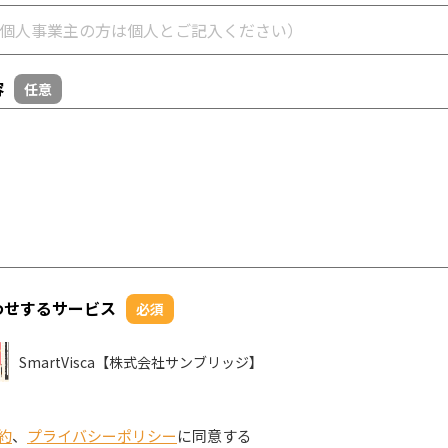
容
任意
わせするサービス
必須
SmartVisca【株式会社サンブリッジ】
約
、
プライバシーポリシー
に同意する