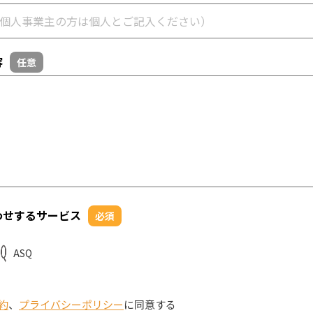
容
任意
わせするサービス
必須
ASQ
約
、
プライバシーポリシー
に同意する