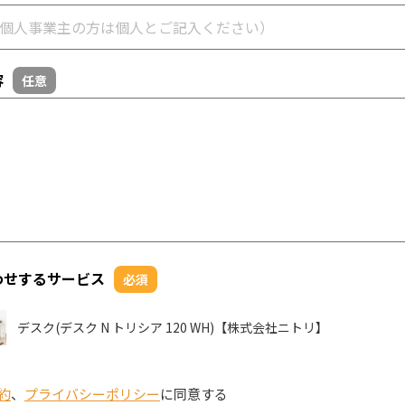
容
任意
わせするサービス
必須
デスク(デスク N トリシア 120 WH)【株式会社ニトリ】
約
、
プライバシーポリシー
に同意する