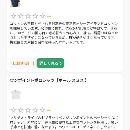
--
コットンの王様と評される最高級の天然素材シーアイランドコットン
を採用しています。吸湿性に優れ、柔らかい肌触りが特徴です。さら
に、30ゲージの編み目できめ細かく作られています。肩周りはゆった
りとしたデザインになっているため、腕が動きやすくなっています。
機能性と実用性を合わせ持ったポロシャツです。
比較する
詳しく見る
ワンポイントポロシャツ【ポール スミス 】
--
マルチストライプのゼブラワッペンがワンポイントのベーシックなポ
ロシャツ。素材には、通気性に優れた上質なコットンを採用し、暑い
季節でも快適に着こなせます。ホワイトはコーディネートしやすく、