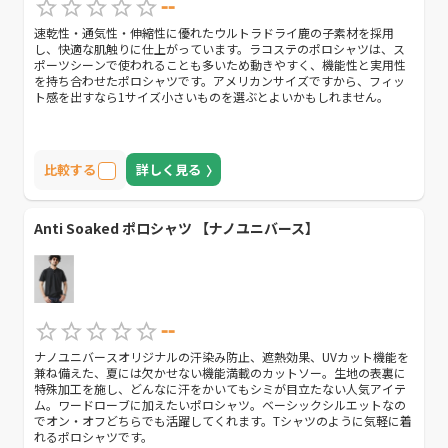
--
速乾性・通気性・伸縮性に優れたウルトラドライ鹿の子素材を採用
し、快適な肌触りに仕上がっています。ラコステのポロシャツは、ス
ポーツシーンで使われることも多いため動きやすく、機能性と実用性
を持ち合わせたポロシャツです。アメリカンサイズですから、フィッ
ト感を出すなら1サイズ小さいものを選ぶとよいかもしれません。
比較する
詳しく見る
Anti Soaked ポロシャツ 【ナノユニバース】
--
ナノユニバースオリジナルの汗染み防止、遮熱効果、UVカット機能を
兼ね備えた、夏には欠かせない機能満載のカットソー。生地の表裏に
特殊加工を施し、どんなに汗をかいてもシミが目立たない人気アイテ
ム。ワードローブに加えたいポロシャツ。ベーシックシルエットなの
でオン・オフどちらでも活躍してくれます。Tシャツのように気軽に着
れるポロシャツです。