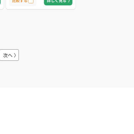
比較する
詳しく見る
り、最短で3日で修理を行います。作業
に中古部品を使うことで費用を抑える
ため、予算が限られたクライアントに
もおすすめです。 出張サポートを利用
の際は、熊本市内とその近郊であれば
出張費がかかりません。その場で修理
できないときでも持ち帰って対応する
ため、他社で断られたケースでも問題
を解決できる可能性があります。見積
もりと相談は無料なので、困り事があ
る場合はまず相談してみると良いでし
次へ
ょう。