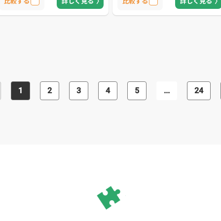
比較する
詳しく見る
比較する
詳しく見る
データの取り込みもできるため、他社
話やメールで可能、トラブルの発生か
で断られたケースでも対応できる可能
らすぐに問い合わせることができま
性があります。 修理や復旧の依頼方法
す。 同社のスタッフは専門用語を使わ
は訪問や持ち込み、預かりから選べま
ず、わかりやすく親切な接客を行うた
す。パソコン修理やサポート、復旧に
め、初めての依頼でも安心感があるで
関する問い合わせには年中無休、9:00
しょう。法人向けに定期保全サービス
～21:00で対応するため、問題解決を急
など複数のメニューを用意しており、
ぐ場合はまず相談してください。
パソコンに関する悩みを一括でまかせ
られる業者です。
1
2
3
4
5
...
24