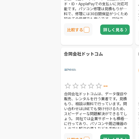
ド・ID・ApplePayでの支払いに対応可
能です。パソコン修理は見積もりが無
料で、修理には30日間保証がつくため
初めての依頼でも安心です。同社で
は、全メーカーのパソコン修理に対応
するだけでなく、自作パソコンの修理
比較する
詳しく見る
も実施。また、Macの修理も対応可能
です。更に修理だけでなくデータ復旧
も可能であり、パソコンだけでなく
NASからのデータ復旧なども得意とし
ています。 全国各地からの依頼を受け
合同会社ドットコム
付けているため豊富な実績があり、こ
れまで1000件を超える好評の声が集ま
っています。大事なデータが詰まった
パソコンの修理を依頼する際は不安が
つきものですが、口コミ評価の高い同
社なら安心して任せられるでしょう。
--
合同会社ドットコムは、データ復旧や
販売、レンタルを行う業者です。見積
もり、相談は無料で行っています。問
い合わせはLINEでも受け付けるため、
スピーディーな問題解決ができるでし
ょう。 同社では企業サポートも積極的
に行っており、パソコンや周辺機器の
トラブル解決や導入などを手助けしま
す。IT保守点検はパソコンや周辺機器
の台数により月額料金を定めるため、