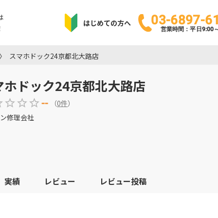
は
03-6897-6
はじめての方へ
！
営業時間：平日9:00～1
スマホドック24京都北大路店
マホドック24京都北大路店
--
（
0
件
）
ン修理会社
実績
レビュー
レビュー投稿