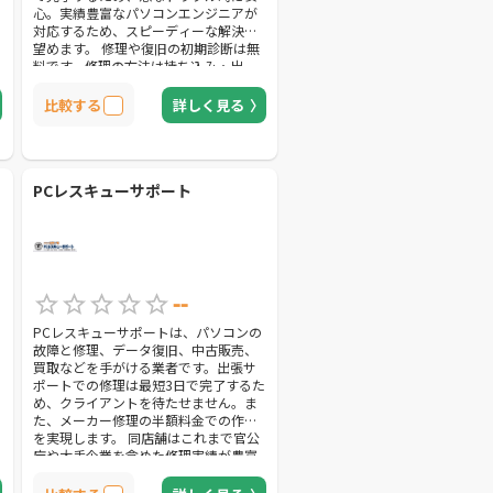
心。実績豊富なパソコンエンジニアが
対応するため、スピーディーな解決が
望めます。 修理や復旧の初期診断は無
料です。修理の方法は持ち込み・出
張・宅配の3パターンから選ぶことがで
きます。Windows10へのアップグレー
比較する
詳しく見る
ドも可能なので、未対応の場合は修理
と合わせて依頼すると良いでしょう。
そのほか、SSD換装によるパソコンの
高速化、法人月額サービスなど独自の
サポートも展開しています。また法人
PCレスキューサポート
向けサポートとして電話・遠隔操作が
無料の保守プランA、月1回無料出張サ
ポート付きの定額制保守サービスBがあ
るため、事業内容やサポート範囲によ
って選ぶとよいでしょう。
--
PCレスキューサポートは、パソコンの
故障と修理、データ復旧、中古販売、
買取などを手がける業者です。出張サ
ポートでの修理は最短3日で完了するた
め、クライアントを待たせません。ま
た、メーカー修理の半額料金での作業
を実現します。 同店舗はこれまで官公
庁や大手企業を含めた修理実績が豊富
で、初めての依頼でも安心です。「早
い・安い・安心」をモットーとしてお