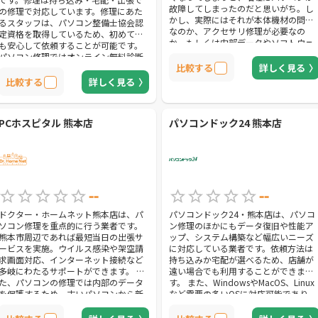
故障してしまったのだと思いがち。し
の修理で対応しています。修理にあた
かし、実際にはそれが本体機材の問題
るスタッフは、パソコン整備士協会認
なのか、アクセサリ修理が必要なの
定資格を取得しているため、初めてで
か、もしくは内部データやソフトウェ
も安心して依頼することが可能です。
アの問題なのかわからないもの。そん
パソコン修理ではオンライン無料診断
な時も同社ならば、これら全ての故障
比較する
詳しく見る
を実施して、診断結果は2営業日以内に
や問題に対応しております。ソフトウ
連絡がきます。また、オンライン無料
比較する
詳しく見る
エアでは設定不備などの改善もひきう
診断はいくつかの項目に入力するだけ
けてくれるので、故障の原因がわから
で完了するため、いつでもパソコンに
なくても、安心して依頼することが可
関するお困りごとが相談可能です。同
PCホスピタル 熊本店
能です。また、故障によって破損した
パソコンドック24 熊本店
社の修理対象は全メーカー、さらに自
データの復旧サービスにも対応してい
作パソコンなど幅広く、依頼のほとん
ます。 同社では、ソフトウェアやOSの
どに対応できます。これまで依頼を受
診断も行っており、必要に応じてアッ
けてきた不具合内容も多岐にわたるた
プグレードにも対応しています。また
め、軽度の不具合から重度の症状まで
合わせて、ウイルス対策の状況や不正
様々なパソコンのトラブルに対応可能
なソフトが入っていないかどうかも見
です。
--
--
てもらい、対策強化や悪質なソフトの
除去を行ってもらうことも可能です。
ドクター・ホームネット熊本店は、パ
パソコンドック24・熊本店は、パソコ
なお同社は不要になったパソコン買取
ソコン修理を重点的に行う業者です。
ン修理のほかにもデータ復旧や性能ア
に対応しており、もし買い換えとなっ
熊本市周辺であれば最短当日の出張サ
ップ、システム構築など幅広いニーズ
た場合にも速やかにパソコンを処分す
ービスを実施。ウイルス感染や架空請
に対応している業者です。依頼方法は
ることが可能です。修理か買取かは修
求画面対応、インターネット接続など
持ち込みか宅配が選べるため、店舗が
理の費用も踏まえて判断したいという
多岐にわたるサポートができます。 ま
遠い場合でも利用することができま
場合にも、同社に依頼すれば処分する
た、パソコンの修理では内部のデータ
す。 また、WindowsやMacOS、Linux
となった時に改めて業者を探す手間を
を保護するため、古いパソコンから新
など需要の多いOSに対応可能であり、
省くことができます。
しいパソコンへのデータ移行も可能で
システムを気にせずに依頼できること
す。起動しなくなったパソコンからの
も同店舗の魅力です。事前の相談は電