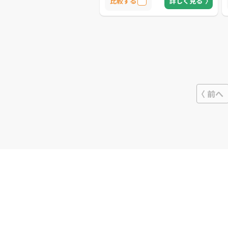
比較する
詳しく見る
一定の費用負担で済みます。 同社では
故障などの不具合についてパソコン診
断は無料、さらに完全成功報酬制とな
っており無駄な費用はかかりません。
ほかにも、メーカー修理の約半額で修
理を受けることができるなど、費用面
でも優しい業者です。
前へ