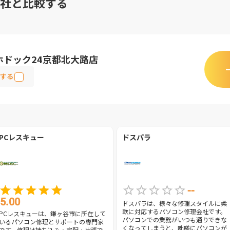
社と比較する
ホドック24京都北大路店
する
PCレスキュー
ドスパラ
--
5.00
ドスパラは、様々な修理スタイルに柔
軟に対応するパソコン修理会社です。
PCレスキューは、鎌ヶ谷市に所在して
パソコンでの業務がいつも通りできな
いるパソコン修理とサポートの専門家
くなってしまうと、咄嗟にパソコンが
です。修理は持ち込み・宅配・出張で