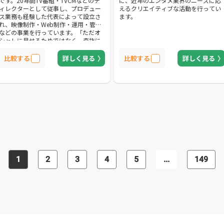
です。20年間TV番組・TVCMなどのデ
に、近年のエンタメ業界のニーズに応
ィレクターとして従事し、プロデュー
えるクリエイティブな活動を行ってい
ス業務も経験した代表によって設立さ
ます。
れ、映像制作・Web制作・運用・管理
などの事業を行っています。「ただオ
シャレに見せるためではなく、奇抜に
見せるためではなく、伝えたいことを
伝えたい人にちゃんと伝える」という
比較する
詳しく見る
比較する
詳しく見る
モットーに基づいた映像制作を展開。
ブランディングやプロモーション、教
育、採用など、幅広い分野のニーズに
対応し、撮影技術とデザイン制作のノ
ウハウを活かしたクオリティーの高い
オリジナルコンテンツを提案していま
す。優れた技術力と企画力を持ちなが
らも常にクライアント目線に立つこと
を忘れず、予算や納期に柔軟に対応し
てくれる点も魅力のひとつです。ま
た、障がいのある子ども達に「働く障
がい者」の動画を見せることで就労や
1
2
3
4
5
...
149
自立を促す動画Webサービス「障⇔障
継承プログラム」を独自に運営してお
り、Web制作や運用などにも精通して
います。