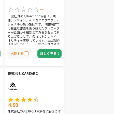
--
一般社団法人Honmono協会は、映
像、デザイン、WEBなどのプロフェッ
ショナルが集う集団です。 映像制作で
は厳正な審査を乗り越えたクリエータ
ーが企画から撮影まで責任をもって創
り上げることで、低コストかつハイク
オリティを実現しています。 ただ制作
するだけではなく、お客様の課題解決
やご要望に合った世界観を完璧に実現
することで、高い満足度で提供するこ
比較する
詳しく見る
とが可能です。 動画の活用方法なども
サポート範囲内となっているので、
SNSでの認知拡大やブランディングを
視野にいれている方にもおすすめで
す。
株式会社CAREARC
4.50
株式会社CAREARCは東京都渋谷区にオ