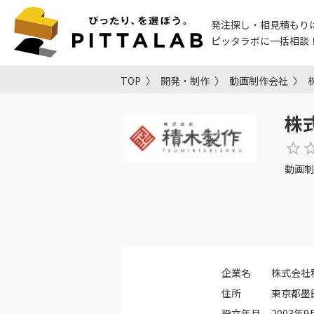
発注探し・相見積もり
ピッタラボに一括相談
TOP
開発・制作
動画制作会社
株
動画制
企業名
株式会社
住所
東京都墨田
設立年月
2003年9