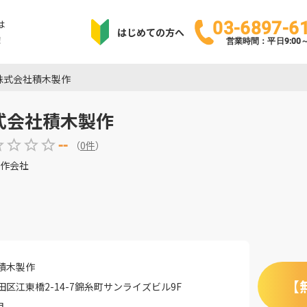
は
03-6897-6
はじめての方へ
！
営業時間：平日9:00～1
株式会社積木製作
式会社積木製作
--
（
0
件
）
作会社
積木製作
【
区江東橋2-14-7錦糸町サンライズビル9F
月