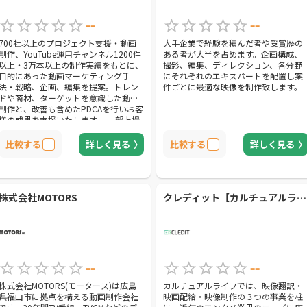
--
--
700社以上のプロジェクト支援・動画
大手企業で経験を積んだ者や受賞歴の
制作、YouTube運用チャンネル1200件
ある者が大半を占めます。企画構成、
以上・3万本以上の制作実績をもとに、
撮影、編集、ディレクション、各分野
目的にあった動画マーケティング手
にそれぞれのエキスパートを配置し案
法・戦略、企画、編集を提案。トレン
件ごとに最適な映像を制作致します。
ドや商材、ターゲットを意識した動画
制作と、改善も含めたPDCAを行いお客
様の成果を支援いたします。 一部上場
企業のマーケティング施策などを経験
したスタッフが多数在籍しているた
比較する
詳しく見る
比較する
詳しく見る
め、マーケティング全体から見た動画
制作、YouTube運営サービスを提供い
たします。TV業界・YouTube出身のデ
ィレクター、受賞歴のあるクリエイタ
ーも所属しているため、様々なジャン
株式会社MOTORS
クレディット【カルチュアルライフ株式会社】
ルの企画立案・高品質でコストパフォ
ーマンスのよいサービス提供が可能で
す。
--
--
株式会社MOTORS(モータース)は広島
カルチュアルライフでは、映像翻訳・
県福山市に拠点を構える動画制作会社
映画配給・映像制作の３つの事業を柱