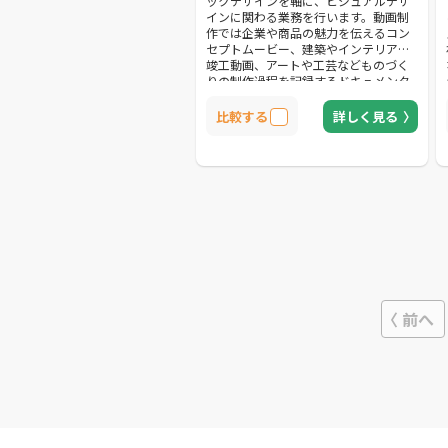
ックデザインを軸に、ビジュアルデザ
インに関わる業務を行います。動画制
作では企業や商品の魅力を伝えるコン
セプトムービー、建築やインテリアの
竣工動画、アートや工芸などものづく
りの制作過程を記録するドキュメンタ
リー動画等、実写での制作をメインに
承っております。デザイン事務所だか
比較する
詳しく見る
らこそのブランディングムービー制作
で、企業の魅力を最大限に表現しま
す。
前へ