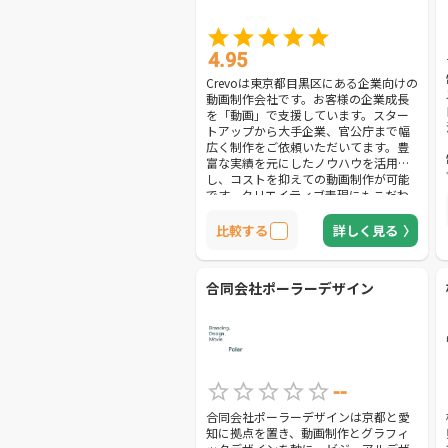
4.95
Crevoは東京都目黒区にある企業向けの
動画制作会社です。お客様の企業成長
を「動画」で支援しています。スター
トアップから大手企業、官公庁まで幅
広く制作をご依頼いただいてます。豊
富な実績を元にしたノウハウを活用
し、コストを抑えての動画制作が可能
です。クリエイティブ表現にもこだわ
りながら、お客様に成果を実感してい
ただける動画制作にこだわっていま
比較する
詳しく見る
す。
合同会社ポーラーデザイン
--
合同会社ポーラーデザインは京都と愛
知に拠点を置き、動画制作とグラフィ