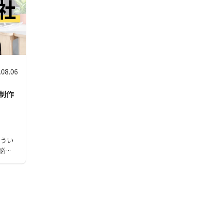
.08.06
制作
どうい
悩ん
会社の
めば、
とが