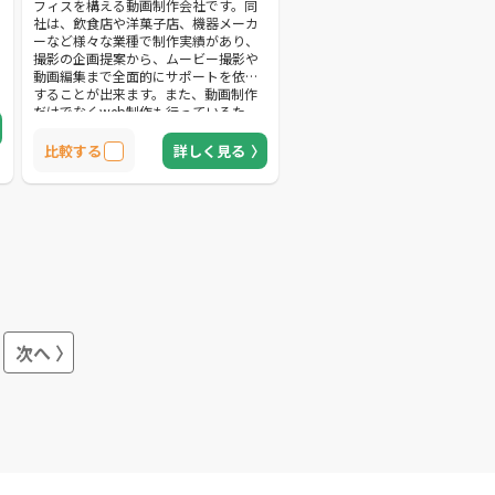
フィスを構える動画制作会社です。同
社は、飲食店や洋菓子店、機器メーカ
ーなど様々な業種で制作実績があり、
撮影の企画提案から、ムービー撮影や
動画編集まで全面的にサポートを依頼
することが出来ます。また、動画制作
だけでなくweb制作も行っているた
め、メディアの新規作成やリニューア
ルにも対応。メディアのターゲット層
比較する
詳しく見る
に見合った動画制作を依頼することが
出来ます。更に、助成金や補助金を活
用したWEB制作・動画制作も対応して
いるため、「なるべく低予算」で依頼
したいと考えている方へおすすめな企
業です。
次へ