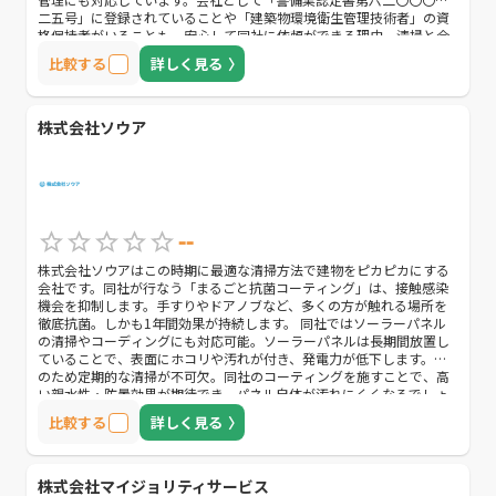
二五号」に登録されていることや「建築物環境衛生管理技術者」の資
格保持者がいることも、安心して同社に依頼ができる理由。清掃と合
わせて様々な業務を依頼したい方におすすめです。 日常清掃や定期清
比較する
詳しく見る
掃も同社に任せられます。依頼者の要望に応じて、清掃プランを一か
ら作成するので、どんな依頼者でも最適なプランで依頼可能。コスト
を抑えて、オフィスの清掃業務を依頼したい方におすすめの会社で
す。
株式会社ソウア
--
株式会社ソウアはこの時期に最適な清掃方法で建物をピカピカにする
会社です。同社が行なう「まるごと抗菌コーティング」は、接触感染
機会を抑制します。手すりやドアノブなど、多くの方が触れる場所を
徹底抗菌。しかも1年間効果が持続します。 同社ではソーラーパネル
の清掃やコーディングにも対応可能。ソーラーパネルは長期間放置し
ていることで、表面にホコリや汚れが付き、発電力が低下します。そ
のため定期的な清掃が不可欠。同社のコーティングを施すことで、高
い親水性・防曇効果が期待でき、パネル自体が汚れにくくなるでしょ
う。 ビルやマンションなどの建物や施設管理を請け負っていることも
比較する
詳しく見る
同社の特徴。貯水槽・高架水槽、浄化槽の清掃や管理をはじめ、消防
設備の点検や植栽の維持も行っています。綺麗にビルやマンションを
保ちたい方におすすめの会社です。
株式会社マイジョリティサービス