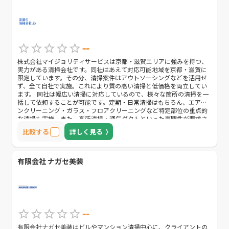
--
株式会社マイジョリティサービスは京都・滋賀エリアに強みを持つ、
実力がある清掃会社です。同社はあえて対応可能地域を京都・滋賀に
限定しています。その分、清掃案件はアウトソーシングなどを活用せ
ず、全て自社で実施。これにより質の高い清掃と低価格を両立してい
ます。 同社は幅広い清掃に対応しているので、様々な箇所の清掃を一
括して依頼することが可能です。定期・日常清掃はもちろん、エアコ
ンクリーニング・ガラス・フロアクリーニングなど特定部位の重点的
な清掃も実施。また、高所清掃・通気ダクトといった専門性が要求さ
れる箇所にも対応しています。 また、同社は不動産会社・工務店の依
比較する
詳しく見る
頼を受けて、空室・空家のハウスクリーニングも実施。空室・空家の
清掃は厳しい汚染状況を、次の住人に引き渡せるほどクリーンな状態
にする必要がある難易度の高い作業です。同社では高い清掃技術に加
え、ゴミ・不用品回収や害虫駆除の技術も駆使することで、空室・空
有限会社 ナガセ美装
家を人が住む前の綺麗な状態に蘇らせます。
--
有限会社ナガセ美装はビルやマンション清掃中心に、クライアントの