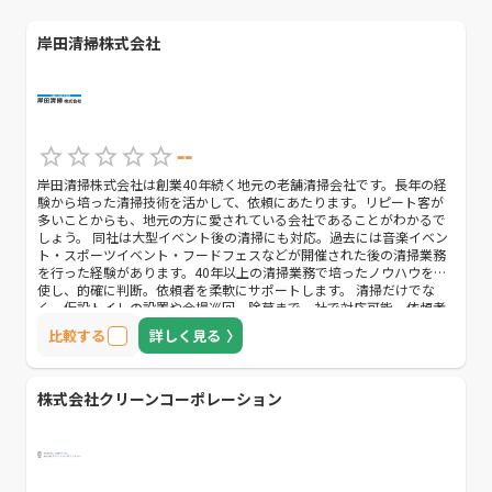
岸田清掃株式会社
--
岸田清掃株式会社は創業40年続く地元の老舗清掃会社です。長年の経
験から培った清掃技術を活かして、依頼にあたります。リピート客が
多いことからも、地元の方に愛されている会社であることがわかるで
しょう。 同社は大型イベント後の清掃にも対応。過去には音楽イベン
ト・スポーツイベント・フードフェスなどが開催された後の清掃業務
を行った経験があります。40年以上の清掃業務で培ったノウハウを駆
使し、的確に判断。依頼者を柔軟にサポートします。 清掃だけでな
く、仮設トイレの設置や会場巡回、除草まで一社で対応可能。依頼者
の幅広いニーズに、ワンストップで対応できるため、時間や料金のコ
比較する
詳しく見る
ストを軽減できます。様々な業務を一社に頼みたい方におすすめの業
者です。
株式会社クリーンコーポレーション