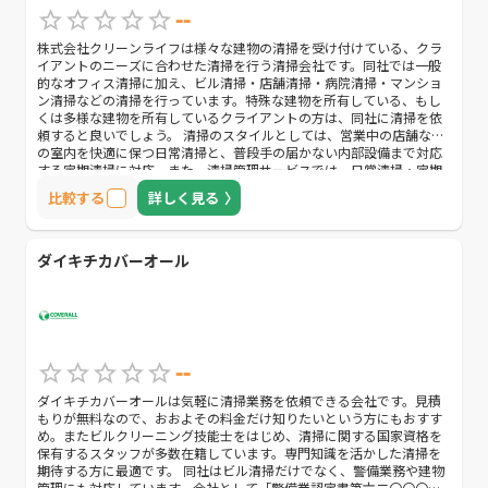
--
株式会社クリーンライフは様々な建物の清掃を受け付けている、クラ
イアントのニーズに合わせた清掃を行う清掃会社です。同社では一般
的なオフィス清掃に加え、ビル清掃・店舗清掃・病院清掃・マンショ
ン清掃などの清掃を行っています。特殊な建物を所有している、もし
くは多様な建物を所有しているクライアントの方は、同社に清掃を依
頼すると良いでしょう。 清掃のスタイルとしては、営業中の店舗など
の室内を快適に保つ日常清掃と、普段手の届かない内部設備まで対応
する定期清掃に対応。また、清掃管理サービスでは、日常清掃・定期
清掃により清掃がきちんと行き届いているかをチェックし、必要に応
比較する
詳しく見る
じて新たな清掃方法の提案を行います。 また同社では24hサポートシ
ステムというサービスを実施。同サービスは清掃サービスに加えマン
ション管理も行うものです。突発的なエアコンの故障や、入居者トラ
ブルといったマンションの諸問題などに対応します。マンションを所
ダイキチカバーオール
有しているクライアントの場合は、清掃に合わせてマンション管理の
相談をすると便利です。
--
ダイキチカバーオールは気軽に清掃業務を依頼できる会社です。見積
もりが無料なので、おおよその料金だけ知りたいという方にもおすす
め。またビルクリーニング技能士をはじめ、清掃に関する国家資格を
保有するスタッフが多数在籍しています。専門知識を活かした清掃を
期待する方に最適です。 同社はビル清掃だけでなく、警備業務や建物
管理にも対応しています。会社として「警備業認定書第六二〇〇〇七