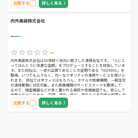
比較する
詳しく見る
ッシャー洗浄・オーボット洗浄・自動床洗浄・IMOP洗浄などを用意
し、汚れや場所に適した清掃方法で対処します。場所を選ばず綺麗に
できる会社を探す方におすすめです。
内外美装株式会社
--
内外美装株式会社は50年続く地元に根ざした清掃会社です。「人にと
ってほんとうに快適な空間」をプロデュースすることを目指していま
す。また同社は、一定の品質であることの証明である「ISO9001」を
取得。いつでもムラなく、均一なクオリティの清掃サービスを受けら
れます。 同社ではオフィスはもちろん、ホテルや医療機関、一般住宅
の清掃業務に対応可能。また医療機関のサービスマークを取得してい
るので、精密機器などが多く置かれる病院や老健施設でも、安心して
作業を任せられます。 空調・電気・防災・衛生など各設備の管理も同
社で対応可能。他にもプールの水質管理や害虫駆除といった特殊な業
比較する
詳しく見る
務にも対応できます。各官庁届出書類の作成・取扱責任者の選任・解
任届出書などの代行も可能。幅広い業務を一社で完結したい方におす
すめの会社です。