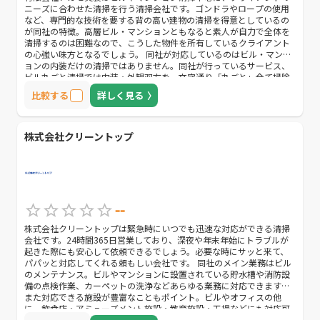
ニーズに合わせた清掃を行う清掃会社です。ゴンドラやロープの使用
など、専門的な技術を要する背の高い建物の清掃を得意としているの
が同社の特徴。高層ビル・マンションともなると素人が自力で全体を
清掃するのは困難なので、こうした物件を所有しているクライアント
の心強い味方となるでしょう。 同社が対応しているのはビル・マンシ
ョンの内装だけの清掃ではありません。同社が行っているサービス、
ビル丸ごと清掃では内装・外観双方を、文字通り「丸ごと」全て掃除
してもらえます。また、貯水槽洗浄など水回りの清掃も受け付けてい
比較する
詳しく見る
るので、水関連の施設だけ別の業者に依頼する必要もありません。 マ
ンションではハト・クモなどの小動物が時に悩みの種となりますが、
実はこうした問題も清掃の工夫で解決できます。同社ではハト防止用
ネットの取付やクモ忌避清掃などを実施しているので、清掃に合わせ
株式会社クリーントップ
て一度発生してしまうと対処が難しい小動物のトラブルを予防するこ
とが可能です。
--
株式会社クリーントップは緊急時にいつでも迅速な対応ができる清掃
会社です。24時間365日営業しており、深夜や年末年始にトラブルが
起きた際にも安心して依頼できるでしょう。必要な時にサッと来て、
パパッと対応してくれる頼もしい会社です。 同社のメイン業務はビル
のメンテナンス。ビルやマンションに設置されている貯水槽や消防設
備の点検作業、カーペットの洗浄などあらゆる業務に対応できます。
また対応できる施設が豊富なこともポイント。ビルやオフィスの他
に、飲食店・アミューズメント施設・教育施設・工場などにも対応可
能です。 清掃マシンを豊富に取り揃えていることも同社の魅力。ポリ