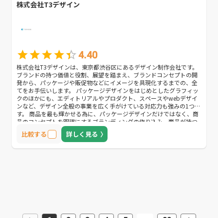
株式会社T3デザイン
4.40
株式会社T3デザインは、東京都渋谷区にあるデザイン制作会社です。
ブランドの持つ価値と役割、展望を踏まえ、ブランドコンセプトの開
発から、パッケージや販促物などにイメージを具現化するまでの、全
てをお手伝いします。 パッケージデザインをはじめとしたグラフィッ
クのほかにも、エディトリアルやプロダクト、スペースやwebデザイ
ンなど、デザイン全般の事業を広く手がけている対応力も強みの1つで
す。 商品を最も輝かせる為に、パッケージデザインだけではなく、商
品のコンセプトを明確にするブランディングの作り込み、商品が持つ
世界観を広く伝える販促物デザインまでを行い、個性を最大限に引き
比較する
詳しく見る
出す方法をご提案します。 また撮影やキャスティング、コピーライテ
ィングも対応可能で、オプションフォローも充実しています。 「入念
なヒアリングを通し、1つの商品のイメージを具現化し、世界に広めて
いく」デザイン制作を行うので「コンセプトが伝わるデザイン制作を
してほしい」「制作後もフォローをしてほしい」方におすすめの企業
です。