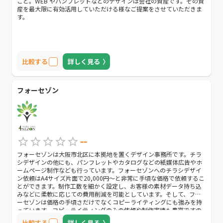
こと。WEB やパンフレットなどのデザインは会社の資産です。その資
産を最大限に有効活用していただける様なご提案をさせていただきま
す。
比較する
詳しく見る
フォーセゾン
--
フォーセゾンは大阪市北区に本拠地を置くデザイン事務所です。チラ
シデザインの他にも、パンフレットやカタログなどの紙媒体広告やホ
ームページ制作なども行っています。フォーセゾンへのチラシデザイ
ン依頼はA4サイズ片面で20,000円〜と非常に手頃な価格で依頼するこ
とができます。制作工数を細かく設定し、お客様の素材データ持ち込
みなどに柔軟に応じての費用削減を可能としています。そして、フォ
ーセゾンは価格の手頃さだけでなくコピーライティングにも強みを持
っています。コピーライティングのみの依頼や制作実績も豊富ですの
で、コピーライティングを重視している方におすすめの会社です。
比較する
詳しく見る