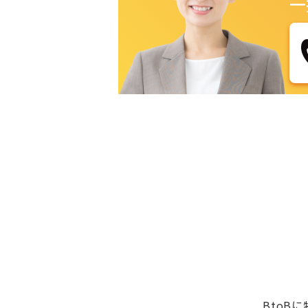
一
BtoB