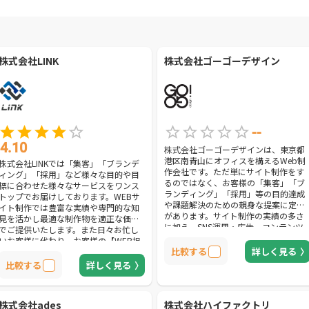
株式会社LINK
株式会社ゴーゴーデザイン
--
4.10
株式会社ゴーゴーデザインは、東京都
港区南青山にオフィスを構えるWeb制
株式会社LINKでは「集客」「ブランデ
作会社です。ただ単にサイト制作をす
ィング」「採用」など様々な目的や目
るのではなく、お客様の「集客」「ブ
標に合わせた様々なサービスをワンス
ランディング」「採用」等の目的達成
トップでお届けしております。WEBサ
や課題解決のための親身な提案に定評
イト制作では豊富な実績や専門的な知
があります。サイト制作の実績の多さ
見を活かし最適な制作物を適正な価格
に加え、SNS運用・広告、コンテンツ
でご提供いたします。また日々お忙し
マーケティング、ロゴデザイン、紙媒
いお客様に代わり、お客様の【WEB担
体のデザイン、動画制作等幅広いトー
比較する
詳しく見る
当】として手厚いサポートをご提供さ
タル提案をしてくれるのも大きな魅力
せていただきます！
比較する
詳しく見る
の一つです。
株式会社ades
株式会社ハイファクトリ