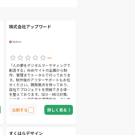
株式会社アップワード
--
「人の夢をデジタルマーケティングで
創造する」Webサイトの企画から制
作、管理までトータルで行っておりま
す。制作後のアフターサポートもお任
せください。開発拠点を持っており、
自社でプロジェクトを完結できる体制
を整えております。SEO・MEO対策、
リスティング広告の運用代行、コンサ
ルティング、パンフレット・名刺など
のDTPデザインまで、幅広いサービス
比較する
詳しく見る
をご提供いたします。
すくはらデザイン