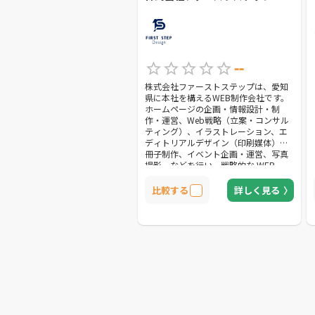
--
株式会社ファーストステップは、愛知
県に本社を構えるWEB制作会社です。
ホームページの企画・情報設計・制
作・運営、Web戦略（立案・コンサル
ティング）、イラストレーション、エ
ディトリアルデザイン（印刷媒体）、
冊子制作、イベント企画・運営、写真
撮影、などを行い、戦略的な WEB
&amp; グラフィックデザインから、メ
ンテナンス・更新のお手伝いまでトー
比較する
詳しく見る
タルにサポートします。 お客様が求め
る成果や、目的を明確にすることを心
がけた制作を行うため、入念なヒアリ
ングと市場リサーチを行います。 具体
的なイメージも、抽象的なイメージで
も、なんでもお聞かせください。 お客
様のご回答に合わせて最適なご提案を
させていただきます。