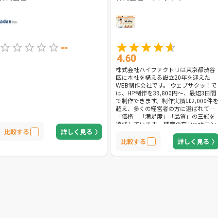
--
4.60
株式会社ハイファクトリは東京都渋谷
区に本社を構える設立20年を迎えた
WEB制作会社です。 ウェブサクッ！で
は、HP制作を39,800円～、最短3日間
で制作できます。制作実績は2,000件
超え、多くの経営者の方に選ばれて
「価格」「満足度」「品質」の三冠を
達成しています。 精度の高いwebコン
比較する
詳しく見る
サルタントのヒアリングを通しターゲ
ット選定からデザイン・HPの内容まで
比較する
詳しく見る
を一緒に考えていくサポート体勢も魅
力の1つです。目的に合わせて1人1人
あったご提案をしてまいります。 サイ
ト制作実績は多岐にわたるためコーポ
レートサイト・採用サイト・製品紹介
サイト（BtoB向け、BtoC向け）・個
サイトまで幅広く対応可能です。 サイ
ト開設後はリスティング広告運用、リ
ニューアルやHPの内容更新の相談、集
客方法の相談といったお困りごとへの