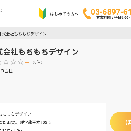
は
03-6897-6
はじめての方へ
！
営業時間：平日9:00～1
株式会社もちもちデザイン
式会社もちもちデザイン
--
（
0
件
）
制作会社
もちもちデザイン
【
郡那賀町 雄字龍王本108-2
月13日(先勝)