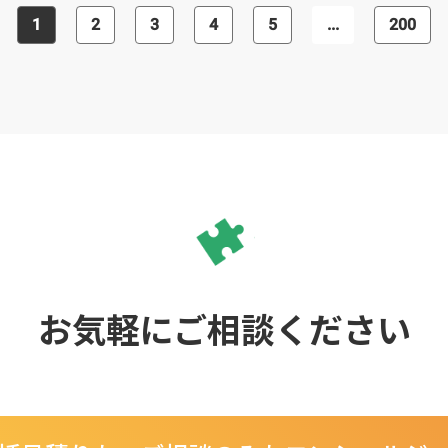
サポートも充実しております。 「初め
1
2
3
4
5
...
200
ての制作で不安が多い」「制作のフォ
ローをしてほしい」方にもおすすめで
す。
お気軽にご相談ください