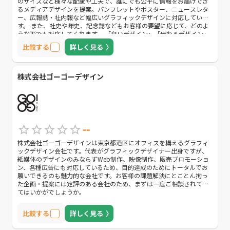
のサイズなど様々な配慮や工夫で、誰にでも公平に情報をお届けでき
るメディアデザインを提案。パンフレットやポスター、ニュースレタ
ー、広報誌・社内報など幅広いグラフィックデザインに対応していま
す。 また、社史や年史、記念誌などもお客様の要望に応じて、どのよ
うな形でも対応してくれます。 「良いデザイン」「伝わるデザイン」
に悩んでいる方は、是非一度問い合わせてみましょう。
比較する
詳しく見る
株式会社ゴーゴーデザイン
--
株式会社ゴーゴーデザインは東京都港区にオフィスを構えるグラフィ
ックデザイン会社です。代表がグラフィックデザイナー出身ですが、
紙媒体のデザインのみならずWeb制作、映像制作、販売プロモーショ
ン、各種広告にも対応しているため、目的達成のためにトータルでお
願いできるのも魅力的な会社です。お客様の課題解決にとことん拘っ
た企画・提案には定評のある会社のため、まずは一度ご相談されてみ
てはいかがでしょうか。
比較する
詳しく見る