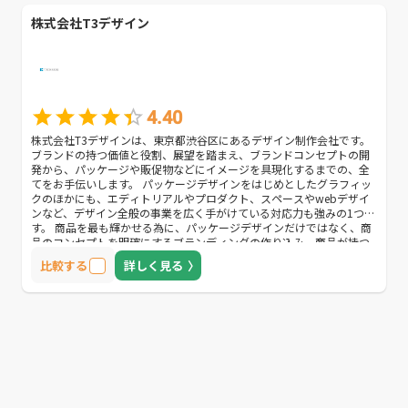
株式会社T3デザイン
4.40
株式会社T3デザインは、東京都渋谷区にあるデザイン制作会社です。
ブランドの持つ価値と役割、展望を踏まえ、ブランドコンセプトの開
発から、パッケージや販促物などにイメージを具現化するまでの、全
てをお手伝いします。 パッケージデザインをはじめとしたグラフィッ
クのほかにも、エディトリアルやプロダクト、スペースやwebデザイ
ンなど、デザイン全般の事業を広く手がけている対応力も強みの1つで
す。 商品を最も輝かせる為に、パッケージデザインだけではなく、商
品のコンセプトを明確にするブランディングの作り込み、商品が持つ
世界観を広く伝える販促物デザインまでを行い、個性を最大限に引き
比較する
詳しく見る
出す方法をご提案します。 また撮影やキャスティング、コピーライテ
ィングも対応可能で、オプションフォローも充実しています。 「入念
なヒアリングを通し、1つの商品のイメージを具現化し、世界に広めて
いく」デザイン制作を行うので「コンセプトが伝わるデザイン制作を
してほしい」「制作後もフォローをしてほしい」方におすすめの企業
です。