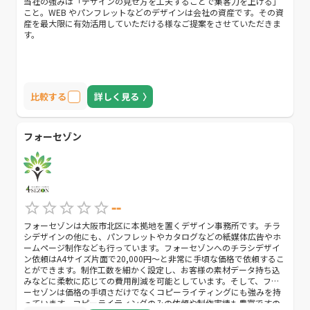
当社の強みは「デザインの見せ方を工夫することで集客力を上げる」
こと。WEB やパンフレットなどのデザインは会社の資産です。その資
産を最大限に有効活用していただける様なご提案をさせていただきま
す。
比較する
詳しく見る
フォーセゾン
--
フォーセゾンは大阪市北区に本拠地を置くデザイン事務所です。チラ
シデザインの他にも、パンフレットやカタログなどの紙媒体広告やホ
ームページ制作なども行っています。フォーセゾンへのチラシデザイ
ン依頼はA4サイズ片面で20,000円〜と非常に手頃な価格で依頼するこ
とができます。制作工数を細かく設定し、お客様の素材データ持ち込
みなどに柔軟に応じての費用削減を可能としています。そして、フォ
ーセゾンは価格の手頃さだけでなくコピーライティングにも強みを持
っています。コピーライティングのみの依頼や制作実績も豊富ですの