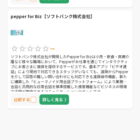
pepper for Biz【ソフトバンク株式会社】
--
ソフトバンク株式会社が開発したPepper for Bizは小売・飲食・医療介
護など様々な職場において、Pepperがお仕事を通じてインタラクティ
ブにお客さまに価値を提供するサービスです。基本アプリ「ビデオ通
話」により現地で対応できるスタッフがいなくても、遠隔からPepper
を介して回答の難しい問い合わせにも対応できる遠隔操作機能、新た
に構築した「ヒューマノイド用会話プラットフォーム」により業務別
会話と汎用的な日常会話を標準搭載した接客機能などビジネスの現場
で活躍が期待できるコミュニケーションロボットです。
比較する
詳しく見る