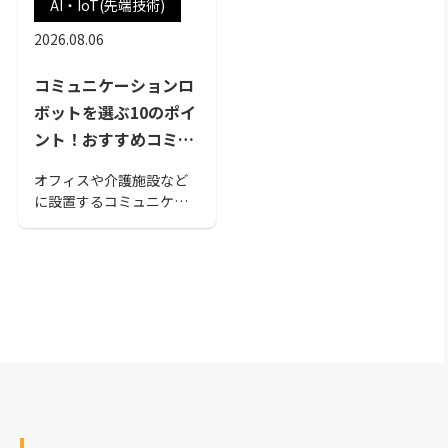
AI・IoT(先端技術)
2026.08.06
コミュニケーションロ
ボットを選ぶ10のポイ
ント！おすすめコミュ
ケーションロボット15
オフィスや介護施設など
選！
に設置するコミュニケー
ションロボットにはいく
つかの種類があり、用途
に合ったものを選ぶ必要
があります。本記事で
は、コミュニケーション
ロボットを選ぶポイント
やおすすめのコミュニケ
ーションロボットをピッ
クアップして紹介しま
す。この記事を読んで、自
社に適したコミュニケー