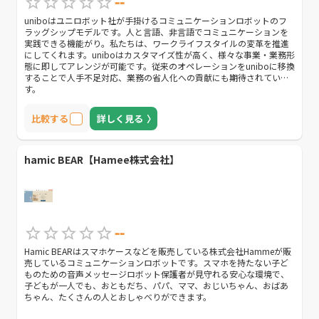
--
uniboはユニロボット社が手掛けるコミュニケーションロボットのフ
ラッグシップモデルです。人と言語、非言語でコミュニケーションを
実践できる機能がり。私たちは、ワークライフスタイルの変革を推進
にしてくれます。uniboはカスタマイズ性が高く、様々な事業・業務形
態に即してアレンジが可能です。従来のオペレーションをuniboに移換
することで人手不足対応、業務の省人化への貢献にも期待されていま
す。
比較する
詳しく見る
hamic BEAR【Hamee株式会社】
--
Hamic BEARはスマホケースなどを販売している株式会社Hammeが販
売しているコミュニケーションロボットです。スマホを持たない子ど
ものための音声メッセージロボット保護者が見守れる安心な環境で、
子どもが一人でも、おともだち、パパ、ママ、おじいちゃん、おばあ
ちゃん、たくさんの人とおしゃべりができます。