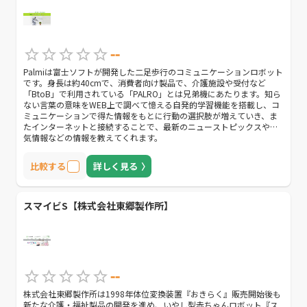
--
Palmiは富士ソフトが開発した二足歩行のコミュニケーションロボット
です。身長は約40cmで、消費者向け製品で、介護施設や受付など
「BtoB」で利用されている「PALRO」とは兄弟機にあたります。知ら
ない言葉の意味をWEB上で調べて憶える自発的学習機能を搭載し、コ
ミュニケーションで得た情報をもとに行動の選択肢が増えていき、ま
たインターネットと接続することで、最新のニューストピックスや天
気情報などの情報を教えてくれます。
比較する
詳しく見る
スマイビS【株式会社東郷製作所】
--
株式会社東郷製作所は1998年体位変換装置『おきらく』販売開始後も
新たな介護・福祉製品の開発を進め、いやし型赤ちゃんロボット『ス