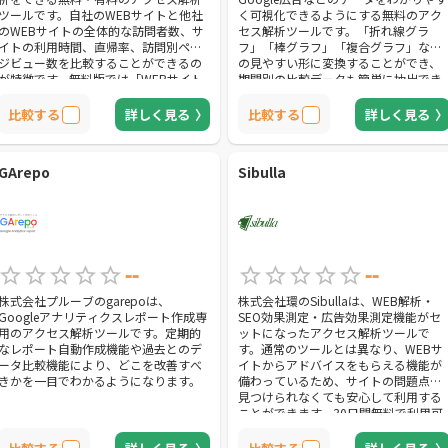
ツールです。自社のWEBサイトと他社
く可視化できるようにする無料のアク
のWEBサイトの全体的な訪問者数、サ
セス解析ツールです。「折れ線グラ
イトの利用時間、直帰率、訪問別ペー
フ」「棒グラフ」「複合グラフ」など
ジビュー数を比較することができるの
の見やすい形に変換することができ、
が特徴です。無料版では「WEBサイト
期間別の比較データも簡単に抽出でき
解析」「約1ヶ月分のデータ取得」「検
ます。
索結果上位5までの情報開示」を行えま
比較する
詳しく見る
比較する
詳しく見る
す。
GArepo
Sibulla
--
--
株式会社プルーブのgarepoは、
株式会社環のSibullaは、WEB解析・
Googleアナリティクスレポート作成専
SEO効果測定・広告効果測定機能がセ
用のアクセス解析ツールです。定期的
ットになったアクセス解析ツールで
なレポート自動作成機能や過去とのデ
す。通常のツールとは異なり、WEBサ
ータ比較機能により、どこを改善すべ
イトからアドバイスをもらえる機能が
きかを一目でわかるようになります。
備わっているため、サイトの問題点を
見つけられなくても安心して利用する
ことができます。30日間無料で利用可
能です。