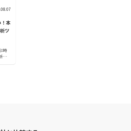
.08.07
い！本
析ツ
ぶ時
析ツ
の有
意し
つかる