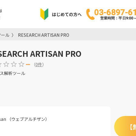
は
03-6897-6
はじめての方へ
！
営業時間：平日9:00～1
ツール
RESEARCH ARTISAN PRO
SEARCH ARTISAN PRO
--
（
0
件
）
ス解析ツール
tisan （ウェブアルチザン）
【