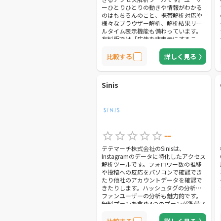
ーひとりひとりの動きや情報がわかる
のはもちろんのこと、携帯解析対応や
様々なブラウザー解析、解析結果リア
ルタイム表示機能も備わっています。
有料版では「広告を非表示にするこ
と」が可能です。
比較する
詳しく見る
Sinis
--
テテマーチ株式会社のSinisは、
Instagramのデータに特化したアクセス
解析ツールです。フォロワー数の推移
や投稿への反応をパソコンで確認でき
たり他社のアカウントデータを確認で
きたりします。ハッシュタグの分析や
ファンユーザーの分析も魅力的です。
無料プランを含め4つのプランが準備さ
れています。