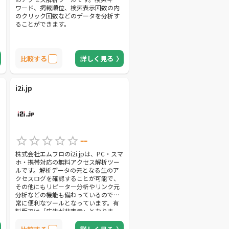
ワード、掲載順位、検索表示回数の内
のクリック回数などのデータを分析す
ることができます。
比較する
詳しく見る
i2i.jp
--
株式会社エムフロのi2i.jpは、PC・スマ
ホ・携帯対応の無料アクセス解析ツー
ルです。解析データの元となる生のア
クセスログを確認することが可能で、
その他にもリピーター分析やリンク元
分析などの機能も備わっているので非
常に便利なツールとなっています。有
料版では「広告が非表示」となりま
す。