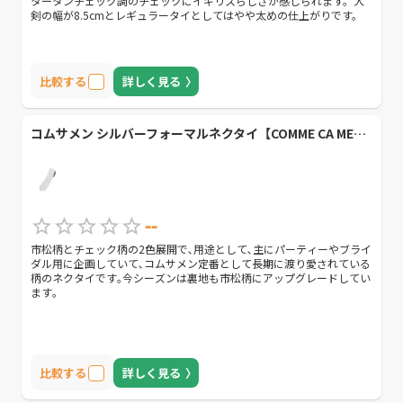
タータンチェック調のチェックにイギリスらしさが感じられます。大
剣の幅が8.5cmとレギュラータイとしてはやや太めの仕上がりです。
比較する
詳しく見る
コムサメン シルバーフォーマルネクタイ【COMME CA MEN】
--
市松柄とチェック柄の2色展開で､用途として､主にパーティーやブライ
ダル用に企画していて､コムサメン定番として長期に渡り愛されている
柄のネクタイです｡今シーズンは裏地も市松柄にアップグレードしてい
ます｡
比較する
詳しく見る