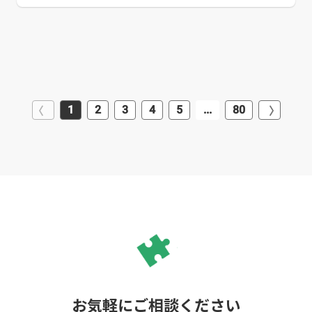
ィングも対応可能で、オプションフォローも充実しています。 「入念
なヒアリングを通し、1つの商品のイメージを具現化し、世界に広めて
いく」デザイン制作を行うので「コンセプトが伝わるデザイン制作を
してほしい」「制作後もフォローをしてほしい」方におすすめの企業
です。
1
2
3
4
5
...
80
お気軽にご相談ください