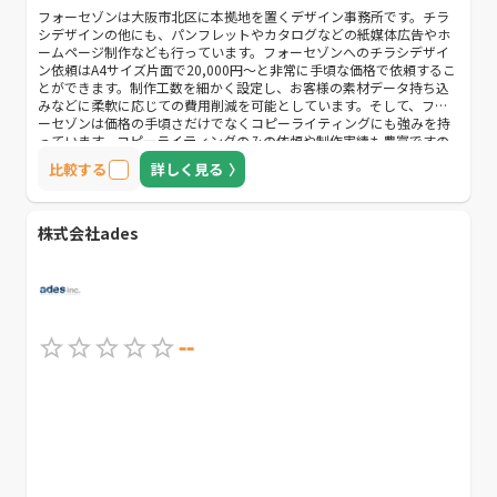
フォーセゾンは大阪市北区に本拠地を置くデザイン事務所です。チラ
シデザインの他にも、パンフレットやカタログなどの紙媒体広告やホ
ームページ制作なども行っています。フォーセゾンへのチラシデザイ
ン依頼はA4サイズ片面で20,000円〜と非常に手頃な価格で依頼するこ
とができます。制作工数を細かく設定し、お客様の素材データ持ち込
みなどに柔軟に応じての費用削減を可能としています。そして、フォ
ーセゾンは価格の手頃さだけでなくコピーライティングにも強みを持
っています。コピーライティングのみの依頼や制作実績も豊富ですの
で、コピーライティングを重視している方におすすめの会社です。
比較する
詳しく見る
株式会社ades
--