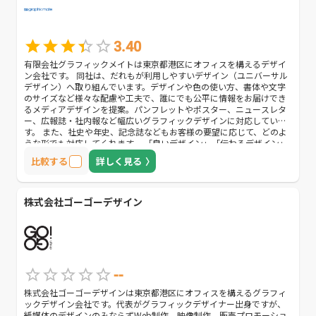
3.40
有限会社グラフィックメイトは東京都港区にオフィスを構えるデザイ
ン会社です。 同社は、だれもが利用しやすいデザイン（ユニバーサル
デザイン）へ取り組んでいます。デザインや色の使い方、書体や文字
のサイズなど様々な配慮や工夫で、誰にでも公平に情報をお届けでき
るメディアデザインを提案。パンフレットやポスター、ニュースレタ
ー、広報誌・社内報など幅広いグラフィックデザインに対応していま
す。 また、社史や年史、記念誌などもお客様の要望に応じて、どのよ
うな形でも対応してくれます。 「良いデザイン」「伝わるデザイン」
に悩んでいる方は、是非一度問い合わせてみましょう。
比較する
詳しく見る
株式会社ゴーゴーデザイン
--
株式会社ゴーゴーデザインは東京都港区にオフィスを構えるグラフィ
ックデザイン会社です。代表がグラフィックデザイナー出身ですが、
紙媒体のデザインのみならずWeb制作、映像制作、販売プロモーショ