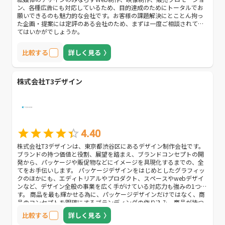
ン、各種広告にも対応しているため、目的達成のためにトータルでお
願いできるのも魅力的な会社です。お客様の課題解決にとことん拘っ
た企画・提案には定評のある会社のため、まずは一度ご相談されてみ
てはいかがでしょうか。
比較する
詳しく見る
株式会社T3デザイン
4.40
株式会社T3デザインは、東京都渋谷区にあるデザイン制作会社です。
ブランドの持つ価値と役割、展望を踏まえ、ブランドコンセプトの開
発から、パッケージや販促物などにイメージを具現化するまでの、全
てをお手伝いします。 パッケージデザインをはじめとしたグラフィッ
クのほかにも、エディトリアルやプロダクト、スペースやwebデザイ
ンなど、デザイン全般の事業を広く手がけている対応力も強みの1つで
す。 商品を最も輝かせる為に、パッケージデザインだけではなく、商
品のコンセプトを明確にするブランディングの作り込み、商品が持つ
世界観を広く伝える販促物デザインまでを行い、個性を最大限に引き
比較する
詳しく見る
出す方法をご提案します。 また撮影やキャスティング、コピーライテ