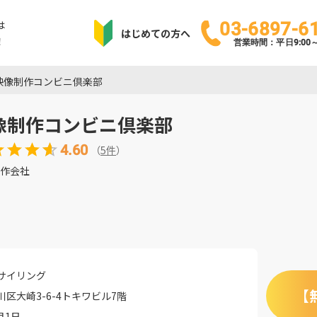
は
03-6897-6
はじめての方へ
！
営業時間：平日9:00～1
映像制作コンビニ倶楽部
像制作コンビニ倶楽部
4.60
（
5
件
）
作会社
サイリング
【
区大崎3-6-4トキワビル7階
月1日