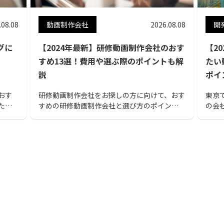
.08.08
動画制作会社
2026.08.08
開
グに
【2024年最新】研修動画制作会社のおす
【2
すめ13選！費用や選ぶ際のポイントも解
たい
説
ポイ
おす
研修動画制作会社をお探しの方に向けて、おす
東京
た。
すめの研修動画制作会社と選び方のポイント
の会
とめ
などを紹介しています。費用相場なども解説し
会社
ているので、研修動画を依頼する前の参考とし
で、
くだ
てお役立て下さい。
ポイ
まし
映像
頼す
一読