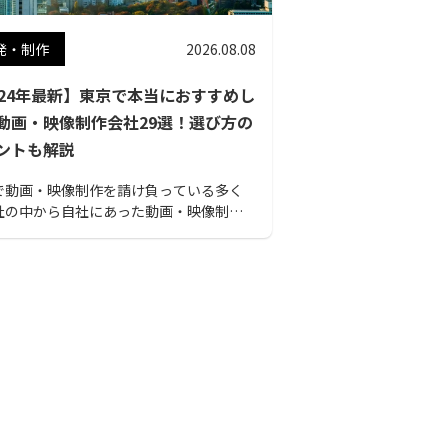
発・制作
2026.08.08
024年最新】東京で本当におすすめし
動画・映像制作会社29選！選び方の
ントも解説
で動画・映像制作を請け負っている多く
社の中から自社にあった動画・映像制作
を選ぶのは簡単ではないではずです。そこ
本記事では動画・映像制作会社を選ぶ時の
ントを記載し、おすすめの会社をまとめ
たので参考してください。また、動画・
制作の流れや費用相場、費用を抑えて依
るためのコツも紹介しているので、ぜひご
ください。