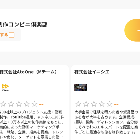
制作コンビニ倶楽部
する
株式会社AtoOne（Mチーム）
株式会社イニシエ
--
--
700社以上のプロジェクト支援・動画
大手企業で経験を積んだ者や受賞歴の
制作、YouTube運用チャンネル1200件
ある者が大半を占めます。企画構成、
以上・3万本以上の制作実績をもとに、
撮影、編集、ディレクション、各分野
目的にあった動画マーケティング手
にそれぞれのエキスパートを配置し案
法・戦略、企画、編集を提案。トレン
件ごとに最適な映像を制作致します。
ドや商材、ターゲットを意識した動画