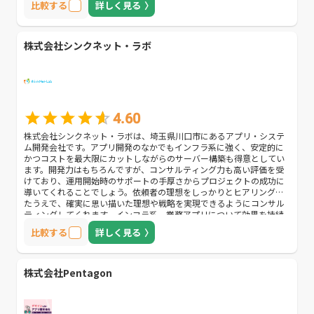
比較する
詳しく見る
株式会社シンクネット・ラボ
4.60
株式会社シンクネット・ラボは、埼玉県川口市にあるアプリ・システ
ム開発会社です。アプリ開発のなかでもインフラ系に強く、安定的に
かつコストを最大限にカットしながらのサーバー構築も得意としてい
ます。開発力はもちろんですが、コンサルティング力も高い評価を受
けており、運用開始時のサポートの手厚さからプロジェクトの成功に
導いてくれることでしょう。依頼者の理想をしっかりとヒアリングし
たうえで、確実に思い描いた理想や戦略を実現できるようにコンサル
ティングしてくれます。インフラ系、業務アプリについて効果を持続
させながらも失敗したくない、かつ安価に抑えたいという方におすす
比較する
詳しく見る
めです。
株式会社Pentagon