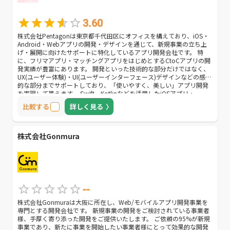
3.60
株式会社Pentagonは東京都千代田区にオフィスを構えており、iOS・
Android・Webアプリの開発・デザインを通じて、新規事業の立ち上
げ・展開に向けたサポートに特化しているアプリ開発会社です。 特
に、フリマアプリ・マッチングアプリをはじめとするCtoCアプリの開
発実績が豊富にあります。 開発といった技術的な部分だけではなく、
UX(ユーザー体験)・UI(ユーザーインターフェース)デザインなどの感覚
的な部分までサポートしており、「使いやすく、美しい」アプリ開発
を実現して貰えます。 Swift、Kotlinなどを活用したiOSアプリ・
Androidアプリ開発はもちろん、React NativeやFlutterなどを駆使した
比較する
詳しく見る
ハイブリッド開発も対応しています。加えて、Ruby on Railsを用い
て、アプリを運用することに必要な管理画面の作成、及びデザインに
も対応してくれます。 また、AWS(アマゾン ウェブ サービス)などのク
ラウドサービスを利用した開発も行っていますので、開発のお仕事を
株式会社Gonmura
ご依頼する会社様の多様なニーズに対応して貰えます。 様々なプログ
ラミング言語を用いた開発力、使いやすくて美しい構造・レイアウト
などを実現できるデザイン力を兼備しているアプリ開発会社を探して
いる会社様におすすめです。
--
株式会社Gonmuraは大阪に所在し、Web/モバイルアプリ開発事業を
専門とする開発会社です。 新規事業の開発をご検討されている事業者
様、手厚く寄り添った開発をご提供いたします。 ご依頼の95%が新規
事業であり、新たに事業を開始したい事業者様にとって効果的な開発