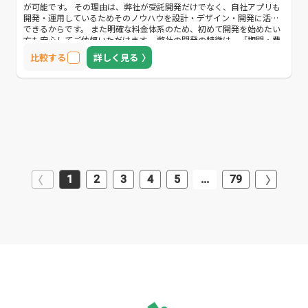
が可能です。 その理由は、弊社が受託開発だけでなく、自社アプリも
開発・運用しているためそのノウハウを設計・デザイン・開発に活用
できるからです。 また明確な料金体系のため、初めて開発を始めたい
方も安心してご依頼いただけます。 弊社の開発の特徴は、「期間・費
用面のコストカット」「的確で迅速なフィードバック」「事業経験者
比較する
詳しく見る
によるデザインと開発」になります。 数少ないFlutterというフレーム
ワークを用いてアプリを制作できる会社であり、スピード感を持って
プロジェクトを開始されたいお客様にご好評をいただいております。
1
2
3
4
5
...
79