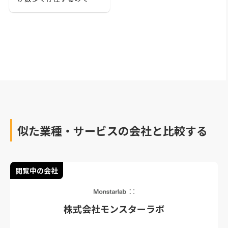
社にマッチした会社選び
が重要です。本記事で
は、神戸のおすすめのア
プリ開発会社をピックア
ップしてご紹介します。
実績が豊富な会社やサポ
ート体制が厚い会社など
各分野ごとに紹介するの
で、この記事を読んで会
社選びで失敗しないよう
にしましょう。
似た業種・サービスの会社と比較する
閲覧中の会社
株式会社モンスターラボ