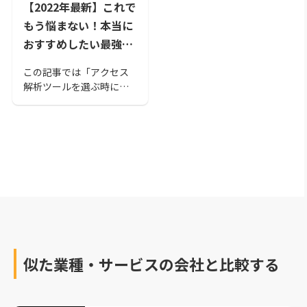
【2022年最新】これで
もう悩まない！本当に
おすすめしたい最強ア
クセス解析ツールおす
この記事では「アクセス
すめ29選
解析ツールを選ぶ時に見
ておくべきポイント」
「アクセス解析ツールお
すすめ30選」を紹介。国
内・海外の有名ツールか
ら無名の高性能ツールま
で用意してあるので、自
社に最も適した製品が見
つかるでしょう。
似た業種・サービスの会社と比較する