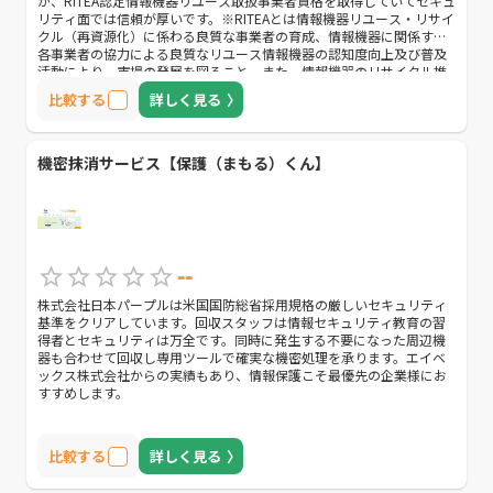
が、RITEA認定情報機器リユース取扱事業者資格を取得していてセキュ
リティ面では信頼が厚いです。 ※RITEAとは情報機器リユース・リサイ
クル（再資源化）に係わる良質な事業者の育成、情報機器に関係する
各事業者の協⼒による良質なリユース情報機器の認知度向上及び普及
活動により、市場の発展を図ること、また、情報機器のリサイクル推
進による貢献を⽬的としています。
比較する
詳しく見る
機密抹消サービス【保護（まもる）くん】
--
株式会社日本パープルは米国国防総省採用規格の厳しいセキュリティ
基準をクリアしています。回収スタッフは情報セキュリティ教育の習
得者とセキュリティは万全です。同時に発生する不要になった周辺機
器も合わせて回収し専用ツールで確実な機密処理を承ります。エイベ
ックス株式会社からの実績もあり、情報保護こそ最優先の企業様にお
すすめします。
比較する
詳しく見る