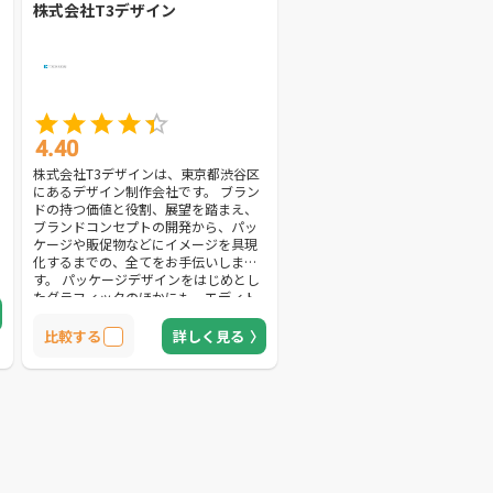
株式会社T3デザイン
4.40
株式会社T3デザインは、東京都渋谷区
にあるデザイン制作会社です。 ブラン
ドの持つ価値と役割、展望を踏まえ、
ブランドコンセプトの開発から、パッ
ケージや販促物などにイメージを具現
化するまでの、全てをお手伝いしま
す。 パッケージデザインをはじめとし
たグラフィックのほかにも、エディト
リアルやプロダクト、スペースやweb
デザインなど、デザイン全般の事業を
比較する
詳しく見る
広く手がけている対応力も強みの1つで
す。 商品を最も輝かせる為に、パッケ
ージデザインだけではなく、商品のコ
ンセプトを明確にするブランディング
の作り込み、商品が持つ世界観を広く
伝える販促物デザインまでを行い、個
性を最大限に引き出す方法をご提案し
ます。 また撮影やキャスティング、コ
ピーライティングも対応可能で、オプ