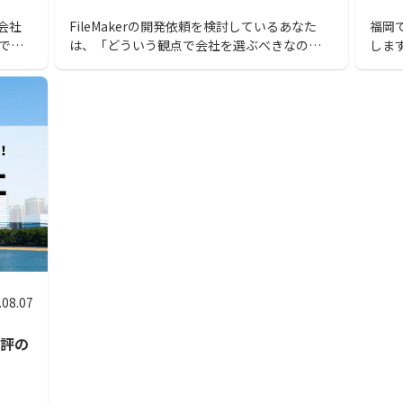
会社
FileMakerの開発依頼を検討しているあなた
福岡
でお
は、「どういう観点で会社を選ぶべきなのだ
しま
クア
ろう」と悩んでいませんか？本記事では
なた
、自
FileMaker開発に強いシステム開発会社のおす
会社
見つ
すめをご紹介します。この記事を読めば、あな
んで
たの要望にあった会社を見つけられます。
さい
.08.07
評の