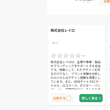
比較
株式会社レイロ
--
株式会社レイロは、企業や事業・製品
のブランディングをサポートする会社
です。特徴として、ただデザインを作
るだけでなく、ブランド体験を分析し
たロジカルなデザイン提案を得意とし
ています。また、WEBサイトやECサイ
トから、ロゴマーク、ポスター・パン
フレット、空間設計など、あらゆるデ
ザインのお悩みを解決することが可能
です。デザインの修正限度も設けてい
比較する
詳しく見る
ないため、納得できるデザイン作成が
実現できます。