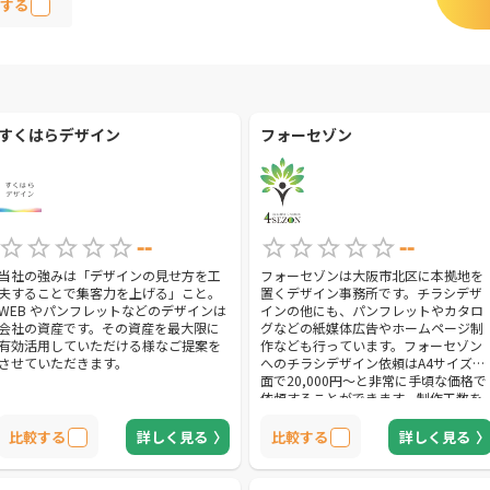
する
すくはらデザイン
フォーセゾン
--
--
当社の強みは「デザインの見せ方を工
フォーセゾンは大阪市北区に本拠地を
夫することで集客力を上げる」こと。
置くデザイン事務所です。チラシデザ
WEB やパンフレットなどのデザインは
インの他にも、パンフレットやカタロ
会社の資産です。その資産を最大限に
グなどの紙媒体広告やホームページ制
有効活用していただける様なご提案を
作なども行っています。フォーセゾン
させていただきます。
へのチラシデザイン依頼はA4サイズ片
面で20,000円〜と非常に手頃な価格で
依頼することができます。制作工数を
細かく設定し、お客様の素材データ持
ち込みなどに柔軟に応じての費用削減
比較する
詳しく見る
比較する
詳しく見る
を可能としています。そして、フォー
セゾンは価格の手頃さだけでなくコピ
ーライティングにも強みを持っていま