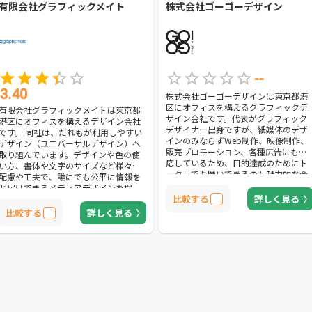
有限会社グラフィックメイト
株式会社ゴーゴーデザイン
す。コピーライティングのみの依頼や
制作実績も豊富ですので、コピーライ
ティングを重視している方におすすめ
の会社です。
--
3.40
株式会社ゴーゴーデザインは東京都港
区にオフィスを構えるグラフィックデ
有限会社グラフィックメイトは東京都
ザイン会社です。代表がグラフィック
港区にオフィスを構えるデザイン会社
デザイナー出身ですが、紙媒体のデザ
です。 同社は、だれもが利用しやすい
インのみならずWeb制作、映像制作、
デザイン（ユニバーサルデザイン）へ
販売プロモーション、各種広告にも対
取り組んでいます。デザインや色の使
応しているため、目的達成のためにト
い方、書体や文字のサイズなど様々な
ータルでお願いできるのも魅力的な会
配慮や工夫で、誰にでも公平に情報を
社です。お客様の課題解決にとことん
お届けできるメディアデザインを提
拘った企画・提案には定評のある会社
比較する
詳しく見る
案。パンフレットやポスター、ニュー
のため、まずは一度ご相談されてみて
スレター、広報誌・社内報など幅広い
比較する
詳しく見る
はいかがでしょうか。
グラフィックデザインに対応していま
す。 また、社史や年史、記念誌なども
お客様の要望に応じて、どのような形
でも対応してくれます。 「良いデザイ
ン」「伝わるデザイン」に悩んでいる
方は、是非一度問い合わせてみましょ
う。