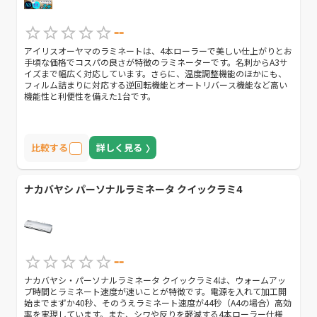
--
アイリスオーヤマのラミネートは、4本ローラーで美しい仕上がりとお
手頃な価格でコスパの良さが特徴のラミネーターです。名刺からA3サ
イズまで幅広く対応しています。さらに、温度調整機能のほかにも、
フィルム詰まりに対応する逆回転機能とオートリバース機能など高い
機能性と利便性を備えた1台です。
比較する
詳しく見る
ナカバヤシ パーソナルラミネータ クイックラミ4
--
ナカバヤシ・パーソナルラミネータ クイックラミ4は、ウォームアッ
プ時間とラミネート速度が速いことが特徴です。電源を入れて加工開
始までまずか40秒、そのうえラミネート速度が44秒（A4の場合）高効
率を実現しています。また、シワや反りを軽減する4本ローラー仕様