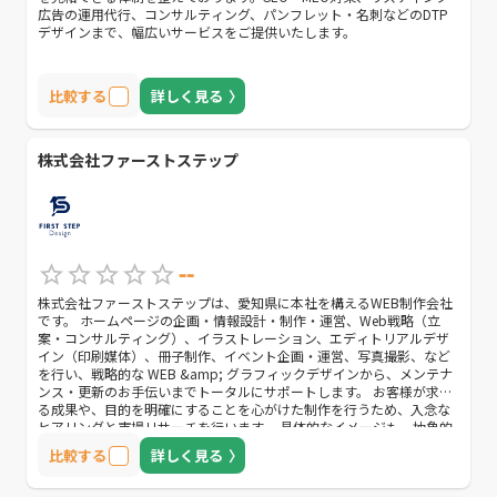
広告の運用代行、コンサルティング、パンフレット・名刺などのDTP
デザインまで、幅広いサービスをご提供いたします。
比較する
詳しく見る
株式会社ファーストステップ
--
株式会社ファーストステップは、愛知県に本社を構えるWEB制作会社
です。 ホームページの企画・情報設計・制作・運営、Web戦略（立
案・コンサルティング）、イラストレーション、エディトリアルデザ
イン（印刷媒体）、冊子制作、イベント企画・運営、写真撮影、など
を行い、戦略的な WEB &amp; グラフィックデザインから、メンテナ
ンス・更新のお手伝いまでトータルにサポートします。 お客様が求め
る成果や、目的を明確にすることを心がけた制作を行うため、入念な
ヒアリングと市場リサーチを行います。 具体的なイメージも、抽象的
なイメージでも、なんでもお聞かせください。 お客様のご回答に合わ
比較する
詳しく見る
せて最適なご提案をさせていただきます。