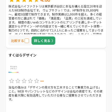
株式会社ハイファクトリは東京都渋谷区に本社を構える設立20年を迎
えたWEB制作会社です。 ウェブサクッ！では、HP制作を39,800円
～、最短3日間で制作できます。制作実績は2,000件を超え、多くの経
営者の方に選ばれて「価格」「満足度」「品質」の三冠を達成してい
ます。 精度の高いwebコンサルタントのヒアリングを通しターゲット
選定からデザイン・HPの内容までを一緒に考えていくサポート体勢も
魅力の1つです。目的に合わせて1人1人にあったご提案をしてまいりま
す。 サイト制作実績は多岐にわたるためコーポレートサイト・採用サ
イト・製品紹介サイト（BtoB向け、BtoC向け）・個人サイトまで幅広
比較する
詳しく見る
く対応可能です。 サイト開設後はリスティング広告運用、リニューア
ルやHPの内容更新の相談、集客方法の相談といったお困りごとへのサ
ポートも充実しております。 「初めての制作で不安が多い」「制作の
フォローをしてほしい」方にもおすすめです。
すくはらデザイン
--
当社の強みは「デザインの見せ方を工夫することで集客力を上げる」
こと。WEB やパンフレットなどのデザインは会社の資産です。その資
産を最大限に有効活用していただける様なご提案をさせていただきま
す。