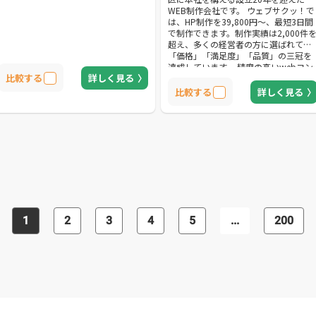
WEB制作会社です。 ウェブサクッ！で
は、HP制作を39,800円～、最短3日間
で制作できます。制作実績は2,000件
超え、多くの経営者の方に選ばれて
「価格」「満足度」「品質」の三冠を
達成しています。 精度の高いwebコン
比較する
詳しく見る
サルタントのヒアリングを通しターゲ
ット選定からデザイン・HPの内容まで
比較する
詳しく見る
を一緒に考えていくサポート体勢も魅
力の1つです。目的に合わせて1人1人
あったご提案をしてまいります。 サイ
ト制作実績は多岐にわたるためコーポ
レートサイト・採用サイト・製品紹介
サイト（BtoB向け、BtoC向け）・個
サイトまで幅広く対応可能です。 サイ
ト開設後はリスティング広告運用、リ
ニューアルやHPの内容更新の相談、集
客方法の相談といったお困りごとへの
サポートも充実しております。 「初め
1
2
3
4
5
...
200
ての制作で不安が多い」「制作のフォ
ローをしてほしい」方にもおすすめで
す。