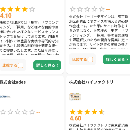
--
4.10
株式会社ゴーゴーデザインは、東京都
港区南青山にオフィスを構えるWeb制
株式会社LINKでは「集客」「ブランデ
作会社です。ただ単にサイト制作をす
ィング」「採用」など様々な目的や目
るのではなく、お客様の「集客」「ブ
標に合わせた様々なサービスをワンス
ランディング」「採用」等の目的達成
トップでお届けしております。WEBサ
や課題解決のための親身な提案に定評
イト制作では豊富な実績や専門的な知
があります。サイト制作の実績の多さ
見を活かし最適な制作物を適正な価格
に加え、SNS運用・広告、コンテンツ
でご提供いたします。また日々お忙し
マーケティング、ロゴデザイン、紙媒
いお客様に代わり、お客様の【WEB担
体のデザイン、動画制作等幅広いトー
比較する
詳しく見る
当】として手厚いサポートをご提供さ
タル提案をしてくれるのも大きな魅力
せていただきます！
比較する
詳しく見る
の一つです。
株式会社ades
株式会社ハイファクトリ
--
4.60
株式会社ハイファクトリは東京都渋谷
区に本社を構える設立20年を迎えた