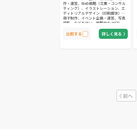
作・運営、Web戦略（立案・コンサル
ティング）、イラストレーション、エ
ディトリアルデザイン（印刷媒体）、
冊子制作、イベント企画・運営、写真
撮影、などを行い、戦略的な WEB
&amp; グラフィックデザインから、メ
ンテナンス・更新のお手伝いまでトー
比較する
詳しく見る
タルにサポートします。 お客様が求め
る成果や、目的を明確にすることを心
がけた制作を行うため、入念なヒアリ
ングと市場リサーチを行います。 具体
的なイメージも、抽象的なイメージで
も、なんでもお聞かせください。 お客
様のご回答に合わせて最適なご提案を
させていただきます。
前へ