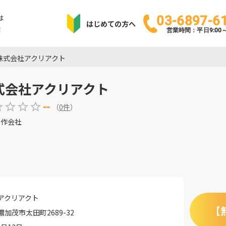
は
03-6897-6
はじめての方へ
！
営業時間：平日9:00～1
株式会社アクリアクト
式会社アクリアクト
--
（
0
件
）
制作会社
アクリアクト
【
加茂市太田町2689-32