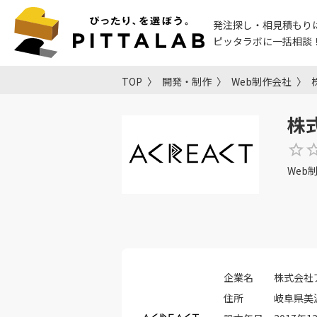
発注探し・相見積もり
ピッタラボに一括相談
TOP
開発・制作
Web制作会社
株
Web
企業名
株式会社
住所
岐阜県美濃