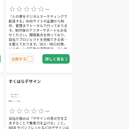
--
「人の夢をデジタルマーケティングで
創造する」Webサイトの企画から制
作、管理までトータルで行っておりま
す。制作後のアフターサポートもお任
せください。開発拠点を持っており、
自社でプロジェクトを完結できる体制
を整えております。SEO・MEO対策、
リスティング広告の運用代行、コンサ
ルティング、パンフレット・名刺など
のDTPデザインまで、幅広いサービス
比較する
詳しく見る
をご提供いたします。
すくはらデザイン
--
当社の強みは「デザインの見せ方を工
夫することで集客力を上げる」こと。
WEB やパンフレットなどのデザインは