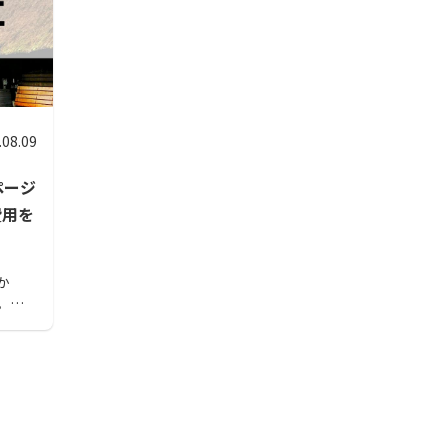
.08.09
ページ
費用を
か
。本
方法
ページ
てく