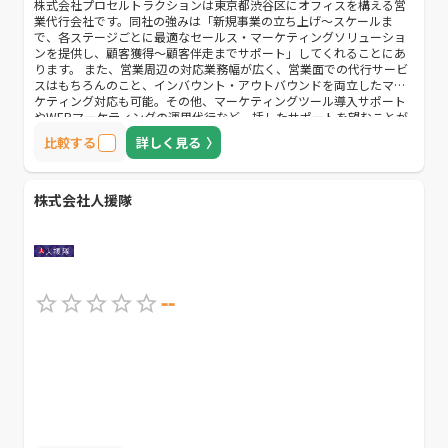
株式会社プロセルトラクションは東京都渋谷区にオフィスを構える営
業代行会社です。同社の強みは「新規事業の立ち上げ～スケールま
で、各ステージごとに最適なセールス・マーケティングソリューショ
ンを提供し、顧客獲得～顧客伴走までサポート」してくれることにあ
ります。 また、営業周辺の対応業務幅が広く、営業面での代行サービ
スはもちろんのこと、インバウント・アウトバウンドを両立したマー
ケティング対応も可能。その他、マーケティングツール導入サポート
やWEBマーケティングの運用代行など一括したサポートを望むことが
可能でしょう。 新規事業をこれから立ち上げられる方や、現在リソー
比較する
詳しく見る
ス不足で顧客満足度向上アップセル、クロッセルに向けた取り組みを
充実させたい方などにおすすめな企業です。
株式会社人援隊
--