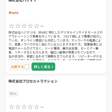
株式会社ハジマリ
--
株式会社ハジマリは、BtoBに特化したデジタルインサイドセールスや
アウトソーシング事業を行っています。 コロナ禍により需要が拡大し
ている、オンライン商談にも対応しています。テレワークの推進によ
り、営業ノウハウがなく悩んでいる人におすすめです。 営業施策には
電話やメールだけでなく、リード獲得、展示会支援、セーミナー集
客、リサーチなども行えます。幅広い施策が用意されているので、自
社の状況や、希望に合わせて戦略を立てられます。 リピーターが少な
いことに悩んでいる場合は、カスタマーサービスを利用して顧客の悩
みや疑問を解消することで、定期購入に繋げられます。 また、休眠顧
比較する
詳しく見る
客を掘り起こすノウハウや、新規顧客を取り込むノウハウをもってい
るので、より効率的な営業活動が可能です。
株式会社プロセルトラクション
--