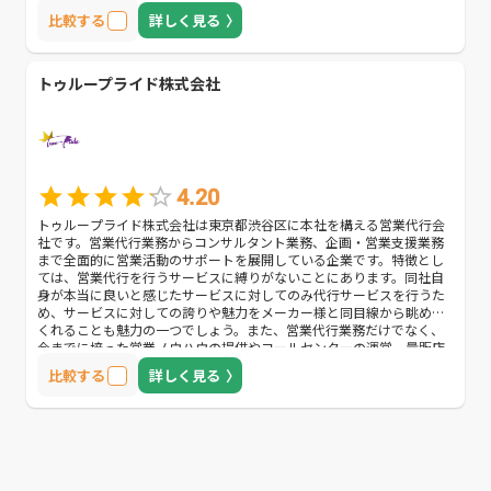
比較する
詳しく見る
トゥループライド株式会社
4.20
トゥループライド株式会社は東京都渋谷区に本社を構える営業代行会
社です。営業代行業務からコンサルタント業務、企画・営業支援業務
まで全面的に営業活動のサポートを展開している企業です。特徴とし
ては、営業代行を行うサービスに縛りがないことにあります。同社自
身が本当に良いと感じたサービスに対してのみ代行サービスを行うた
め、サービスに対しての誇りや魅力をメーカー様と同目線から眺めて
くれることも魅力の一つでしょう。また、営業代行業務だけでなく、
今までに培った営業ノウハウの提供やコールセンターの運営、量販店
での販売代行など幅広い営業分野にも対応してくれます。営業分野を
比較する
詳しく見る
一括して依頼したいと考えている企業様におすすめな営業代行会社で
す。