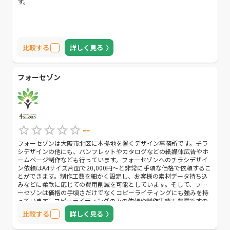
す。
比較する
詳しく見る
フォーセゾン
--
フォーセゾンは大阪市北区に本拠地を置くデザイン事務所です。チラ
シデザインの他にも、パンフレットやカタログなどの紙媒体広告やホ
ームページ制作なども行っています。フォーセゾンへのチラシデザイ
ン依頼はA4サイズ片面で20,000円〜と非常に手頃な価格で依頼するこ
とができます。制作工数を細かく設定し、お客様の素材データ持ち込
みなどに柔軟に応じての費用削減を可能としています。そして、フォ
ーセゾンは価格の手頃さだけでなくコピーライティングにも強みを持
っています。コピーライティングのみの依頼や制作実績も豊富ですの
で、コピーライティングを重視している方におすすめの会社です。
比較する
詳しく見る