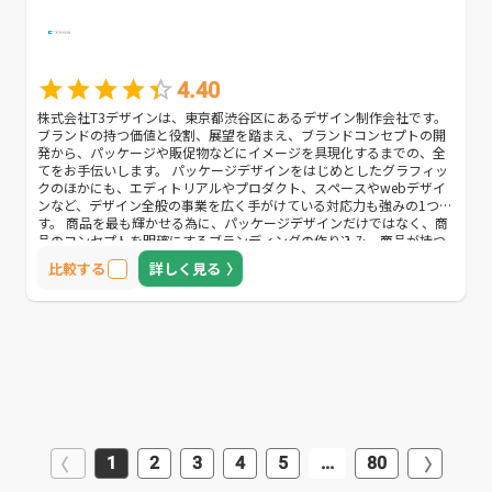
4.40
株式会社T3デザインは、東京都渋谷区にあるデザイン制作会社です。
ブランドの持つ価値と役割、展望を踏まえ、ブランドコンセプトの開
発から、パッケージや販促物などにイメージを具現化するまでの、全
てをお手伝いします。 パッケージデザインをはじめとしたグラフィッ
クのほかにも、エディトリアルやプロダクト、スペースやwebデザイ
ンなど、デザイン全般の事業を広く手がけている対応力も強みの1つで
す。 商品を最も輝かせる為に、パッケージデザインだけではなく、商
品のコンセプトを明確にするブランディングの作り込み、商品が持つ
世界観を広く伝える販促物デザインまでを行い、個性を最大限に引き
比較する
詳しく見る
出す方法をご提案します。 また撮影やキャスティング、コピーライテ
ィングも対応可能で、オプションフォローも充実しています。 「入念
なヒアリングを通し、1つの商品のイメージを具現化し、世界に広めて
いく」デザイン制作を行うので「コンセプトが伝わるデザイン制作を
してほしい」「制作後もフォローをしてほしい」方におすすめの企業
です。
1
2
3
4
5
...
80