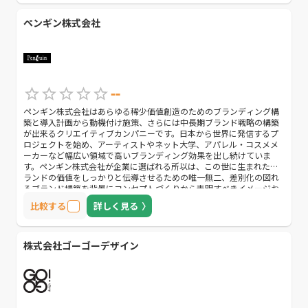
ペンギン株式会社
--
ペンギン株式会社はあらゆる稀少価値創造のためのブランディング構
築と導入計画から動機付け施策、さらには中長期ブランド戦略の構築
が出来るクリエイティブカンパニーです。日本から世界に発信するプ
ロジェクトを始め、アーティストやネット大学、アパレル・コスメメ
ーカーなど幅広い領域で高いブランディング効果を出し続けていま
す。ペンギン株式会社が企業に選ばれる所以は、この世に生まれたブ
ランドの価値をしっかりと伝導させるための唯一無二、差別化の図れ
るブランド構築を背景にコンセプトづくりから表明すべきイメージお
よびインパクトワードの創出を常に目指しており、そのブランドを伝
比較する
詳しく見る
えるべきターゲットやコミュニケーション戦略までの企画制作を顧客
のニーズに合わせて活動しているからです。そのため、メディア制作
や映像制作、デザイン制作についても非常に高いクオリティで提供し
てくれることは間違いないでしょう。地域に合わせてのブランディン
株式会社ゴーゴーデザイン
グもしてくれるため、ブランド戦略でお悩みの方は一度ご相談してみ
てはいかがでしょうか。