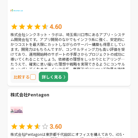
4.60
株式会社シンクネット・ラボは、埼玉県川口市にあるアプリ・システ
ム開発会社です。アプリ開発のなかでもインフラ系に強く、安定的に
かつコストを最大限にカットしながらのサーバー構築も得意としてい
ます。開発力はもちろんですが、コンサルティング力も高い評価を受
けており、運用開始時のサポートの手厚さからプロジェクトの成功に
導いてくれることでしょう。依頼者の理想をしっかりとヒアリングし
たうえで、確実に思い描いた理想や戦略を実現できるようにコンサル
ティングしてくれます。インフラ系、業務アプリについて効果を持続
させながらも失敗したくない、かつ安価に抑えたいという方におすす
比較する
詳しく見る
めです。
株式会社Pentagon
3.60
株式会社Pentagonは東京都千代田区にオフィスを構えており、iOS・