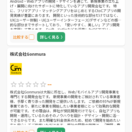
Android・Webアプリの開発・デザインを通じて、新規事業の立ち上
げ・展開に向けたサポートに特化しているアプリ開発会社です。 特
に、フリマアプリ・マッチングアプリをはじめとするCtoCアプリの開
発実績が豊富にあります。 開発といった技術的な部分だけではなく、
UX(ユーザー体験)・UI(ユーザーインターフェース)デザインなどの感覚
的な部分までサポートしており、「使いやすく、美しい」アプリ開発
を実現して貰えます。 Swift、Kotlinなどを活用したiOSアプリ・
Androidアプリ開発はもちろん、React NativeやFlutterなどを駆使した
比較する
詳しく見る
ハイブリッド開発も対応しています。加えて、Ruby on Railsを用い
て、アプリを運用することに必要な管理画面の作成、及びデザインに
も対応してくれます。 また、AWS(アマゾン ウェブ サービス)などのク
ラウドサービスを利用した開発も行っていますので、開発のお仕事を
株式会社Gonmura
ご依頼する会社様の多様なニーズに対応して貰えます。 様々なプログ
ラミング言語を用いた開発力、使いやすくて美しい構造・レイアウト
などを実現できるデザイン力を兼備しているアプリ開発会社を探して
いる会社様におすすめです。
--
株式会社Gonmuraは大阪に所在し、Web/モバイルアプリ開発事業を
専門とする開発会社です。 新規事業の開発をご検討されている事業者
様、手厚く寄り添った開発をご提供いたします。 ご依頼の95%が新規
事業であり、新たに事業を開始したい事業者様にとって効果的な開発
が可能です。 その理由は、弊社が受託開発だけでなく、自社アプリも
開発・運用しているためそのノウハウを設計・デザイン・開発に活用
できるからです。 また明確な料金体系のため、初めて開発を始めたい
方も安心してご依頼いただけます。 弊社の開発の特徴は、「期間・費
用面のコストカット」「的確で迅速なフィードバック」「事業経験者