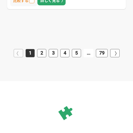
比較する
詳しく見る
によるデザインと開発」になります。 数少ないFlutterというフレーム
ワークを用いてアプリを制作できる会社であり、スピード感を持って
プロジェクトを開始されたいお客様にご好評をいただいております。
1
2
3
4
5
...
79