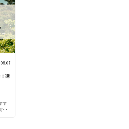
.08.07
選！選
すす
討さ
。