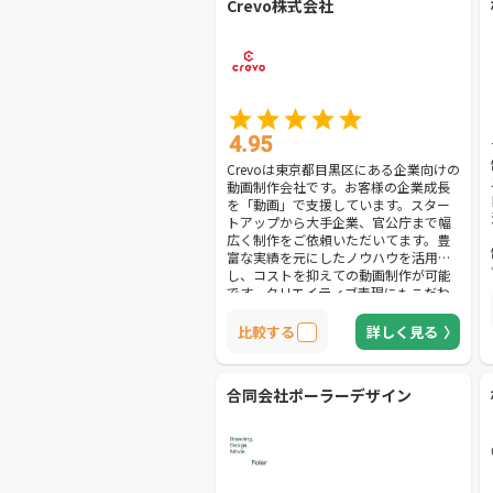
Crevo株式会社
4.95
Crevoは東京都目黒区にある企業向けの
動画制作会社です。お客様の企業成長
を「動画」で支援しています。スター
トアップから大手企業、官公庁まで幅
広く制作をご依頼いただいてます。豊
富な実績を元にしたノウハウを活用
し、コストを抑えての動画制作が可能
です。クリエイティブ表現にもこだわ
りながら、お客様に成果を実感してい
ただける動画制作にこだわっていま
比較する
詳しく見る
す。
合同会社ポーラーデザイン