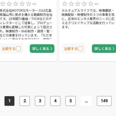
--
--
株式会社MOTORS(モータース)は広島
カルチュアルライフでは、映像翻訳・
県福山市に拠点を構える動画制作会社
映画配給・映像制作の３つの事業を柱
です。20年間TV番組・TVCMなどのデ
に、近年のエンタメ業界のニーズに応
ィレクターとして従事し、プロデュー
えるクリエイティブな活動を行ってい
ス業務も経験した代表によって設立さ
ます。
れ、映像制作・Web制作・運用・管理
などの事業を行っています。「ただオ
シャレに見せるためではなく、奇抜に
見せるためではなく、伝えたいことを
伝えたい人にちゃんと伝える」という
比較する
詳しく見る
比較する
詳しく見る
モットーに基づいた映像制作を展開。
ブランディングやプロモーション、教
育、採用など、幅広い分野のニーズに
対応し、撮影技術とデザイン制作のノ
ウハウを活かしたクオリティーの高い
オリジナルコンテンツを提案していま
す。優れた技術力と企画力を持ちなが
らも常にクライアント目線に立つこと
を忘れず、予算や納期に柔軟に対応し
てくれる点も魅力のひとつです。ま
た、障がいのある子ども達に「働く障
がい者」の動画を見せることで就労や
1
2
3
4
5
...
149
自立を促す動画Webサービス「障⇔障
継承プログラム」を独自に運営してお
り、Web制作や運用などにも精通して
います。