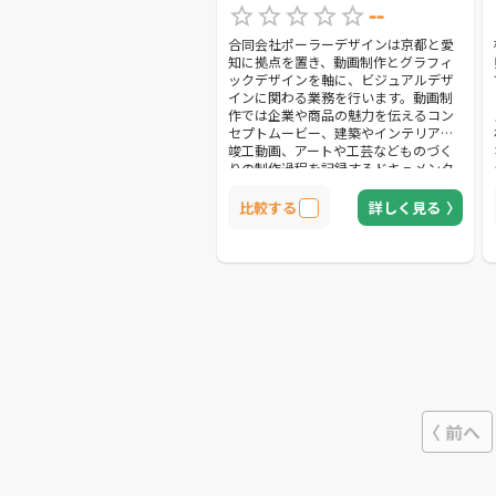
--
合同会社ポーラーデザインは京都と愛
知に拠点を置き、動画制作とグラフィ
ックデザインを軸に、ビジュアルデザ
インに関わる業務を行います。動画制
作では企業や商品の魅力を伝えるコン
セプトムービー、建築やインテリアの
竣工動画、アートや工芸などものづく
りの制作過程を記録するドキュメンタ
リー動画等、実写での制作をメインに
承っております。デザイン事務所だか
比較する
詳しく見る
らこそのブランディングムービー制作
で、企業の魅力を最大限に表現しま
す。
前へ