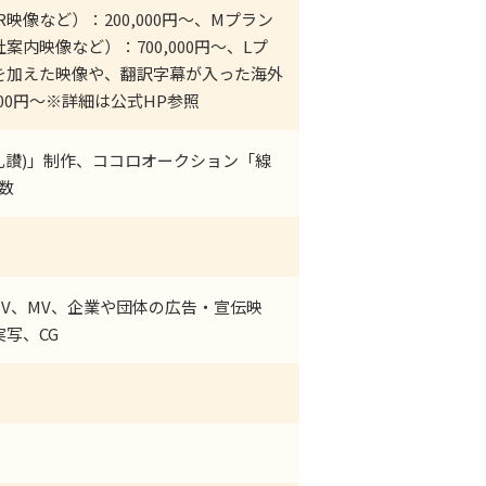
映像など）：200,000円～、Mプラン
内映像など）：700,000円～、Lプ
を加えた映像や、翻訳字幕が入った海外
000円～※詳細は公式HP参照
 (陰翳礼讃)」制作、ココロオークション「線
数
V、MV、企業や団体の広告・宣伝映
写、CG