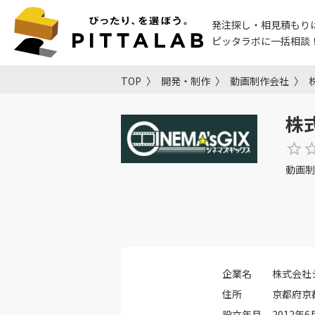
発注探し・相見積もり
ピッタラボに一括相談
TOP
開発・制作
動画制作会社
株
動画制
企業名
株式会社
住所
京都府京
設立年月
2012年6