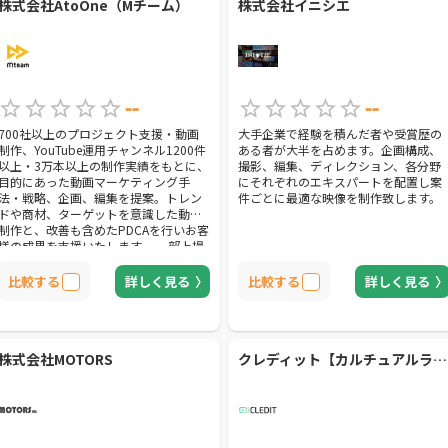
株式会社AtoOne（Mチーム）
株式会社イニシエ
--
--
700社以上のプロジェクト支援・動画
大手企業で経験を積んだ者や受賞歴の
制作、YouTube運用チャンネル1200件
ある者が大半を占めます。企画構成、
以上・3万本以上の制作実績をもとに、
撮影、編集、ディレクション、各分野
目的にあった動画マーケティング手
にそれぞれのエキスパートを配置し案
法・戦略、企画、編集を提案。トレン
件ごとに最適な映像を制作致します。
ドや商材、ターゲットを意識した動画
制作と、改善も含めたPDCAを行いお客
様の成果を支援いたします。 一部上場
企業のマーケティング施策などを経験
したスタッフが多数在籍しているた
比較する
詳しく見る
比較する
詳しく見る
め、マーケティング全体から見た動画
制作、YouTube運営サービスを提供い
たします。TV業界・YouTube出身のデ
ィレクター、受賞歴のあるクリエイタ
ーも所属しているため、様々なジャン
株式会社MOTORS
クレディット【カルチュアルライフ株式会社】
ルの企画立案・高品質でコストパフォ
ーマンスのよいサービス提供が可能で
す。