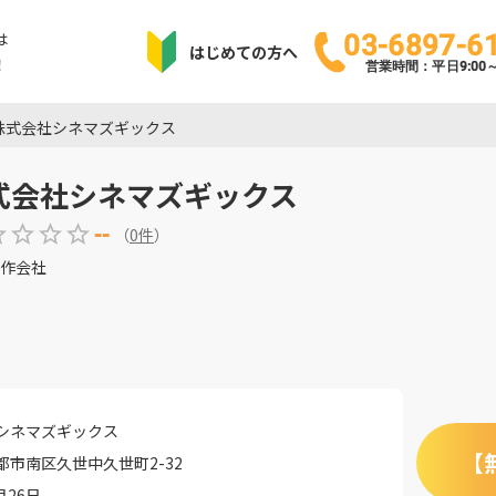
は
03-6897-6
はじめての方へ
！
営業時間：平日9:00～1
株式会社シネマズギックス
式会社シネマズギックス
--
（
0
件
）
作会社
シネマズギックス
【
都市南区久世中久世町2-32
月26日