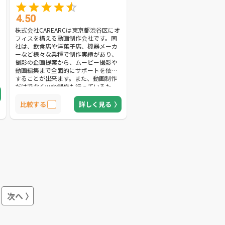
4.50
株式会社CAREARCは東京都渋谷区にオ
フィスを構える動画制作会社です。同
社は、飲食店や洋菓子店、機器メーカ
ーなど様々な業種で制作実績があり、
撮影の企画提案から、ムービー撮影や
動画編集まで全面的にサポートを依頼
することが出来ます。また、動画制作
だけでなくweb制作も行っているた
め、メディアの新規作成やリニューア
ルにも対応。メディアのターゲット層
比較する
詳しく見る
に見合った動画制作を依頼することが
出来ます。更に、助成金や補助金を活
用したWEB制作・動画制作も対応して
いるため、「なるべく低予算」で依頼
したいと考えている方へおすすめな企
業です。
次へ