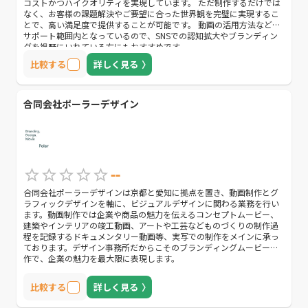
コストかつハイクオリティを実現しています。 ただ制作するだけでは
なく、お客様の課題解決やご要望に合った世界観を完璧に実現するこ
とで、高い満足度で提供することが可能です。 動画の活用方法なども
サポート範囲内となっているので、SNSでの認知拡大やブランディン
グを視野にいれている方にもおすすめです。
比較する
詳しく見る
合同会社ポーラーデザイン
--
合同会社ポーラーデザインは京都と愛知に拠点を置き、動画制作とグ
ラフィックデザインを軸に、ビジュアルデザインに関わる業務を行い
ます。動画制作では企業や商品の魅力を伝えるコンセプトムービー、
建築やインテリアの竣工動画、アートや工芸などものづくりの制作過
程を記録するドキュメンタリー動画等、実写での制作をメインに承っ
ております。デザイン事務所だからこそのブランディングムービー制
作で、企業の魅力を最大限に表現します。
比較する
詳しく見る