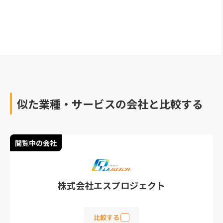
ろう」と悩んでいません
か？本記事ではイベント
動画制作会社のおすすめ
をご紹介します。また、
イベント動画の活用方法
やメリットもご紹介して
います。この記事を読め
ば、あなたの要望にあっ
た会社を見つけることが
可能です。ぜひ、イベン
似た業種・サービスの会社と比較する
ト動画の制作を検討して
いる方はご一読してみて
ください...
閲覧中の会社
株式会社エスプロジェクト
比較する