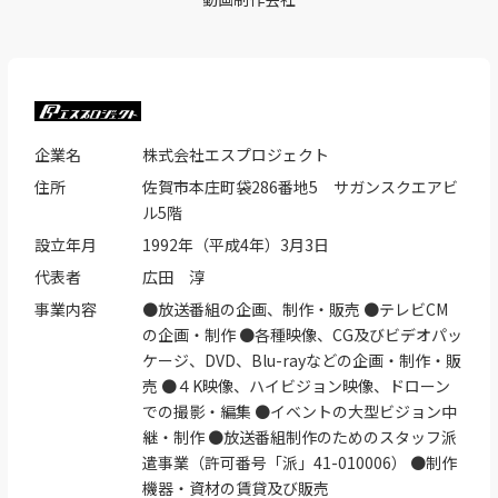
企業名
株式会社エスプロジェクト
住所
佐賀市本庄町袋286番地5 サガンスクエアビ
ル5階
設立年月
1992年（平成4年）3月3日
代表者
広田 淳
事業内容
●放送番組の企画、制作・販売 ●テレビCM
の企画・制作 ●各種映像、CG及びビデオパッ
ケージ、DVD、Blu-rayなどの企画・制作・販
売 ●４K映像、ハイビジョン映像、ドローン
での撮影・編集 ●イベントの大型ビジョン中
継・制作 ●放送番組制作のためのスタッフ派
遣事業（許可番号「派」41-010006） ●制作
機器・資材の賃貸及び販売