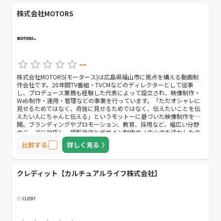
株式会社MOTORS
--
株式会社MOTORS(モータース)は広島県福山市に拠点を構える動画制
作会社です。20年間TV番組・TVCMなどのディレクターとして従事
し、プロデュース業務も経験した代表によって設立され、映像制作・
Web制作・運用・管理などの事業を行っています。「ただオシャレに
見せるためではなく、奇抜に見せるためではなく、伝えたいことを伝
えたい人にちゃんと伝える」というモットーに基づいた映像制作を展
開。ブランディングやプロモーション、教育、採用など、幅広い分野
のニーズに対応し、撮影技術とデザイン制作のノウハウを活かしたク
オリティーの高いオリジナルコンテンツを提案しています。優れた技
比較する
詳しく見る
術力と企画力を持ちながらも常にクライアント目線に立つことを忘れ
ず、予算や納期に柔軟に対応してくれる点も魅力のひとつです。ま
た、障がいのある子ども達に「働く障がい者」の動画を見せることで
就労や自立を促す動画Webサービス「障⇔障継承プログラム」を独自
クレディット【カルチュアルライフ株式会社】
に運営しており、Web制作や運用などにも精通しています。