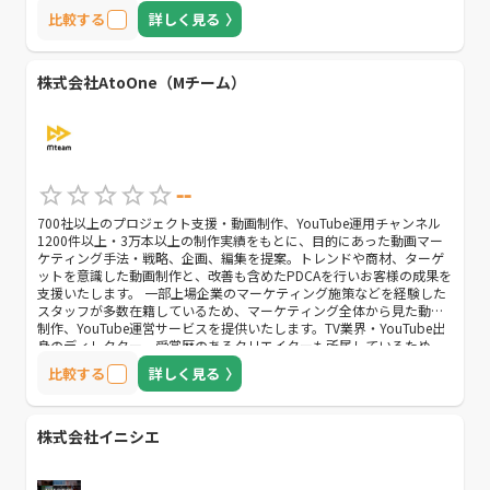
比較する
詳しく見る
株式会社AtoOne（Mチーム）
--
700社以上のプロジェクト支援・動画制作、YouTube運用チャンネル
1200件以上・3万本以上の制作実績をもとに、目的にあった動画マー
ケティング手法・戦略、企画、編集を提案。トレンドや商材、ターゲ
ットを意識した動画制作と、改善も含めたPDCAを行いお客様の成果を
支援いたします。 一部上場企業のマーケティング施策などを経験した
スタッフが多数在籍しているため、マーケティング全体から見た動画
制作、YouTube運営サービスを提供いたします。TV業界・YouTube出
身のディレクター、受賞歴のあるクリエイターも所属しているため、
様々なジャンルの企画立案・高品質でコストパフォーマンスのよいサ
比較する
詳しく見る
ービス提供が可能です。
株式会社イニシエ