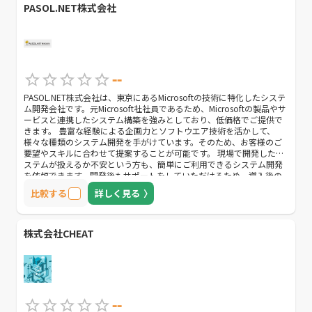
PASOL.NET株式会社
--
PASOL.NET株式会社は、東京にあるMicrosoftの技術に特化したシステ
ム開発会社です。元Microsoft社社員であるため、Microsoftの製品やサ
ービスと連携したシステム構築を強みとしており、低価格でご提供で
きます。 豊富な経験による企画力とソフトウエア技術を活かして、
様々な種類のシステム開発を手がけています。そのため、お客様のご
要望やスキルに合わせて提案することが可能です。 現場で開発したシ
ステムが扱えるか不安という方も、簡単にご利用できるシステム開発
を依頼できます。開発後もサポートをしていただけるため、導入後の
心配もありません。 基幹・業務システムの他、既存システムの改良ま
比較する
詳しく見る
たはコミュニケーションツールなど、業種・領域を問わず多数の実績
があり、新規システム開発だけでなく、既存のシステムの解析や改
造、ホスティングなども任せることができます。開発方法も、ウォー
ターフォール型開発、アジャイル型・スパイラル型開発で対応してい
株式会社CHEAT
るため、お悩みに合わせてご相談できます。 高性能な業務システムを
可能な限り短期間・低価格で構築したい方や、導入や運用をストレス
フリーに使いたい方にもおすすめです。 システムを扱える自信がない
方や、低価格ですぐに運用できるシステム開発会社をお探しの方は、
ぜひ一度ご相談ください。
--