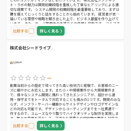
ト・ラボの魅力は開発初期段階を重視した丁寧なヒアリングによる適
切な提案です。 システム開発の初期段階を最重要視しており、まずは
腰を据えてじっくりと話をすることから始めています。 経営者が思い
描いている理想や戦略を聞き出した上で、ビジネス基盤を作り上げて
います。 また、サーバ稼働後の支援などの依頼も可能です。 フルマネ
ージドサーバサービスやMSP、オンプレミスからの移行などをはじめ
比較する
詳しく見る
とした、インフラ保守だけでは終わらない様々なサービスを提供して
います。
株式会社シードライブ
--
創業当初からの歴史で培ってきた高い技術力と経験で、お客様のニー
ズに細やかにお応えします。また小・中規模案件から大規模案件ま
で、様々なシステム開発に携わってきたエンジニアが、設計から運
用・保守までをトータルで対応することも強みの1つです。開発のみな
らず、インフラ・サーバー構築からサイトデザインやロゴデザインな
どの対応も可能です。デザインからコーディングまでを一社貫通で制
作するので、スムーズなやり取りでハイクオリティな制作を実現しま
す。数々の実績を活かして、迅速なお見積りや短納期の案件も対応で
きる場合がありますので、まずはお気軽にご相談ください。
比較する
詳しく見る