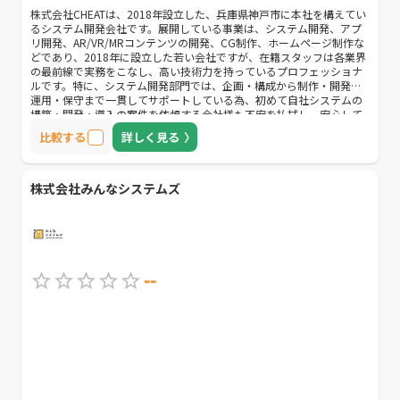
株式会社CHEATは、2018年設立した、兵庫県神戸市に本社を構えてい
るシステム開発会社です。展開している事業は、システム開発、アプ
リ開発、AR/VR/MRコンテンツの開発、CG制作、ホームページ制作な
どであり、2018年に設立した若い会社ですが、在籍スタッフは各業界
の最前線で実務をこなし、高い技術力を持っているプロフェッショナ
ルです。特に、システム開発部門では、企画・構成から制作・開発、
運用・保守まで一貫してサポートしている為、初めて自社システムの
構築・開発・導入の案件を依頼する会社様も不安を払拭し、安心して
お仕事の依頼ができます。また、クラウドサービスを利用したシステ
比較する
詳しく見る
ムの開発・導入、AIや最先端技術を活用したシステム開発も行ってお
り、ハードウェア面（技術）とソフトウェア面（ご提案）の両面から
時代とお客様のニーズに対し、柔軟に対応できる力を持っている、魅
力のあるシステム開発会社です。自社システム開発・導入について検
株式会社みんなシステムズ
討している中、高い技術力はもちろん、若い会社ならではの斬新なア
イデアに注目している会社様におすすめです。
--