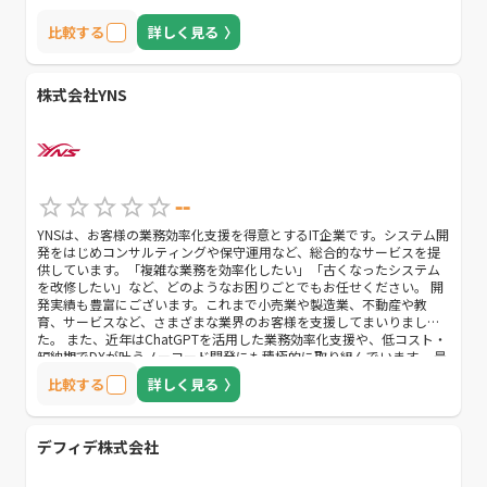
比較する
詳しく見る
株式会社YNS
--
YNSは、お客様の業務効率化支援を得意とするIT企業です。システム開
発をはじめコンサルティングや保守運用など、総合的なサービスを提
供しています。「複雑な業務を効率化したい」「古くなったシステム
を改修したい」など、どのようなお困りごとでもお任せください。 開
発実績も豊富にございます。これまで小売業や製造業、不動産や教
育、サービスなど、さまざまな業界のお客様を支援してまいりまし
た。 また、近年はChatGPTを活用した業務効率化支援や、低コスト・
短納期でDXが叶うノーコード開発にも積極的に取り組んでいます。 最
後に、私たちはお客様の成功をともに考え、ともに歩んでいくことを
比較する
詳しく見る
大切にしています。「困った時に頼れるパートナー」として末永くお
役に立てれば幸いです。お気軽にご相談ください。
デフィデ株式会社