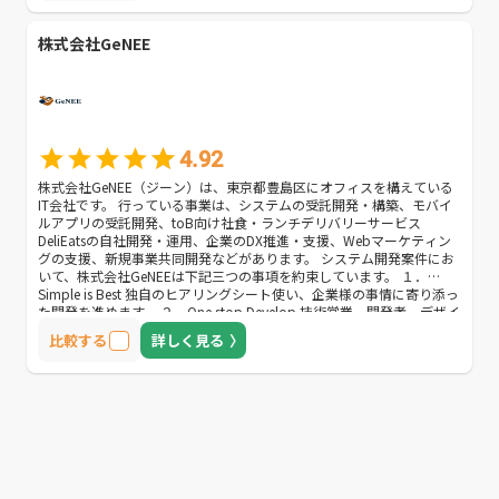
株式会社GeNEE
4.92
株式会社GeNEE（ジーン）は、東京都豊島区にオフィスを構えている
IT会社です。 行っている事業は、システムの受託開発・構築、モバイ
ルアプリの受託開発、toB向け社食・ランチデリバリーサービス
DeliEatsの自社開発・運用、企業のDX推進・支援、Webマーケティン
グの支援、新規事業共同開発などがあります。 システム開発案件にお
いて、株式会社GeNEEは下記三つの事項を約束しています。 １．
Simple is Best 独自のヒアリングシート使い、企業様の事情に寄り添っ
た開発を進めます。 ２．One stop Develop 技術営業、開発者、デザイ
ナが密に連携しており、ワンストップ開発・対応が可能です。 ３．
比較する
詳しく見る
Good Relationship 案件進行中、チャットシステムを用いて、企業様
の疑問・困りごとに迅速・的確な対応を行います。 自社システム開発
を依頼したいけど経験がない…、システムを開発したところで技術者
がいなくて不安…など、システム開発において、悩まされることはた
くさんあります。 そのようなお悩みを抱えていらっしゃる企業様も、
安心して開発案件を進められる株式会社GeNEEへのご依頼、いかがで
しょうか。