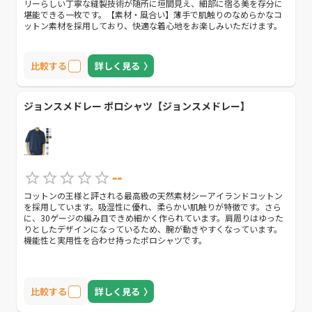
リーらしい丁寧な縫製技術が随所に垣間見え、細部に宿る美を存分に
堪能できる一枚です。【素材・風合い】薄手で肌触りのなめらかなコ
ットン素材を採用しており、快適な着心地をお楽しみいただけます。
比較する
詳しく見る
ジョンスメドレー ポロシャツ【ジョンスメドレー】
--
コットンの王様と評される最高級の天然素材シーアイランドコットン
を採用しています。吸湿性に優れ、柔らかい肌触りが特徴です。さら
に、30ゲージの編み目できめ細かく作られています。肩周りはゆった
りとしたデザインになっているため、腕が動きやすくなっています。
機能性と実用性を合わせ持ったポロシャツです。
比較する
詳しく見る