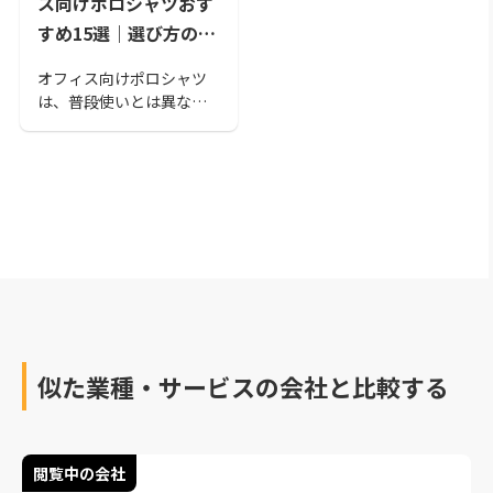
ス向けポロシャツおす
すめ15選｜選び方のポ
イントも紹介
オフィス向けポロシャツ
は、普段使いとは異なる
ポイントで選ぶ必要があ
ります。オフィスに適し
ていることと着心地の両
面を満たすポロシャツを
選びたいものです。そこ
で本記事では、オフィス
向けポロシャツの選び方
と2022年最新のおすすめ
商品15選をご紹介しま
す。
似た業種・サービスの会社と比較する
閲覧中の会社