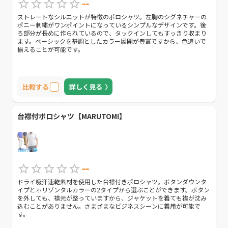
--
ストレートなシルエットが特徴のポロシャツ。左胸のシグネチャーの
ポニー刺繍がワンポイントになっているシンプルなデザインです。後
ろ部分が長めに作られているので、タックインしてもすっきり収まり
ます。ベーシックを基調としたカラー展開が豊富ですから、色違いで
揃えることが可能です。
比較する
詳しく見る
台襟付ポロシャツ【MARUTOMI】
--
ドライ吸汗速乾素材を使用した台襟付きポロシャツ。ボタンダウンタ
イプとホリゾンタルカラーの2タイプから選ぶことができます。ボタン
を外しても、襟元が整っていますから、ジャケットを着ても襟が沈み
込むことがありません。さまざまなビジネスシーンに着用が可能で
す。