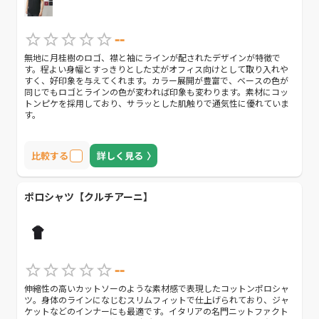
--
無地に月桂樹のロゴ、襟と袖にラインが配されたデザインが特徴で
す。程よい身幅とすっきりとした丈がオフィス向けとして取り入れや
すく、好印象を与えてくれます。カラー展開が豊富で、ベースの色が
同じでもロゴとラインの色が変われば印象も変わります。素材にコッ
トンピケを採用しており、サラッとした肌触りで通気性に優れていま
す。
比較する
詳しく見る
ポロシャツ【クルチアーニ】
--
伸縮性の高いカットソーのような素材感で表現したコットンポロシャ
ツ。身体のラインになじむスリムフィットで仕上げられており、ジャ
ケットなどのインナーにも最適です。イタリアの名門ニットファクト