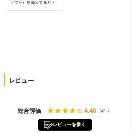
ソフト）を導入するとき
は自社のニーズに合った
ものを選ぶことが重要で
す。本記事では、管理会
計システムのメリットや
商品を選ぶときのポイン
ト、おすすめのシステム
を紹介します。この記事
を読んで、自社にマッチ
したサービスを導入しま
しょう。
レビュー
総合評価
4.40
（
4
件
）
レビューを書く