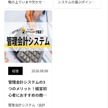
ル
略の上でいまや欠かせな
システムの選ぶポイント
くなったデータ分析をス
を10個と、おすすめの予
ムーズにしてくれるのが
算管理システムを30個紹
BIツール。導入の際に重
介しています。 自社に見
視すべき10のポイントと
合った予算管理システム
おすすめのBIツール28選
かどうかは一度問い合わ
を紹介します。
せを行ってみましょう。
正しく予実管理を行い、
事業推進に集中できるよ
う、慎重に選定してくだ
さいね。
経理
2026.08.06
管理会計システムの3
つのメリット！経営初
心者におすすめの商品
15選
管理会計システム（会計