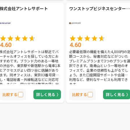
受け取りや受付サービスなどがついて
0円・月額2,500円と格安です。問い合
株式会社アントレサポート
ワンストップビジネスセンター【株式会社ワンストップビジネスセンター】
います。こちらでは、ひとつの拠点で
わせはメールや電話で受け付けていま
契約するだけで全拠点の会議室やセミ
す。HPからの申し込みを済ませた後、
ナールーム・商談室が利用可能。様々
1～3営業日で同オフィスを利用できる
な場所でセミナーや商談を行いたいと
かどうかの審査が完了するのでスピー
いうニーズがある人にもぴったりで
ディーに実務に移れるでしょう。急ぎ
す。
でバーチャルオフィスを借りたい方に
もおすすめです。
4.60
4.60
株式会社アントレサポートは駅近でバ
必要最低限の機能を備えた4,800円の
ーチャルオフィスを探している方にお
額コースから、秘書対応などがついた
すすめです。ブランド力のある一等地
プレミアムプランまで3つのプランを
の渋谷や、東京駅や新宿駅から電車1本
択できます。南青山という一等地のオ
とアクセスがよい四ツ谷に店舗があり
フィスで、企業の信頼性も上がるでし
ます。同オフィスは、東京03番号貸
ょう。また口座開設サポートや会議室
し・電話秘書・外線転送などに対応可
利用など、便利なサービスも利用でき
能。さらに、四ツ谷では教室の貸し出
ます。
しも行っています。4路線が交わる四ツ
谷駅前教室のため、生徒募集が容易で
比較する
詳しく見る
比較する
詳しく見る
しょう。また、セキュリティが万全で
すので、安全に運営可能です。同オフ
ィスの特徴は、公認会計士・税理士・
社会保険労務士といった専門家による
サポートを受けられるところ。開業当
初から起業家に必要となる質の高いサ
ービスをリーズナブルな料金で受けら