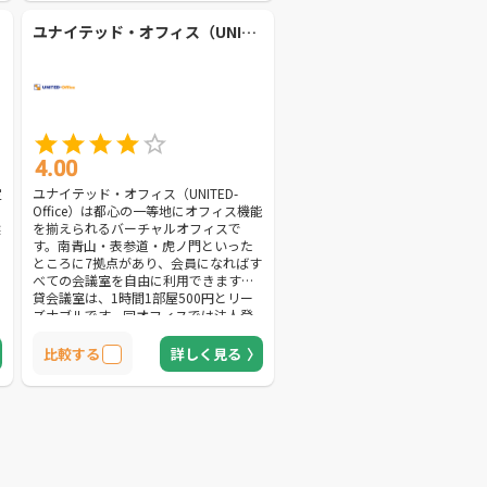
ユナイテッド・オフィス（UNITED-Office）
4.00
定
ユナイテッド・オフィス（UNITED-
Office）は都心の一等地にオフィス機能
選
を揃えられるバーチャルオフィスで
す。南青山・表参道・虎ノ門といった
ところに7拠点があり、会員になればす
べての会議室を自由に利用できます。
貸会議室は、1時間1部屋500円とリー
ズナブルです。同オフィスでは法人登
記・郵便物の転送サービスが月額3,150
円で利用できます。もしクライアント
比較する
詳しく見る
から電話がかかってきたら、転送する
ことも可能です。同オフィスは、自社
物件で安心と信頼があり、各種の法人
設立や銀行口座の開設、社会保険の申
請などができます。名刺・パンフレッ
ト・ホームページなどに記載する住所
を探している方におすすめです。