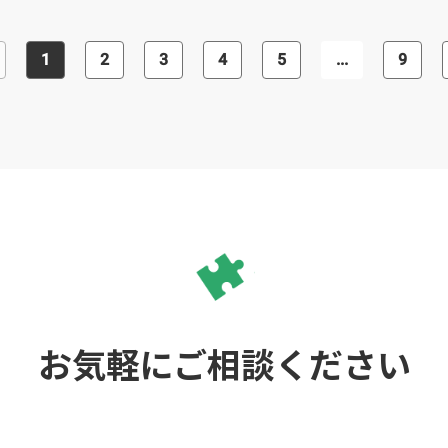
れます。とりわけ、起業前・起業後に
不安のある方におすすめです。
1
2
3
4
5
...
9
お気軽にご相談ください