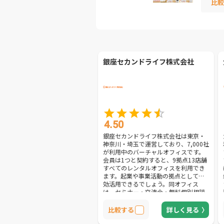
比較
銀座セカンドライフ株式会社
4.50
銀座セカンドライフ株式会社は東京・
神奈川・埼玉で運営しており、7,000社
が利用中のバーチャルオフィスです。
会員は1つと契約すると、9拠点13店舗
すべてのレンタルオフィスを利用でき
ます。起業や事業活動の拠点として有
効活用できるでしょう。同オフィス
は、セミナー・交流会・無料個別相談
を行っており、起業をサポートする体
制が整っています。起業アイディアの
比較する
詳しく見る
相談や補助金・助成金の相談、事業計
画書の相談などにのってくれるので、