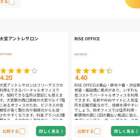
する
大宮アントレサロン
RISE OFFICE
4.20
4.40
大宮アントレサロンはフリーデスクの
RISE OFFICEは青山・麻布十番・渋谷
利用もできるバーチャルオフィスで
参道・飯田橋に拠点があり、いずれも
す。契約できる住所は登記にも使えま
低コストでバーチャルオフィスを利用
す。大宮駅の西口直結の大宮マルイ7階
できます。名刺やWebサイトに人気住
にあるオフィスのため、ビジネスの信
所を記載可能なので、信頼を得やすい
頼性が高く取引先や融資元からも信用
でしょう。同オフィスでは住所利用や
されやすくなります。料金プランは2種
郵便物の週に1回の着払い転送に加え
類あり、その中から自社のニーズにあ
オプションでミーティングスペースの
ったものが選択可能です。バーチャル
利用や電話秘書、ネットFAXの利用な
オフィスプランは3,800円、フリーデス
が可能です。必要な機能だけを選んで
比較する
詳しく見る
比較する
詳しく見る
クプランは9,505円。格安のバーチャル
充実させられるので無駄がありませ
オフィスプランでも郵便物・宅配便の
ん。基本プランは、入会金0円・保証