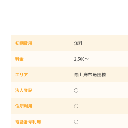
初期費用
無料
料金
2,500〜
エリア
青山 麻布 飯田橋
法人登記
◯
住所利用
◯
電話番号利用
◯