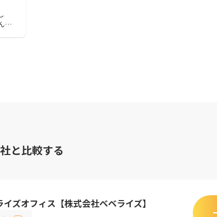
し
んな
めで
適切な
社と比較する
ライズオフィス【株式会社ベベライズ】