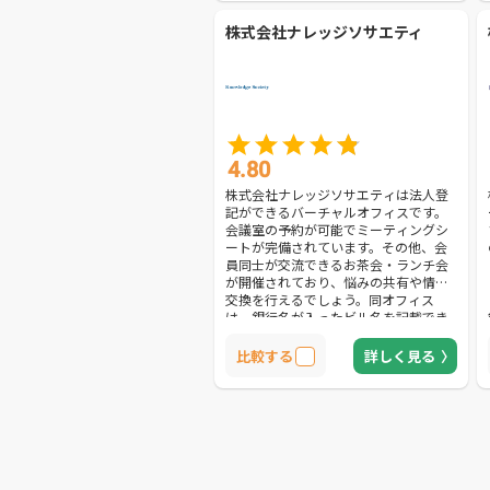
助かるでしょう。さらに、商談や個別
株式会社ナレッジソサエティ
相談に活用できる無料オープンラウン
ジを完備しており、手厚いサポートが
充実。その他、有料で4人の商談室や
24人のセミナールームなども利用可能
です。あらゆるビジネスシーンで役立
つ拠点がほしい方におすすめです。
4.80
株式会社ナレッジソサエティは法人登
記ができるバーチャルオフィスです。
会議室の予約が可能でミーティングシ
ートが完備されています。その他、会
員同士が交流できるお茶会・ランチ会
が開催されており、悩みの共有や情報
交換を行えるでしょう。同オフィス
は、銀行名が入ったビル名を記載でき
るので、対外的な信用を重要視する方
に重宝されています。起業したばかり
比較する
詳しく見る
の方でも相手からの安心感を得られる
でしょう。近くには、日本武道館や靖
国神社があり、どの場所に位置するか
認知されやすい傾向もあります。さら
に、同オフィスに届いた郵便物は月に1
回まとめて自宅に転送可能です。必要
なときに窓口で受け取ることも可能