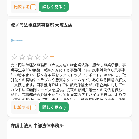
ではなく、指定の場所で相談することも可能。スピーディーに対応し
比較する
詳しく見る
てくれる顧問弁護士を探している方におすすめです。
虎ノ門法律経済事務所 大阪支店
--
虎ノ門法律経済事務所（大阪支店）は企業法務一般から事業承継、事
業再生などの業務に幅広く対応する事務所です。民事訴訟から刑事事
件の紛争まで、様々な争訟をワンストップでサポート。ほかにも、取
引先との契約やトラブルや悪質なクレームなど、あらゆる問題の解決
に貢献します。同事務所ではすでに顧問弁護士がいる企業に対してセ
カンド法律顧問サービスを提供。従来の顧問弁護士との関係を保ちな
がら、同事務所の弁護士から法的意見等のアドバイスを行い、より良
い事件の解決法を提案します。ほかにも、顧問契約締結の場合は弁護
士報酬を20～30％減額。事務所での相談を始め、電話・メール相談や
比較する
詳しく見る
従業員からの相談には無料で対応します。何度相談しても追加コスト
がかからないので安心。低コストで利用できる顧問弁護士を探してい
る方におすすめです。
弁護士法人 中部法律事務所