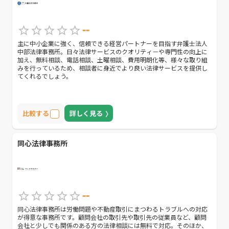
--
主に中小企業に強く、信頼できる経営パートナーを目指す弁護士法人
中部法律事務所。日々法律サービスのクオリティ－や専門性の向上に
加え、無料相談、電話相談、土曜相談、費用明朗化等、様々な取り組
みを行っているため、相談者に身近でより良い法律サービスを提供し
てくれるでしょう。
比較する
詳しく見る
同心法律事務所
--
同心法律事務所は労働問題や不動産取引にまつわるトラブルへの対応
が得意な事務所です。顧問会社の取引先や取引先の従業員など、顧問
会社と少しでも関係のある方の法律相談には無料で対応。そのほか、