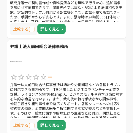
顧問弁護士が契約書作成や資料提供などを無料で行うため、追加請求
を気にせず依頼できます。同事務所では電話・FAXによる法律相談を実
施。定型的なトラブル対応から訴訟提起まで、面談不要で相談できる
ため、手間がかからず安心です。また、緊急時は24時間365日体制で
対応します。平日に仕事で忙しい場合は、土日祝日に相談することも
可能。夜間や早朝に発生した突然のトラブルも気軽に相談できます。
比較する
詳しく見る
なるべくコストをかけずに顧問契約を結びたい方、緊急時に連絡しや
すい顧問弁護士を探している方におすすめです。
弁護士法人前田総合法律事務所
--
弁護士法人前田総合法律事務所は訴訟や労働問題などの各種トラブル
に対応できる事務所です。ITを利用したビジネスやベンチャー企業を
支援。ライセンス契約やM&amp;A、ビジネスモデルや資本政策に対す
る法的な助言を行います。また、裁判後の執行手続きから調停事件、
仲裁手続きや審判事件まで幅広くサポート。各種クレームへの対応や
契約書の修正、企業間の紛争全般に関する相談や交渉などを支援しま
す。そのほか、残業代請求や解雇無効の主張などに対応。問題社員と
交渉し、労働問題を適切に解決します。建物建設に伴う近隣との騒
音・日照トラブルへの助言や交渉も可能。顧問弁護士に関する相談は
比較する
詳しく見る
無料なので、様々なトラブルを抱えて困っている方は気軽に問い合わ
せてみましょう。