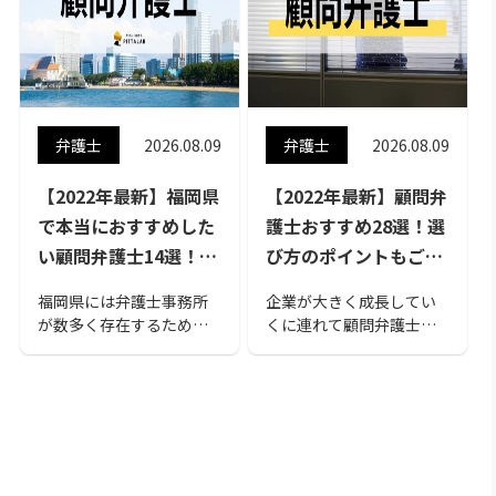
弁護士
2026.08.09
弁護士
2026.08.09
【2022年最新】福岡県
【2022年最新】顧問弁
で本当におすすめした
護士おすすめ28選！選
い顧問弁護士14選！選
び方のポイントもご紹
び方のポイントも解説
介！
福岡県には弁護士事務所
企業が大きく成長してい
が数多く存在するため、
くに連れて顧問弁護士を
どこに依頼すべきか迷い
つけることは必要不可欠
がちです。ここでは福岡
になってきます。今回
県でおすすめの顧問弁護
は、着手金の有無や契約
士を紹介するので、事務
書作成可否など様々な比
所探しに困ったときの参
較項目をもとに、厳選し
考にしてみてください。
た顧問弁護士すすめ28選
をご紹介いたします。ぜ