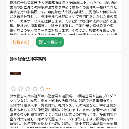
協和綜合法律事務所大阪事務所は設立後60年以上にわたり、国内訴訟
業務や訴訟外での紛争解決業務を中心に数多くの案件を手掛けてきた
実績を持つ事務所です。知的財産法や独占禁止法、労働法や租税法な
どを得意分野とし、多種多様な分野において専門性を活かした質の高
いリーガルサービスを提供します。同事務所は各国の法律事務所と連
携。現地の法律事務所に弁護士を派遣し、日系企業の海外投資や海外
取引などの様々なニーズに対応します。そのほか、複数の弁護士が組
織的に対応できる体制を完備。国内・海外の弁護士ネットワークを活
かして、迅速に案件を処理します。海外ビジネスに取り組んでいる方
比較する
詳しく見る
や、スピーディーな対応を求めている方におすすめです。
鈴木総合法律事務所
--
鈴木総合法律事務所は不動産業や建設業、IT関連企業や芸能プロダク
ションなど、幅広い業界・業種の法律相談に対応できる事務所です。
契約の締結や人事・労務対策、社内システムの構築など、中小企業が
抱えるあらゆる法律問題に適切に対処します。また、弁護士だけで解
決するのが困難な案件については他士業との連携も可能。多面的で万
全な対策を施し、様々な問題をスムーズに解決します。顧問契約の締
結後は、休日夜間を問わず迅速に対応。弁護士直通の電話番号を依頼
者に伝え、24時間年中無休で中小企業をバックアップします。事務所