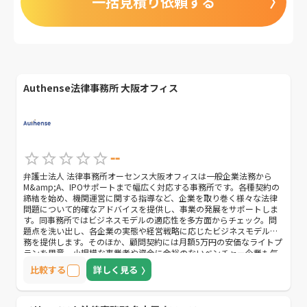
一括見積り依頼する
Authense法律事務所 大阪オフィス
--
弁護士法人 法律事務所オーセンス大阪オフィスは一般企業法務から
M&amp;A、IPOサポートまで幅広く対応する事務所です。各種契約の
締結を始め、機関運営に関する指導など、企業を取り巻く様々な法律
問題について的確なアドバイスを提供し、事業の発展をサポートしま
す。同事務所ではビジネスモデルの適応性を多方面からチェック。問
題点を洗い出し、各企業の実態や経営戦略に応じたビジネスモデル法
務を提供します。そのほか、顧問契約には月額5万円の安価なライトプ
ランを用意。小規模な事業者や資金に余裕のないベンチャー企業も気
軽に利用できます。メールや電話で無料相談を受け付けているので、
比較する
詳しく見る
顧問契約などについて何かわからないことがあれば、気軽に相談して
みましょう。