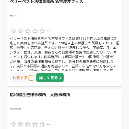
ベリーベスト法律事務所 名古屋オフィス
--
ベリーベスト法律事務所名古屋オフィスは累計70万件以上の相談に対
応した実績を持つ事務所です。220名以上の弁護士が所属しており、幅
広い分野に対応可能。全国の弁護士と連携しながら、不動産、IT、エ
ンタメ、飲食、流通、製造などの各業種の商習慣に適したリーガルサ
ービスを提供します。同事務所には米国弁護士や中国律師（弁護士）
が所属。海外の法律事務所と協力し、各分野の国際法務に対応しま
す。英語と中国語の通訳も可能なので、言語に自信がない方も安心で
す。また、弁理士や社労士、司法書士などの専門家と連携して対応。
各案件に合う専門家を提案し、ワンストップサービスを提供します。
比較する
詳しく見る
海外進出を考えている方や、各専門家による幅広いサポートを望む方
におすすめです。
協和綜合法律事務所 大阪事務所
--