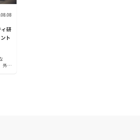
.08.08
ティ研
イント
な
。外部
を導
アップ
会社