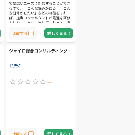
で幅広いニーズに対応することができ
るので、「こんな悩みがある」「こん
な研修がしたい」などの相談をすれ
ば、担当コンサルタントが最適な研修
方法を共に見つけ出してくれます！そ
して、大きな特徴と言えるのが、出版
社ならではのサービスで、書籍の著者
比較する
詳しく見る
を中心とした講師をコーディネートし
てもらえる事でしょう！40年以上にわ
たって、ビジネス書を中心に、幅広い
ジャイロ総合コンサルティング株式会社
ジャンルの書籍を出版しており、実績
から見ても、安心して研修を任せるこ
とができるでしょう。
--
比較する
詳しく見る