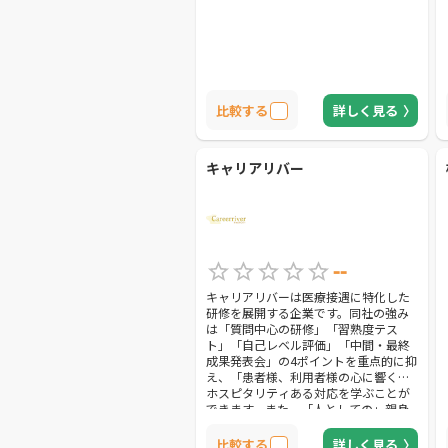
比較する
詳しく見る
キャリアリバー
--
キャリアリバーは医療接遇に特化した
研修を展開する企業です。同社の強み
は「質問中心の研修」「習熟度テス
ト」「自己レベル評価」「中間・最終
成果発表会」の4ポイントを重点的に抑
え、「患者様、利用者様の心に響く」
ホスピタリティある対応を学ぶことが
できます。また、「人としての」親身
な対応力はもちろんのこと、職員にや
りがいと誇りをもたらすことも期待で
比較する
詳しく見る