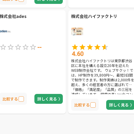
の一つです。
株式会社ades
株式会社ハイファクトリ
--
4.60
株式会社ハイファクトリは東京都渋谷
区に本社を構える設立20年を迎えた
WEB制作会社です。 ウェブサクッ！で
は、HP制作を39,800円～、最短3日間
で制作できます。制作実績は2,000件
超え、多くの経営者の方に選ばれて
「価格」「満足度」「品質」の三冠を
達成しています。 精度の高いwebコン
比較する
詳しく見る
サルタントのヒアリングを通しターゲ
ット選定からデザイン・HPの内容まで
比較する
詳しく見る
を一緒に考えていくサポート体勢も魅
力の1つです。目的に合わせて1人1人
あったご提案をしてまいります。 サイ
ト制作実績は多岐にわたるためコーポ
レートサイト・採用サイト・製品紹介
サイト（BtoB向け、BtoC向け）・個