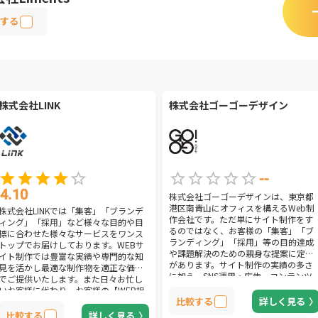
する
株式会社LINK
株式会社ゴーゴーデザイン
--
4.10
株式会社ゴーゴーデザインは、東京都
港区南青山にオフィスを構えるWeb制
株式会社LINKでは「集客」「ブランデ
作会社です。ただ単にサイト制作をす
ィング」「採用」など様々な目的や目
るのではなく、お客様の「集客」「ブ
標に合わせた様々なサービスをワンス
ランディング」「採用」等の目的達成
トップでお届けしております。WEBサ
や課題解決のための親身な提案に定評
イト制作では豊富な実績や専門的な知
があります。サイト制作の実績の多さ
見を活かし最適な制作物を適正な価格
に加え、SNS運用・広告、コンテンツ
でご提供いたします。また日々お忙し
マーケティング、ロゴデザイン、紙媒
いお客様に代わり、お客様の【WEB担
体のデザイン、動画制作等幅広いトー
比較する
詳しく見る
当】として手厚いサポートをご提供さ
タル提案をしてくれるのも大きな魅力
せていただきます！
比較する
詳しく見る