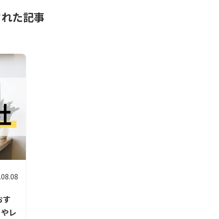
された記事
.08.08
おす
トやレ