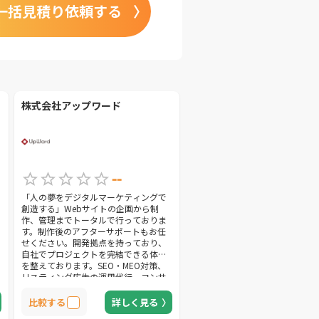
一括見積り依頼する
株式会社アップワード
--
「人の夢をデジタルマーケティングで
創造する」Webサイトの企画から制
作、管理までトータルで行っておりま
す。制作後のアフターサポートもお任
せください。開発拠点を持っており、
自社でプロジェクトを完結できる体制
を整えております。SEO・MEO対策、
リスティング広告の運用代行、コンサ
ルティング、パンフレット・名刺など
のDTPデザインまで、幅広いサービス
比較する
詳しく見る
をご提供いたします。