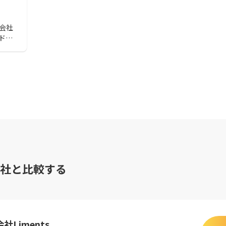
作会社
ドの
、
いま
ザイン
い。
社と比較する
社Liments