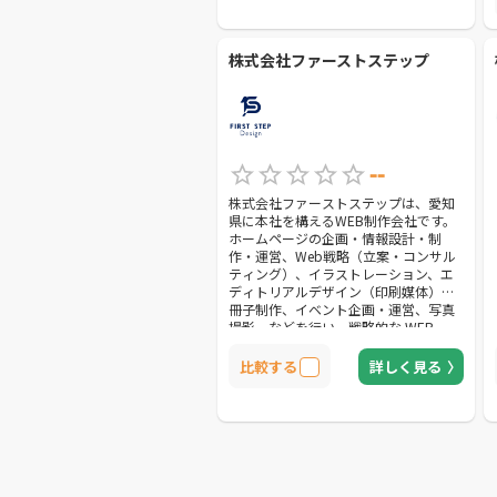
株式会社ファーストステップ
--
株式会社ファーストステップは、愛知
県に本社を構えるWEB制作会社です。
ホームページの企画・情報設計・制
作・運営、Web戦略（立案・コンサル
ティング）、イラストレーション、エ
ディトリアルデザイン（印刷媒体）、
冊子制作、イベント企画・運営、写真
撮影、などを行い、戦略的な WEB
&amp; グラフィックデザインから、メ
ンテナンス・更新のお手伝いまでトー
比較する
詳しく見る
タルにサポートします。 お客様が求め
る成果や、目的を明確にすることを心
がけた制作を行うため、入念なヒアリ
ングと市場リサーチを行います。 具体
的なイメージも、抽象的なイメージで
も、なんでもお聞かせください。 お客
様のご回答に合わせて最適なご提案を