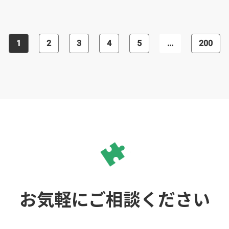
サイトまで幅広く対応可能です。 サイ
ト開設後はリスティング広告運用、リ
ニューアルやHPの内容更新の相談、集
客方法の相談といったお困りごとへの
サポートも充実しております。 「初め
1
2
3
4
5
...
200
ての制作で不安が多い」「制作のフォ
ローをしてほしい」方にもおすすめで
す。
お気軽にご相談ください