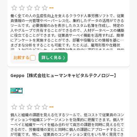
--
働く全ての人の生産性向上を支えるクラウド人事労務ソフトで、従業
員情報の一元管理やペーパーレス化、集約したデータの活用ができる
ツールです。必要情報のみを表示したカスタム名簿を作成し、特定の
人やグループで共有することができるので、人材データベースの構築
に役立てることができます。従業員サーベイ機能を活用すれば、簡単
にアンケートを実施することができ、部署や役職などの情報を基にさ
まざまな分析をすることも可能です。たとえば、雇用形態や在籍状
況、入社日などアンケートの調査対象を自由に選択できるので、目的
に沿った活用が実現するでしょう。シンプルな操作性で多角的な調査
比較する
詳しく見る
に取り組みたい企業は、導入を検討してみてはいかがでしょうか。
Geppo【株式会社ヒューマンキャピタルテクノロジー】
--
個人と組織の課題を見える化するツールで、低コストで従業員のコン
ディションや組織エンゲージメントを効果的に把握できます。個人サ
ーベイと組織サーベイを組み合わせて両方の課題を同時に見える化で
きるので、労働環境の変化と同時に個人の課題にアプローチすること
が可能です。特に、従業員のコンディション変化をいち早く発見でき