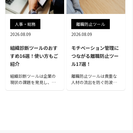
人事・総務
離職防止ツール
2026.08.09
2026.08.09
組織診断ツールのおす
モチベーション管理に
すめ16選！使い方もご
つながる離職防止ツー
紹介
ル17選！
組織診断ツールは企業の
離職防止ツールは貴重な
現状の課題を発見し、理
人材の流出を防ぐ防波
想の組織をつくるための
堤。離職者の多い職場の
ツールです。本記事で
問題を改善しつつ、社員
は、組織診断ツールの使
の離職率をおさえてくれ
うためのコツや選ぶポイ
るおすすめ離職防止ツー
ント、おすすめのツール
ル17選を10のチェックポ
を紹介します。この記事
イントとともに解説しま
を読んで、自社にマッチ
す。
するツールを導入して理