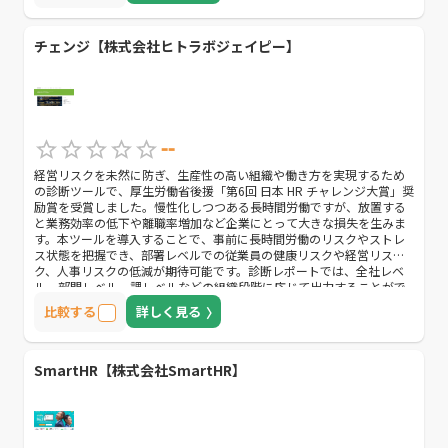
チェンジ【株式会社ヒトラボジェイピー】
--
経営リスクを未然に防ぎ、生産性の高い組織や働き方を実現するため
の診断ツールで、厚生労働省後援「第6回 日本 HR チャレンジ大賞」奨
励賞を受賞しました。慢性化しつつある長時間労働ですが、放置する
と業務効率の低下や離職率増加など企業にとって大きな損失を生みま
す。本ツールを導入することで、事前に長時間労働のリスクやストレ
ス状態を把握でき、部署レベルでの従業員の健康リスクや経営リス
ク、人事リスクの低減が期待可能です。診断レポートでは、全社レベ
ル、部門レベル、課レベルなどの組織段階に応じて出力することがで
き、残業が多くなりがちな現場レベルで分析することもできます。労
比較する
詳しく見る
働環境の整備が組織力の改善につながるので、現場がどのような状況
になっているのか見える化したい企業は、導入してみましょう。
SmartHR【株式会社SmartHR】