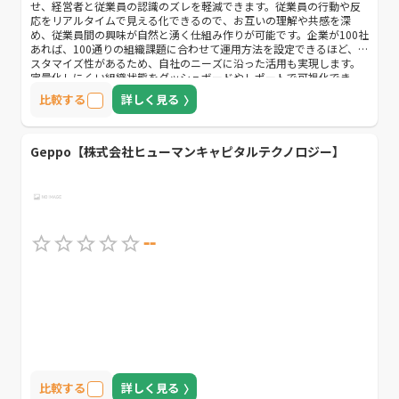
せ、経営者と従業員の認識のズレを軽減できます。従業員の行動や反
応をリアルタイムで見える化できるので、お互いの理解や共感を深
め、従業員間の興味が自然と湧く仕組み作りが可能です。企業が100社
あれば、100通りの組織課題に合わせて運用方法を設定できるほど、カ
スタマイズ性があるため、自社のニーズに沿った活用も実現します。
定量化しにくい組織状態をダッシュボードやレポートで可視化でき、
専任のカスタマーサクセス担当が企業の現状に対してツールの使い方
比較する
詳しく見る
や社内制度の浸透までサポートしてくれるので、初めてシステムを導
入する方でも安心して利用することが可能です。
Geppo【株式会社ヒューマンキャピタルテクノロジー】
--
比較する
詳しく見る