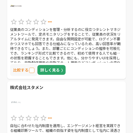
--
従業員のコンディションを管理・分析するのに役立つタレントマネジ
メントツールで、定点モニタリングをすることで、従業員の状況をリ
アルタイムに発見できます。自由な質問設定が可能で、ログイン不要
かつスマホでも回答できる仕組みになっているため、高い回答率が期
待できるでしょう。また、部署ごとにコンディションの推移を可視化
でき、ランキング形式で比較できるので、初めて使用する人でも組織
の状態を把握することもできます。他にも、分かりやすいUIを採用し
ており、自動配信機能や自動アラート機能などコンディションの変化
にも瞬時に把握できる点もおすすめポイントです。従業員のコンディ
比較する
詳しく見る
ション管理に必要な機能が全て揃ったオールインワンサービスになっ
ているので、従業員情報を一元管理し、業務効率の向上に努めたい企
業に推奨します。
株式会社スタメン
--
自社に合わせた社内制度を運用し、エンゲージメント経営を実践でき
る組織診断ツールで、組織の目指す姿を社内制度として社内に浸透さ