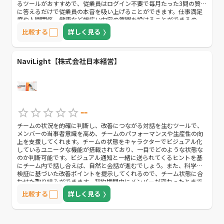
るツールがおすすめで、従業員はログイン不要で毎月たった3問の質問
に答えるだけで従業員の本音を吸い上げることができます。仕事満足
度や人間関係、健康など幅広い内容の質問を設けることができるの
で、欲しい情報を集めましょう。分かりやすいレポートフォーマット
比較する
詳しく見る
や豊富なサポート体制が整っているので、初めて起業した方やパソコ
ンに疎い方におすすめです。
NaviLight【株式会社日本経営】
--
チームの状況を的確に判断し、改善につながる対話を生むツールで、
メンバーの当事者意識を高め、チームのパフォーマンスや生産性の向
上を支援してくれます。チームの状態をキャラクターでビジュアル化
しているユニークな機能が搭載されており、一目でどのような状態な
のか判断可能です。ビジュアル通知と一緒に送られてくるヒントを基
にチーム内で話し合えば、自然と会話が進むでしょう。また、科学的
検証に基づいた改善ポイントを提示してくれるので、チーム状態に合
わせた取り組みができます。契約期間中にメンバーが変わったときで
も、そのつど更新すれば継続して実施でき、サポートセンターに連絡
比較する
詳しく見る
すれば人数を増やすことも可能です。チームのムードを改善したい企
業やチーム力を向上させたい企業におすすめなので、無料トライアル
で自社との相性を確かめてみてください。