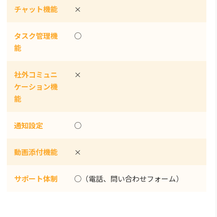
チャット機能
×
タスク管理機
○
能
社外コミュニ
×
ケーション機
能
通知設定
○
動画添付機能
×
サポート体制
○（電話、問い合わせフォーム）