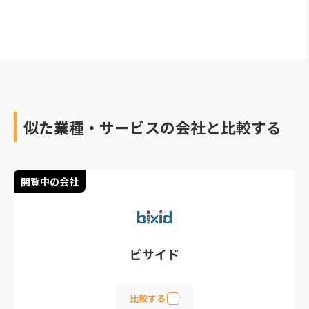
合った予算管理システム
かどうかは一度問い合わ
せを行ってみましょう。
正しく予実管理を行い、
事業推進に集中できるよ
う、慎重に選定してくだ
さいね。
似た業種・サービスの会社と比較する
閲覧中の会社
ビサイド
比較する