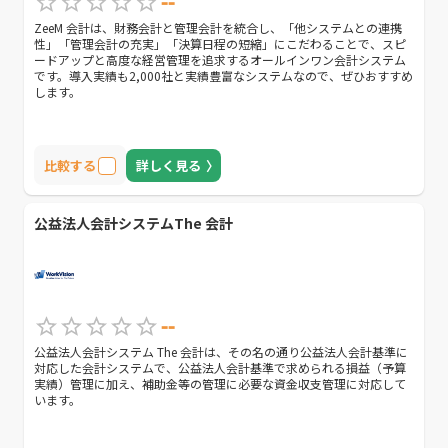
--
ZeeM 会計は、財務会計と管理会計を統合し、「他システムとの連携
性」「管理会計の充実」「決算日程の短縮」にこだわることで、スピ
ードアップと高度な経営管理を追求するオールインワン会計システム
です。導入実績も2,000社と実績豊富なシステムなので、ぜひおすすめ
します。
比較する
詳しく見る
公益法人会計システムThe 会計
--
公益法人会計システム The 会計は、その名の通り公益法人会計基準に
対応した会計システムで、公益法人会計基準で求められる損益（予算
実績）管理に加え、補助金等の管理に必要な資金収支管理に対応して
います。