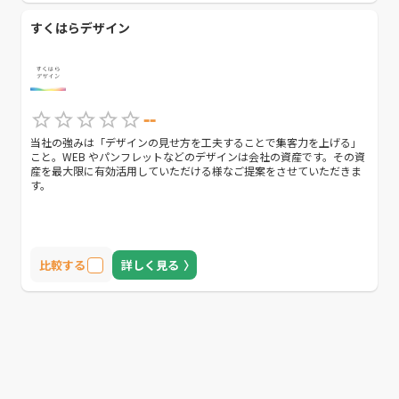
ポートも充実しております。 「初めての制作で不安が多い」「制作の
フォローをしてほしい」方にもおすすめです。
すくはらデザイン
--
当社の強みは「デザインの見せ方を工夫することで集客力を上げる」
こと。WEB やパンフレットなどのデザインは会社の資産です。その資
産を最大限に有効活用していただける様なご提案をさせていただきま
す。
比較する
詳しく見る