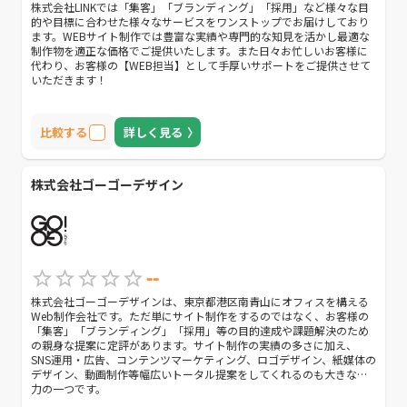
株式会社LINKでは「集客」「ブランディング」「採用」など様々な目
的や目標に合わせた様々なサービスをワンストップでお届けしており
ます。WEBサイト制作では豊富な実績や専門的な知見を活かし最適な
制作物を適正な価格でご提供いたします。また日々お忙しいお客様に
代わり、お客様の【WEB担当】として手厚いサポートをご提供させて
いただきます！
比較する
詳しく見る
株式会社ゴーゴーデザイン
--
株式会社ゴーゴーデザインは、東京都港区南青山にオフィスを構える
Web制作会社です。ただ単にサイト制作をするのではなく、お客様の
「集客」「ブランディング」「採用」等の目的達成や課題解決のため
の親身な提案に定評があります。サイト制作の実績の多さに加え、
SNS運用・広告、コンテンツマーケティング、ロゴデザイン、紙媒体の
デザイン、動画制作等幅広いトータル提案をしてくれるのも大きな魅
力の一つです。