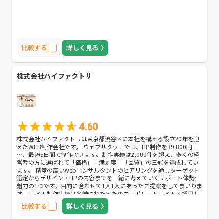
比較する
詳しく見る
株式会社ハイファクトリ
4.60
株式会社ハイファクトリは東京都渋谷区に本社を構える設立20年を迎
えたWEB制作会社です。 ウェブサクッ！では、HP制作を39,800円
～、最短3日間で制作できます。制作実績は2,000件を超え、多くの経
営者の方に選ばれて「価格」「満足度」「品質」の三冠を達成してい
ます。 精度の高いwebコンサルタントのヒアリングを通しターゲット
選定からデザイン・HPの内容までを一緒に考えていくサポート体勢も
魅力の1つです。目的に合わせて1人1人にあったご提案をしてまいりま
す。 サイト制作実績は多岐にわたるためコーポレートサイト・採用サ
イト・製品紹介サイト（BtoB向け、BtoC向け）・個人サイトまで幅広
比較する
詳しく見る
く対応可能です。 サイト開設後はリスティング広告運用、リニューア
ルやHPの内容更新の相談、集客方法の相談といったお困りごとへのサ