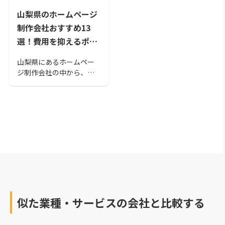
山梨県のホームページ
制作会社おすすめ13
選！費用を抑えるポイ
ントも紹介
山梨県にあるホームペー
ジ制作会社の中から、お
すすめの会社をまとめま
した。 「どの会社が良い
かわからない」「比較し
て決めたい」という方も
いらっしゃるのではない
でしょうか。 ホームペー
ジ制作を検討している方
は、ぜひ参考にしてくだ
さい。
似た業種・サービスの会社と比較する