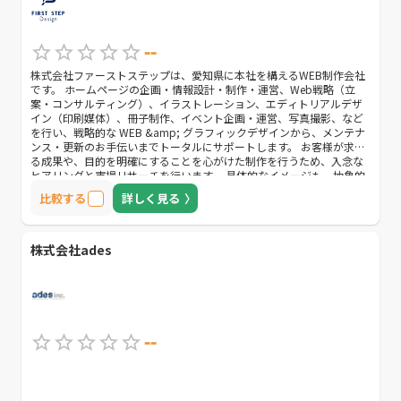
--
株式会社ファーストステップは、愛知県に本社を構えるWEB制作会社
です。 ホームページの企画・情報設計・制作・運営、Web戦略（立
案・コンサルティング）、イラストレーション、エディトリアルデザ
イン（印刷媒体）、冊子制作、イベント企画・運営、写真撮影、など
を行い、戦略的な WEB &amp; グラフィックデザインから、メンテナ
ンス・更新のお手伝いまでトータルにサポートします。 お客様が求め
る成果や、目的を明確にすることを心がけた制作を行うため、入念な
ヒアリングと市場リサーチを行います。 具体的なイメージも、抽象的
なイメージでも、なんでもお聞かせください。 お客様のご回答に合わ
比較する
詳しく見る
せて最適なご提案をさせていただきます。
株式会社ades
--