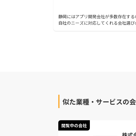
静岡にはアプリ開発会社が多数存在する
自社のニーズに対応してくれる会社選び
要です。本記事では、静岡のおすすめの
開発会社をピックアップして紹介します
でアプリ開発を検討中の方は、この記事
んで失敗しないようにしましょう。
似た業種・サービスの会
閲覧中の会社
株式