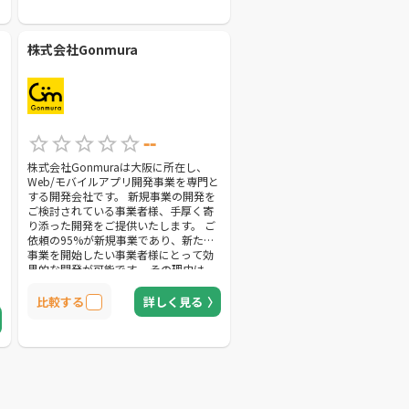
株式会社Gonmura
--
株式会社Gonmuraは大阪に所在し、
Web/モバイルアプリ開発事業を専門と
する開発会社です。 新規事業の開発を
ご検討されている事業者様、手厚く寄
り添った開発をご提供いたします。 ご
依頼の95%が新規事業であり、新たに
事業を開始したい事業者様にとって効
果的な開発が可能です。 その理由は、
弊社が受託開発だけでなく、自社アプ
リも開発・運用しているためそのノウ
比較する
詳しく見る
ハウを設計・デザイン・開発に活用で
きるからです。 また明確な料金体系の
ため、初めて開発を始めたい方も安心
してご依頼いただけます。 弊社の開発
の特徴は、「期間・費用面のコストカ
ット」「的確で迅速なフィードバッ
ク」「事業経験者によるデザインと開