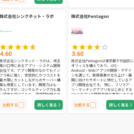
株式会社シンクネット・ラボ
株式会社Pentagon
4.60
3.60
株式会社シンクネット・ラボは、埼玉
株式会社Pentagonは東京都千代田区に
県川口市にあるアプリ・システム開発
オフィスを構えており、iOS・
会社です。アプリ開発のなかでもイン
Android・Webアプリの開発・デザイ
フラ系に強く、安定的にかつコストを
ンを通じて、新規事業の立ち上げ・展
最大限にカットしながらのサーバー構
開に向けたサポートに特化しているア
築も得意としています。開発力はもち
プリ開発会社です。 特に、フリマアプ
ろんですが、コンサルティング力も高
リ・マッチングアプリをはじめとする
い評価を受けており、運用開始時のサ
CtoCアプリの開発実績が豊富にありま
ポートの手厚さからプロジェクトの成
す。 開発といった技術的な部分だけで
功に導いてくれることでしょう。依頼
はなく、UX(ユーザー体験)・UI(ユーザ
比較する
詳しく見る
比較する
詳しく見る
者の理想をしっかりとヒアリングした
ーインターフェース)デザインなどの感
うえで、確実に思い描いた理想や戦略
覚的な部分までサポートしており、
を実現できるようにコンサルティング
「使いやすく、美しい」アプリ開発を
してくれます。インフラ系、業務アプ
実現して貰えます。 Swift、Kotlinなど
リについて効果を持続させながらも失
を活用したiOSアプリ・Androidアプリ
敗したくない、かつ安価に抑えたいと
開発はもちろん、React NativeやFlutter