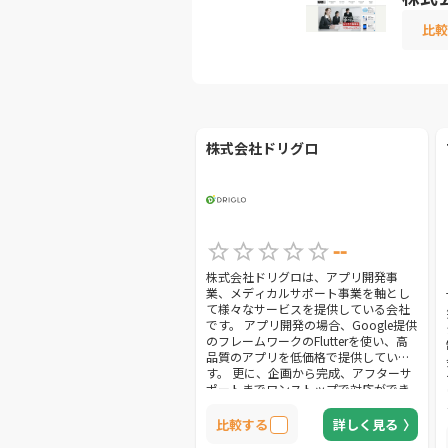
比較
株式会社ドリグロ
--
株式会社ドリグロは、アプリ開発事
業、メディカルサポート事業を軸とし
て様々なサービスを提供している会社
です。 アプリ開発の場合、Google提供
のフレームワークのFlutterを使い、高
品質のアプリを低価格で提供していま
す。 更に、企画から完成、アフターサ
ポートまでワンストップで対応ができ
るという強みがあります。 アプリ開発
以外にも、ホームページ・LPの制作も
比較する
詳しく見る
対応して貰える、ITの領域で幅広くサ