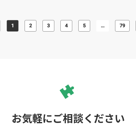
いう方におすすめです。
などを駆使したハイブリッド開発も対
応しています。加えて、Ruby on Rails
を用いて、アプリを運用することに必
要な管理画面の作成、及びデザインに
も対応してくれます。 また、AWS(ア
1
2
3
4
5
...
79
ゾン ウェブ サービス)などのクラウド
サービスを利用した開発も行っていま
すので、開発のお仕事をご依頼する会
社様の多様なニーズに対応して貰えま
す。 様々なプログラミング言語を用い
た開発力、使いやすくて美しい構造・
レイアウトなどを実現できるデザイン
力を兼備しているアプリ開発会社を探
している会社様におすすめです。
お気軽にご相談ください