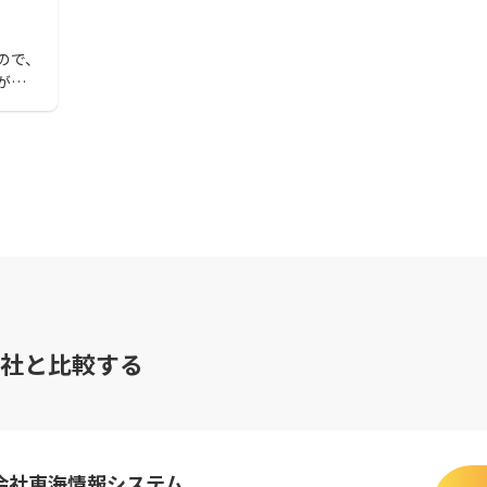
ので、
が重
アプリ
。静岡
を読
社と比較する
会社東海情報システム