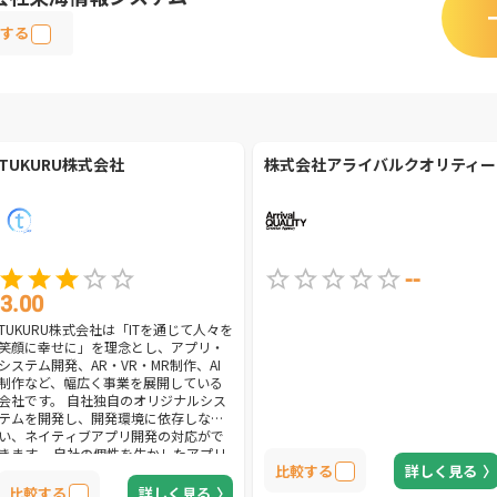
する
TUKURU株式会社
株式会社アライバルクオリティー
--
3.00
TUKURU株式会社は「ITを通じて人々を
笑顔に幸せに」を理念とし、アプリ・
システム開発、AR・VR・MR制作、AI
制作など、幅広く事業を展開している
会社です。 自社独自のオリジナルシス
テムを開発し、開発環境に依存しな
い、ネイティブアプリ開発の対応がで
きます。 自社の個性を生かしたアプリ
比較する
詳しく見る
開発の案件を依頼しようとする会社様
には最適な会社です。
比較する
詳しく見る