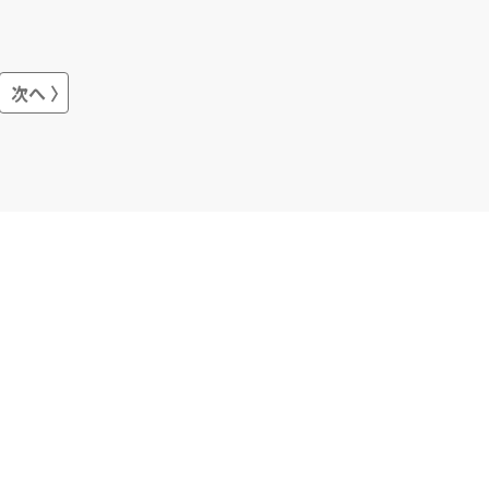
発」になります。 数少ないFlutterとい
うフレームワークを用いてアプリを制
作できる会社であり、スピード感を持
ってプロジェクトを開始されたいお客
様にご好評をいただいております。
マ
次へ