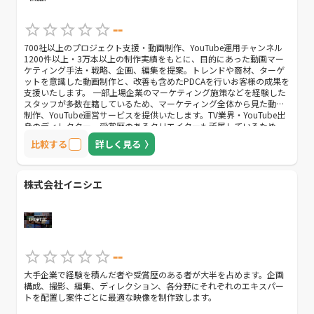
--
700社以上のプロジェクト支援・動画制作、YouTube運用チャンネル
1200件以上・3万本以上の制作実績をもとに、目的にあった動画マー
ケティング手法・戦略、企画、編集を提案。トレンドや商材、ターゲ
ットを意識した動画制作と、改善も含めたPDCAを行いお客様の成果を
支援いたします。 一部上場企業のマーケティング施策などを経験した
スタッフが多数在籍しているため、マーケティング全体から見た動画
制作、YouTube運営サービスを提供いたします。TV業界・YouTube出
身のディレクター、受賞歴のあるクリエイターも所属しているため、
様々なジャンルの企画立案・高品質でコストパフォーマンスのよいサ
比較する
詳しく見る
ービス提供が可能です。
株式会社イニシエ
--
大手企業で経験を積んだ者や受賞歴のある者が大半を占めます。企画
構成、撮影、編集、ディレクション、各分野にそれぞれのエキスパー
トを配置し案件ごとに最適な映像を制作致します。