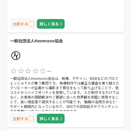
比較する
詳しく見る
一般社団法人Honmono協会
--
一般社団法人Honmono協会は、映像、デザイン、WEBなどのプロフ
ェッショナルが集う集団です。 映像制作では厳正な審査を乗り越えた
クリエーターが企画から撮影まで責任をもって創り上げることで、低
コストかつハイクオリティを実現しています。 ただ制作するだけでは
なく、お客様の課題解決やご要望に合った世界観を完璧に実現するこ
とで、高い満足度で提供することが可能です。 動画の活用方法なども
サポート範囲内となっているので、SNSでの認知拡大やブランディン
グを視野にいれている方にもおすすめです。
比較する
詳しく見る