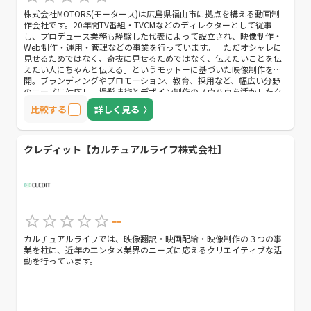
株式会社MOTORS(モータース)は広島県福山市に拠点を構える動画制
作会社です。20年間TV番組・TVCMなどのディレクターとして従事
し、プロデュース業務も経験した代表によって設立され、映像制作・
Web制作・運用・管理などの事業を行っています。「ただオシャレに
見せるためではなく、奇抜に見せるためではなく、伝えたいことを伝
えたい人にちゃんと伝える」というモットーに基づいた映像制作を展
開。ブランディングやプロモーション、教育、採用など、幅広い分野
のニーズに対応し、撮影技術とデザイン制作のノウハウを活かしたク
オリティーの高いオリジナルコンテンツを提案しています。優れた技
比較する
詳しく見る
術力と企画力を持ちながらも常にクライアント目線に立つことを忘れ
ず、予算や納期に柔軟に対応してくれる点も魅力のひとつです。ま
た、障がいのある子ども達に「働く障がい者」の動画を見せることで
就労や自立を促す動画Webサービス「障⇔障継承プログラム」を独自
クレディット【カルチュアルライフ株式会社】
に運営しており、Web制作や運用などにも精通しています。
--
カルチュアルライフでは、映像翻訳・映画配給・映像制作の３つの事
業を柱に、近年のエンタメ業界のニーズに応えるクリエイティブな活
動を行っています。