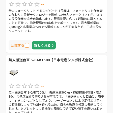
--
無人フォークリフト ハミングバード 1号機は、フォークリフト作業者
の代わりに最新テクノロジーを搭載した無人フォークリフトが、従来
の荷役作業を完全自動化します。現場状況に応じて段階的に導入する
ことも可能で、物流現場の効率化をサポートします。最大積載量は
2,000kgと高重量なものでも積載することが可能なため、工場で役立
つロボットです。
比較する
詳しく見る
無人搬送台車 S-CART500【日本電産シンポ株式会社】
--
無人搬送台車 S-CART500は、搬送重量500kg・連続稼働4時間・高さ
30cmの低床設計で潜り込みが可能です。「搬送をもっと自由に、簡単
に！」をコンセプトにしており、レーザーセンサにより走行エリア内
の特徴物によって地図を作れるため、自らの軌道を修正し搬送してく
れます。タブレットによる操作も簡単にできて使い勝手の良いロボッ
トになっています。