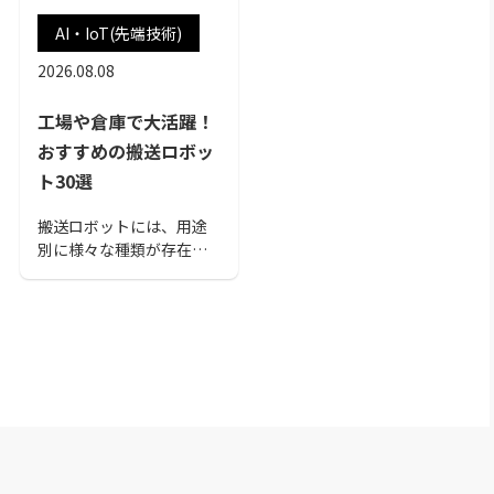
AI・IoT(先端技術)
2026.08.08
工場や倉庫で大活躍！
おすすめの搬送ロボッ
ト30選
搬送ロボットには、用途
別に様々な種類が存在し
ます。この記事では、可
搬、積載タイプなどを含
めた30選紹介しているの
で、ぜひご覧ください。