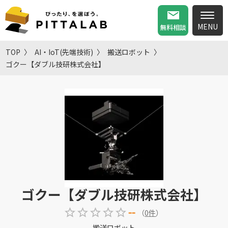
無料相談
TOP
AI・IoT(先端技術)
搬送ロボット
ゴクー【ダブル技研株式会社】
ゴクー【ダブル技研株式会社】
--
（
0
件
）
搬送ロボット