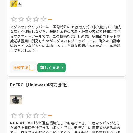
--
マグネットグリッパーは、国際特許のNS反転方式の永久磁石で、強力
な磁力を発揮しながら、搬送対象物の吸着・脱着が容易で迅速にでき
るマグネットツールです。この技術を応用し産業用多関節ロボットや
搬送装置用に開発したのがマグネットグリッパーです。海外の自動車
製造ラインなど多くの実績もあり、豊富な種類があるため、一度確認
してみましょう。
比較する
詳しく見る
ReFRO【Haloworld株式会社】
--
ReFROは、WiFiなど通信環境無しでも走行でき、一度マッピングをし
た経路を自律走行できるロボットです。走行途中に障害物がある場合
でも、自らで方向転換をし避けてくれ、元の経路に戻る高機能なロボ