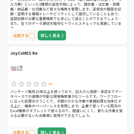
入力等）といった3種類の送信手段によって、請求書・注文書・見積
書・納品書・仕切書など様々な帳票を管理します。送受信の履歴を記
録・証明する情報トレーサビリティとして提供していることもあり、
証跡記録が必要な重要帳票でも安心して送ることができるでしょう。
また、全てのデータ通信を暗号化＋ウィルスチェックも実施していま
す。
比較する
詳しく見る
JoyCoMES Re
--
パッケージ販売20年以上を誇っており、記入から登録・承認までデー
タベースでの連携が可能な現場帳票電子化ツールです。ワークフロー
に沿った処理を行うことで、手間がかかる作業や事務処理を効率化す
る上に、帳票のペーパーレスを実現します。企業で使っている既存の
Excel帳票がタブレットで使えるので、間違いにくく、新たな作業を覚
える必要がないため簡単に使用ができるでしょう。
比較する
詳しく見る