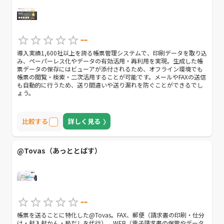
--
導入実績1,600社以上を誇る帳票管理システムで、印刷データを取り込
み、ペーパーレス化やデータの有効活用・再利用を実現。生成した帳
票データの保存にはビューアが添付されるため、オフライン環境でも
帳票の閲覧・検索・二次活用することが可能です。メールやFAXの送信
も自動的に行うため、送り間違いや送り漏れを防ぐことができるでし
ょう。
比較する
詳しく見る
@Tovas（あっととばす）
--
帳票を送ることに特化した@Tovas。FAX、郵便（請求書の印刷・仕分
け・封入封かん・局だしを代行）、WEB（電子請求書の保管やデータ