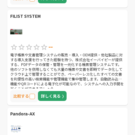
FILIST SYSTEM
--
電子帳票や文書管理システムの販売・導入・OEM提供・他社製品に対
する導入支援を行ってきた経験を持つ、株式会社イーバイピーが提供
する、PDFデータの保管・管理を一元化する帳票管理システムです。
他のソフトを併用しなくても大量の帳票や文書を即時でデータ化して
クラウド上で管理することができ、ペーパーレス化したすべての文書
を利便性の高い検索機能や管理機能で集中管理します。自動読み込み
機能やQRコードによる電子化が可能なので、システムへの入力手間を
省くことができるでしょう。
比較する
詳しく見る
Pandora-AX