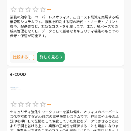
--
業務の効率化、ペーパーレスオフィス、出力コスト削減を実現する帳
票管理システムです。帳票を印刷する際の紙代・トナー費・プリント
費や、配送費など、無駄なコストを削減します。また、紙ベースでの
帳票管理をなくし、データとして厳格なセキュリティ機能のもとでの
保守・保管が可能です。
比較する
詳しく見る
e-COOD
--
セキュリティ強化やワークフローを兼ね備え、オフィスのペーパーレ
ス化を推進するWeb対応の電子帳票システムです。担当者や上長の承
認印を押印して証跡として保管していた業務をデータ化させることに
より手間を省ける上に、業務の正当性を確保することも可能になりま
す。帳票を出力する手間やコストの削減をはかりたい企業やセキュリ