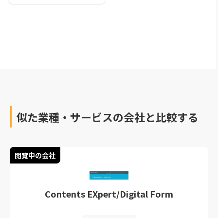
かかるコストや手間を削
減する上でカギとなる帳
票管理システム。この記
事では、帳票管理システ
ムを導入・利用するメリ
ットや選び方、おすすめ
30選をご紹介していきま
す。
似た業種・サービスの会社と比較する
閲覧中の会社
Contents EXpert/Digital Form