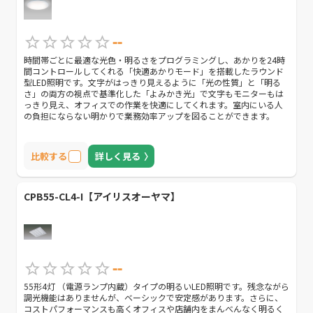
--
時間帯ごとに最適な光色・明るさをプログラミングし、あかりを24時
間コントロールしてくれる「快適あかりモード」を搭載したラウンド
型LED照明です。文字がはっきり見えるように「光の性質」と「明る
さ」の両方の視点で基準化した「よみかき光」で文字もモニターもは
っきり見え、オフィスでの作業を快適にしてくれます。室内にいる人
の負担にならない明かりで業務効率アップを図ることができます。
比較する
詳しく見る
CPB55-CL4-I【アイリスオーヤマ】
--
55形4灯 （電源ランプ内蔵）タイプの明るいLED照明です。残念ながら
調光機能はありませんが、ベーシックで安定感があります。さらに、
コストパフォーマンスも高くオフィスや店舗内をまんべんなく明るく