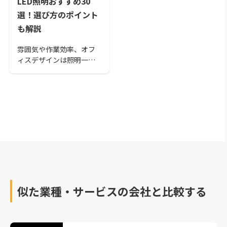
LED照明おすすめ30
選！選び方のポイント
も解説
雰囲気や作業効率、オフ
ィスデザインは照明一つ
で劇的に早変わり。長持
ちかつコスパ◎、そして
目に優しく社員の集中力
も高めてくれるおすすめ
オフィスLED照明30選を
紹介します。
似た業種・サービスの会社と比較する