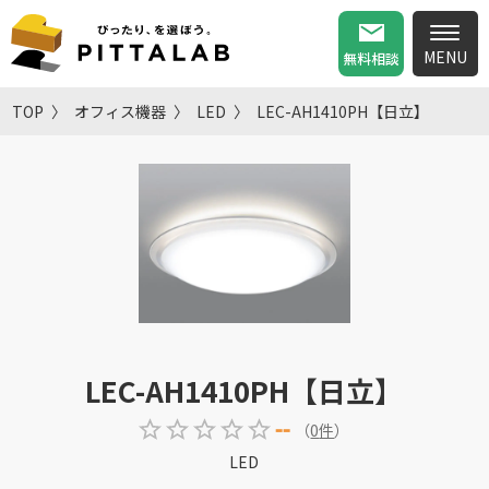
無料相談
TOP
オフィス機器
LED
LEC-AH1410PH【日立】
LEC-AH1410PH【日立】
--
（
0
件
）
LED