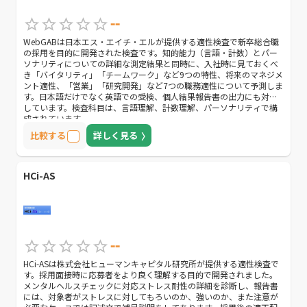
--
WebGABは日本エス・エイチ・エルが提供する適性検査で新卒総合職
の採用を目的に開発された検査です。知的能力（言語・計数）とパー
ソナリティについての詳細な測定結果と同時に、入社時に見ておくべ
き「バイタリティ」「チームワーク」など9つの特性、将来のマネジメ
ント適性、「営業」「研究開発」など7つの職務適性について予測しま
す。日本語だけでなく英語での受検、個人結果報告書の出力にも対応
しています。検査科目は、言語理解、計数理解、パーソナリティで構
成されています。
比較する
詳しく見る
HCi-AS
--
HCi-ASは株式会社ヒューマンキャピタル研究所が提供する適性検査で
す。採用面接時に応募者をより良く理解する目的で開発されました。
メンタルヘルスチェックに対応ストレス耐性の詳細を診断し、報告書
には、対象者がストレスに対してもろいのか、強いのか、また注意が