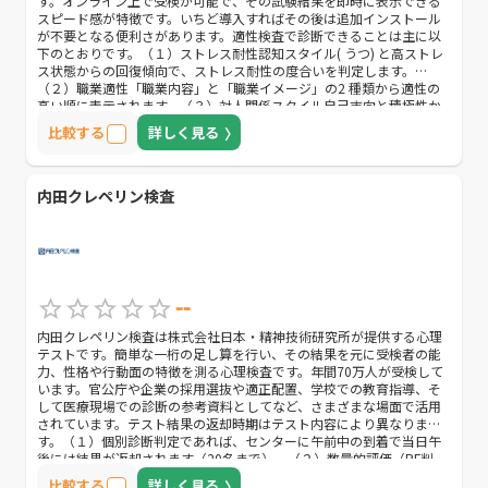
す。オンライン上で受検が可能で、その試験結果を即時に表示できる
スピード感が特徴です。いちど導入すればその後は追加インストール
が不要となる便利さがあります。適性検査で診断できることは主に以
下のとおりです。（１）ストレス耐性認知スタイル( うつ) と高ストレ
ス状態からの回復傾向で、ストレス耐性の度合いを判定します。
（２）職業適性「職業内容」と「職業イメージ」の2 種類から適性の
高い順に表示されます。（３）対人関係スタイル自己志向と積極性か
ら分析します。その2つを調べることで、コミュニケーション全般や他
比較する
詳しく見る
者との関わり方を表します。（４）基礎能力オプションで付けること
のできる項目です。科目は5科目あります。
内田クレペリン検査
--
内田クレペリン検査は株式会社日本・精神技術研究所が提供する心理
テストです。簡単な一桁の足し算を行い、その結果を元に受検者の能
力、性格や行動面の特徴を測る心理検査です。年間70万人が受検して
います。官公庁や企業の採用選抜や適正配置、学校での教育指導、そ
して医療現場での診断の参考資料としてなど、さまざまな場面で活用
されています。テスト結果の返却時期はテスト内容により異なりま
す。（１）個別診断判定であれば、センターに午前中の到着で当日午
後には結果が返却されます（20名まで）。（２）数量的評価（PF判
定）では、センターに午前中の到着で10営業日に結果が返却されます
比較する
詳しく見る