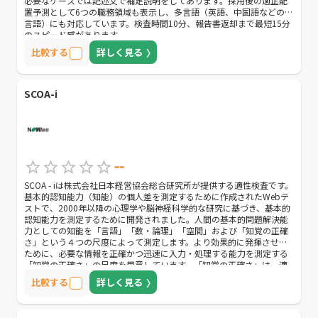
必要なケースでは記述文で補足説明をしてあります。採用後の適正配
置予測として6つの職務領域も表示し、多言語（英語、中国語などの6
言語）にも対応しています。検査時間10分、報告書返却まで最短15分
のスピード感があります。
比較する
詳しく見る
SCOA-i
--
SCOA - iは株式会社日本経営協会総合研究所が提供する適性検査です。
基本的認知能力（知能）の個人差を測定するために作成されたWebテ
ストで、2000年以降の心理学や脳神経科学的な研究に基づき、基本的
認知能力を測定するために開発されました。人間の基本的問題解決能
力としての知能を「言語」「数・論理」「空間」および「知覚の正確
さ」という４つの尺度によって測定します。より効果的に発揮させる
ために、必要な情報を正確かつ迅速に入力・処理する能力を測定する
「知覚の正確さ」の尺度を用意しています。「知覚の正確さ」は、適
切な問題解決のための重要なベースとなり、従来の能力検査にはない
比較する
詳しく見る
測定領域です。試験終了後、15分ほどで結果を確認できるスピード感
があります。