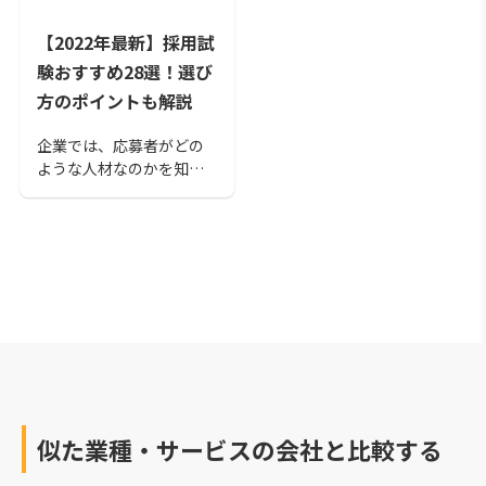
【2022年最新】採用試
験おすすめ28選！選び
方のポイントも解説
企業では、応募者がどの
ような人材なのかを知る
ための最初の判断とし
て、採用試験（適性検
査）を利用する場合があ
ります。採用試験の目的
は本人の基本的な志向、
基礎能力を図るもので、
面談あるいは採用選考の
基礎情報となります。
似た業種・サービスの会社と比較する