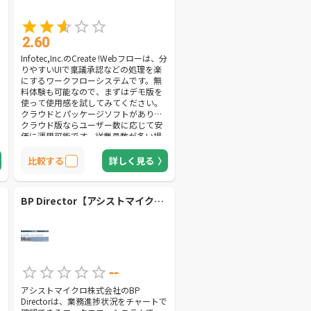
2.60
Infotec,Inc.のCreate !Webフローは、分
りやすいUIで稟議承認などの処理を楽
にするワークフローシステムです。無
料体験も可能なので、まずはデモ版を
使って使用感を試してみてください。
クラウドとパッケージソフトがあり、
クラウド版ならユーザー数に応じて安
価に運用可能です。従業員数が多い場
合はライセンス購入の方が得になる可
能性があるので、無料版申し込みの際
比較する
詳しく見る
に一度担当者に見積もりを出してもら
ってください。
BP Director【アシストマイクロ株式会社】
--
アシストマイクロ株式会社のBP
Directorは、業務進捗状況をチャートで