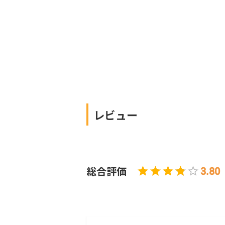
ーションツールのメリットや選ぶときの
ント、おすすめツールを紹介します。こ
を読んで、自社に合ったツールを導入し
う。
レビュー
総合評価
3.80