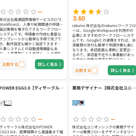
--
3.60
株式会社電通国際情報サービスのCi*X
Workflowは、人事や総務関連の申請・
rakumo 株式会社のrakumoワークフロ
届出業務を電子化できるワークフロー
ーは、Google Workspaceを利用中の
システムです。申請書の作成も豊富な
企業におすすめのワークフローシステ
テンプレートから簡単な手順で完了で
ムです。Googleとの連携をすれば、決
き、動作設定も細かく指定できます。
済書類の添付も簡単で申請作業も楽に
人事システムとの自動連携機能もあ
なります。承認経路も柔軟に変更出来
り、人事異動による承認ルートの混乱
るので、承認者不在や人事異動があっ
も無くなるでしょう。
た場合も作業の遅滞を防げるでしょ
比較する
詳しく見る
う。
比較する
詳しく見る
POWER EGG3.0【ディサークル株式会社】
業務デザイナー【株式会社ユニオンシンク】
--
--
ディサークル株式会社のPOWER
株式会社ユニオンシンクの業務デザイ
EGG3.0は、経費精算から稟議書まで幅
ナーは業務フローをデザインするワー