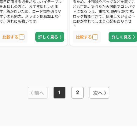
毎日使用する必要がないハイテーブル
るため、小物類やバッグなどを置くこ
をお探しの方に、おすすめといえま
とも可能。折りたたみ可能でコンパク
す。角が丸いため、コード類を通りや
トになるうえ、重ねて収納もOKです。
すいのも魅力。メラミン樹脂加工なの
ロック機能付きで、使用しているとき
で、汚れにも強いです。
に脚が崩れてしまう心配もありませ
ん。
比較する
詳しく見る
比較する
詳しく見る
前へ
次へ
1
2