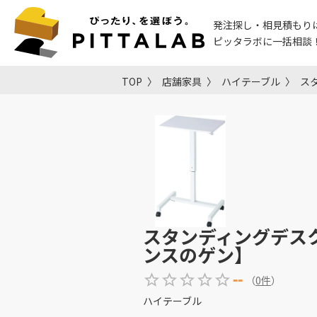
発注探し・相見積もり
ピッタラボに一括相談
TOP
店舗家具
ハイテーブル
スタ
スタンディングデスク 昇
ンスのゲン】
--
（
0
件
）
ハイテーブル