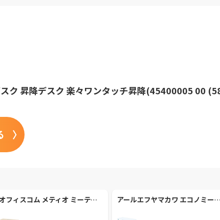
ク 昇降デスク 楽々ワンタッチ昇降(45400005 00 (5
る
オフィスコム メティオ ミーティングテーブル (HBDK-MT1575-NA)【オフィスコム】
アールエフヤマカワ エコノミーテーブル (RFEMD1260W)【アール