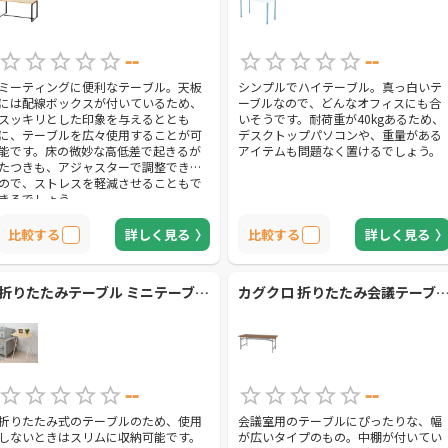
--
--
ミーティングに便利なテーブル。天板
シンプルでハイテーブル。真っ白いテ
には配線ボックスが付いているため、
ーブルなので、どんなオフィスにも合
スッキリとした印象を与えるととも
いそうです。耐荷重が40kgあるため、
に、テーブルを広々使用することが可
デスクトップパソコンや、重量がある
能です。床の微妙な高低差で起きるが
アイテムも問題なく置けるでしょう。
たつきも、アジャスターで調整できる
ので、ストレスを軽減させることもで
きるでしょう。
比較する
詳しく見る
比較する
詳しく見る
折りたたみテーブル ミニテーブル （RYST5040H）【山善】
カグクロ 折りたたみ会議テーブル 長机 (NTH-1860-TK)
--
--
折りたたみ式のテーブルのため、使用
会議室用のテーブルにぴったりな、幅
しないときはスリムに収納可能です。
が広いタイプのもの。中棚が付いてい