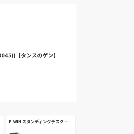
8045))【タンスのゲン】
エフヤマカワ】
E-WIN スタンディングデスク 手動無段階高さ調節 (SD2-BK)【E-WIN 】