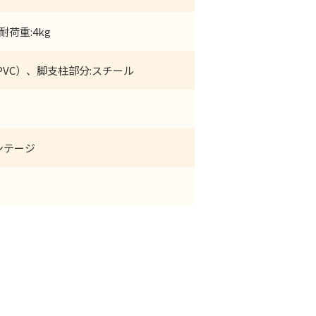
耐荷重:4kg
PVC）、脚支柱部分:スチール
ンテージ