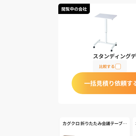
閲覧中の会社
スタンディングデス
比較する
一括見積り依頼す
カグクロ 折りたたみ会議テーブル (NTH-1545-TT)【カグクロ】