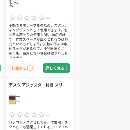
--
手動の昇降テーブルのため、スタンデ
ィングデスクとして使用できます。も
ちろん座っての使用もOK。幅広設計
で、作業スペースが広くとれるのは魅
力といえるでしょう。天板の下のは収
納ラックがあるので、小物を置くこと
も可能。使用しない場合は取り外しも
できます。
比較する
詳しく見る
【カグクロ】
デスク アジャスター付き スリム (MFD-1460(NB/IV)) 【山善】
--
パソコンデスクとしても、作業用デス
クとしても活躍してくれる、シンプル