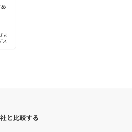
‌め‌‌
ざま
デスク
会議
。そこ
テーブ
めハ
社と比較する