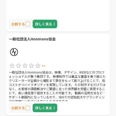
比較する
詳しく見る
一般社団法人Honmono協会
--
一般社団法人Honmono協会は、映像、デザイン、WEBなどのプロフ
ェッショナルが集う集団です。 映像制作では厳正な審査を乗り越えた
クリエーターが企画から撮影まで責任をもって創り上げることで、低
コストかつハイクオリティを実現しています。 ただ制作するだけでは
なく、お客様の課題解決やご要望に合った世界観を完璧に実現するこ
とで、高い満足度で提供することが可能です。 動画の活用方法なども
サポート範囲内となっているので、SNSでの認知拡大やブランディン
グを視野にいれている方にもおすすめです。
比較する
詳しく見る