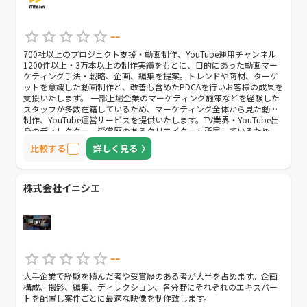
--
700社以上のプロジェクト支援・動画制作、YouTube運用チャンネル
1200件以上・3万本以上の制作実績をもとに、目的にあった動画マー
ケティング手法・戦略、企画、編集を提案。トレンドや商材、ターゲ
ットを意識した動画制作と、改善も含めたPDCAを行いお客様の成果を
支援いたします。 一部上場企業のマーケティング施策などを経験した
スタッフが多数在籍しているため、マーケティング全体から見た動画
制作、YouTube運営サービスを提供いたします。TV業界・YouTube出
身のディレクター、受賞歴のあるクリエイターも所属しているため、
様々なジャンルの企画立案・高品質でコストパフォーマンスのよいサ
比較する
詳しく見る
ービス提供が可能です。
株式会社イニシエ
--
大手企業で経験を積んだ者や受賞歴のある者が大半を占めます。企画
構成、撮影、編集、ディレクション、各分野にそれぞれのエキスパー
トを配置し案件ごとに最適な映像を制作致します。