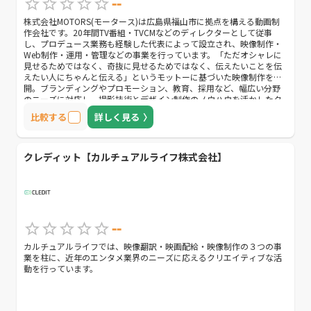
--
株式会社MOTORS(モータース)は広島県福山市に拠点を構える動画制
作会社です。20年間TV番組・TVCMなどのディレクターとして従事
し、プロデュース業務も経験した代表によって設立され、映像制作・
Web制作・運用・管理などの事業を行っています。「ただオシャレに
見せるためではなく、奇抜に見せるためではなく、伝えたいことを伝
えたい人にちゃんと伝える」というモットーに基づいた映像制作を展
開。ブランディングやプロモーション、教育、採用など、幅広い分野
のニーズに対応し、撮影技術とデザイン制作のノウハウを活かしたク
オリティーの高いオリジナルコンテンツを提案しています。優れた技
比較する
詳しく見る
術力と企画力を持ちながらも常にクライアント目線に立つことを忘れ
ず、予算や納期に柔軟に対応してくれる点も魅力のひとつです。ま
た、障がいのある子ども達に「働く障がい者」の動画を見せることで
就労や自立を促す動画Webサービス「障⇔障継承プログラム」を独自
クレディット【カルチュアルライフ株式会社】
に運営しており、Web制作や運用などにも精通しています。
--
カルチュアルライフでは、映像翻訳・映画配給・映像制作の３つの事
業を柱に、近年のエンタメ業界のニーズに応えるクリエイティブな活
動を行っています。