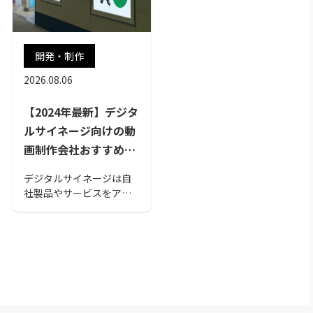
ば、あなたの要望にあっ
た会社を見つけることが
可能です。ぜひ、イベン
ト動画の制作を検討して
開発・制作
いる方はご一読してみて
ください...
2026.08.06
【2024年最新】デジタ
ルサイネージ向けの動
画制作会社おすすめ12
選！メリットや費用も
デジタルサイネージは自
解説
社製品やサービスをアピ
ールするのに最適なツー
ルです。デジタルサイネ
ージのメリットや制作時
に気を付けるポイントに
加え、2023年度最新のお
すすめ動画制作会社を解
説します。