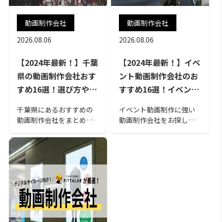
動画制作会社
動画制作会社
2026.08.06
2026.08.06
【2024年最新！】千葉
【2024年最新！】イベ
県の動画制作会社おす
ント動画制作会社のお
すめ16選！選び方や相
すすめ16選！イベント
場も解説
動画の活用方法や選び
千葉県にあるおすすめの
イベント動画制作に強い
方のポイントも解説
動画制作会社をまとめま
動画制作会社をお探しの
した。動画制作会社の選
あなたは「どういう観点
び方や費用相場も解説し
で会社を選ぶべきなのだ
ているので、動画制作を
ろう」と悩んでいません
検討されている方はぜひ
か？本記事ではイベント
参考にしてください。
動画制作会社のおすすめ
をご紹介します。また、
イベント動画の活用方法
やメリットもご紹介して
います。この記事を読め