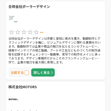
合同会社ポーラーデザイン
--
合同会社ポーラーデザインは京都と愛知に拠点を置き、動画制作とグ
ラフィックデザインを軸に、ビジュアルデザインに関わる業務を行い
ます。動画制作では企業や商品の魅力を伝えるコンセプトムービー、
建築やインテリアの竣工動画、アートや工芸などものづくりの制作過
程を記録するドキュメンタリー動画等、実写での制作をメインに承っ
ております。デザイン事務所だからこそのブランディングムービー制
作で、企業の魅力を最大限に表現します。
比較する
詳しく見る
株式会社MOTORS