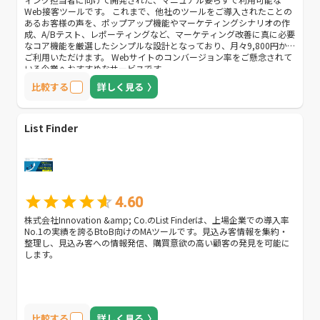
Web接客ツールです。 これまで、他社のツールをご導入されたことの
あるお客様の声を、ポップアップ機能やマーケティングシナリオの作
成、A/Bテスト、レポーティングなど、マーケティング改善に真に必要
なコア機能を厳選したシンプルな設計となっており、月々9,800円から
ご利用いただけます。 Webサイトのコンバージョン率をご懸念されて
いる企業へおすすめなサービスです。
比較する
詳しく見る
List Finder
4.60
株式会社Innovation &amp; Co.のList Finderは、上場企業での導入率
No.1の実績を誇るBtoB向けのMAツールです。見込み客情報を集約・
整理し、見込み客への情報発信、購買意欲の高い顧客の発見を可能に
します。
比較する
詳しく見る