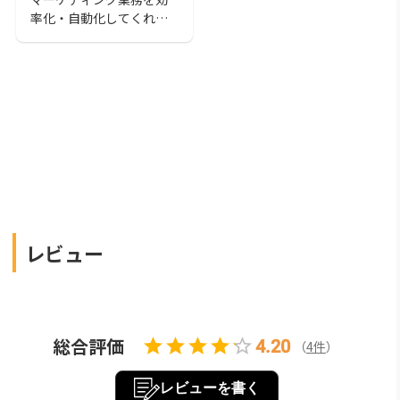
も解説
率化・自動化してくれる
MAツール。この記事では
「MAツールのおすすめ」
を紹介します。導入実績
が豊富なツールから日本
のビジネス環境に適して
いるツールまで幅広く紹
介しているので、自社に
適したMAツールを探して
みてください。
レビュー
総合評価
4.20
（
4
件
）
レビューを書く