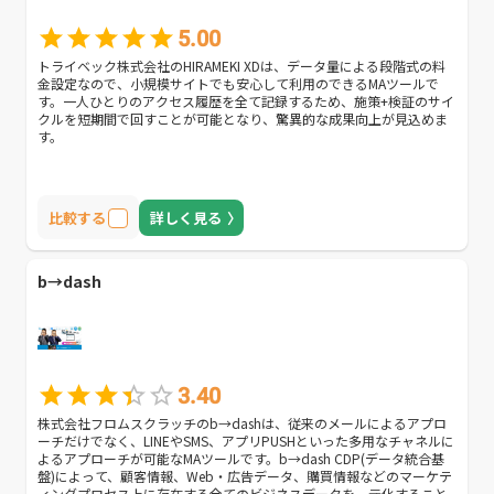
5.00
トライベック株式会社のHIRAMEKI XDは、データ量による段階式の料
金設定なので、小規模サイトでも安心して利用のできるMAツールで
す。一人ひとりのアクセス履歴を全て記録するため、施策+検証のサイ
クルを短期間で回すことが可能となり、驚異的な成果向上が見込めま
す。
比較する
詳しく見る
b→dash
3.40
株式会社フロムスクラッチのb→dashは、従来のメールによるアプロ
ーチだけでなく、LINEやSMS、アプリPUSHといった多用なチャネルに
よるアプローチが可能なMAツールです。b→dash CDP(データ統合基
盤)によって、顧客情報、Web・広告データ、購買情報などのマーケテ
ィングプロセス上に存在する全てのビジネスデータを一元化すること