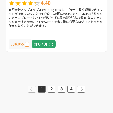
4.40
有限会社アップルップルのa-blog cmsは、「安全に長く運用できるサ
イトが増えていくことを目的とした国産のCMSです。同CMSが扱って
いるテンプレートはPHPを記述せずに別の記述方法で動的なコンテン
ツを表示するため、PHPのコードを書く際に必要なロジックを考える
作業を省くことができます。
比較する
詳しく見る
1
2
3
4