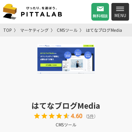
無料相談
TOP
マーケティング
CMSツール
はてなブログMedia
はてなブログMedia
4.60
（
5
件
）
CMSツール