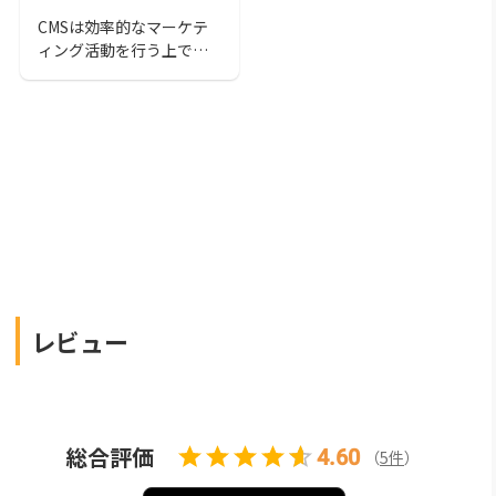
CMSは効率的なマーケテ
ィング活動を行う上で欠
かせないものです。この
記事では「CMSツールお
すすめ30選」を紹介しま
す。人気の高いCMSから
低価格のCMSまで紹介し
ているので、自社に適し
ているCMSが見つかりや
すくなります。
レビュー
総合評価
4.60
（
5
件
）