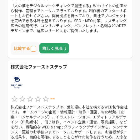
「人の夢をデジタルマーケティングで創造する」Webサイトの企画か
ら制作、管理までトータルで行っております。制作後のアフターサポ
ートもお任せください。開発拠点を持っており、自社でプロジェクト
を完結できる体制を整えております。SEO・MEO対策、リスティング
広告の運用代行、コンサルティング、パンフレット・名刺などのDTP
デザインまで、幅広いサービスをご提供いたします。
比較する
詳しく見る
株式会社ファーストステップ
--
株式会社ファーストステップは、愛知県に本社を構えるWEB制作会社
です。 ホームページの企画・情報設計・制作・運営、Web戦略（立
案・コンサルティング）、イラストレーション、エディトリアルデザ
イン（印刷媒体）、冊子制作、イベント企画・運営、写真撮影、など
を行い、戦略的な WEB &amp; グラフィックデザインから、メンテナ
ンス・更新のお手伝いまでトータルにサポートします。 お客様が求め
る成果や、目的を明確にすることを心がけた制作を行うため、入念な