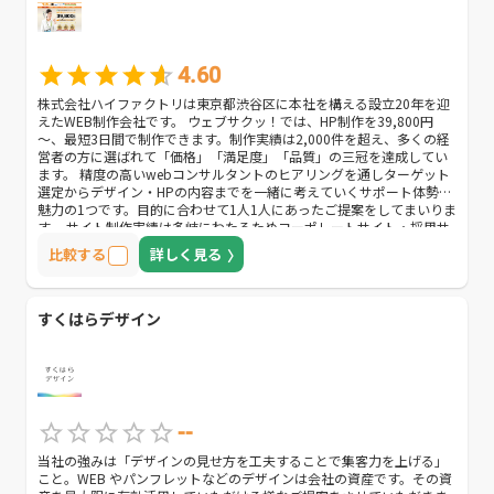
4.60
株式会社ハイファクトリは東京都渋谷区に本社を構える設立20年を迎
えたWEB制作会社です。 ウェブサクッ！では、HP制作を39,800円
～、最短3日間で制作できます。制作実績は2,000件を超え、多くの経
営者の方に選ばれて「価格」「満足度」「品質」の三冠を達成してい
ます。 精度の高いwebコンサルタントのヒアリングを通しターゲット
選定からデザイン・HPの内容までを一緒に考えていくサポート体勢も
魅力の1つです。目的に合わせて1人1人にあったご提案をしてまいりま
す。 サイト制作実績は多岐にわたるためコーポレートサイト・採用サ
イト・製品紹介サイト（BtoB向け、BtoC向け）・個人サイトまで幅広
比較する
詳しく見る
く対応可能です。 サイト開設後はリスティング広告運用、リニューア
ルやHPの内容更新の相談、集客方法の相談といったお困りごとへのサ
ポートも充実しております。 「初めての制作で不安が多い」「制作の
フォローをしてほしい」方にもおすすめです。
すくはらデザイン
--
当社の強みは「デザインの見せ方を工夫することで集客力を上げる」
こと。WEB やパンフレットなどのデザインは会社の資産です。その資