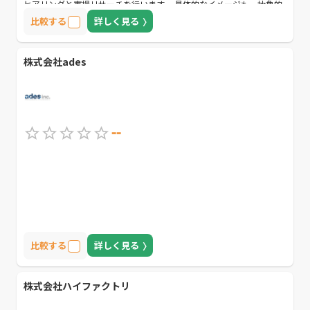
ヒアリングと市場リサーチを行います。 具体的なイメージも、抽象的
なイメージでも、なんでもお聞かせください。 お客様のご回答に合わ
比較する
詳しく見る
せて最適なご提案をさせていただきます。
株式会社ades
--
比較する
詳しく見る
株式会社ハイファクトリ